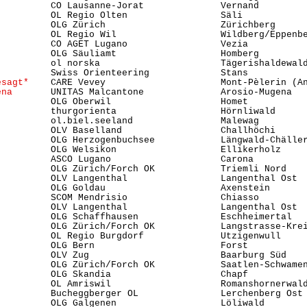
          CO Lausanne-Jorat              Vernand         
          OL Regio Olten                 Säli            
          OLG Zürich                     Zürichberg      
          OL Regio Wil                   Wildberg/Eppenbe
          CO AGET Lugano                 Vezia           
          OLG Säuliamt                   Homberg         
          ol norska                      Tägerishaldewald
          Swiss Orienteering             Stans          
esagt*
    CARE Vevey                     Mont-Pèlerin (An
ena
       UNITAS Malcantone              Arosio-Mugena   
          OLG Oberwil                    Homet           
          thurgorienta                   Hörnliwald      
          ol.biel.seeland                Malewag         
          OLV Baselland                  Challhöchi      
          OLG Herzogenbuchsee            Längwald-Chäller
          OLG Welsikon                   Ellikerholz     
          ASCO Lugano                    Carona          
          OLG Zürich/Forch OK            Triemli Nord   
          OLV Langenthal                 Langenthal Ost  
          OLG Goldau                     Axenstein       
          SCOM Mendrisio                 Chiasso         
          OLV Langenthal                 Langenthal Ost  
          OLG Schaffhausen               Eschheimertal   
          OLG Zürich/Forch OK            Langstrasse-Kre
          OL Regio Burgdorf              Utzigenwull     
          OLG Bern                       Forst           
          OLV Zug                        Baarburg Süd    
          OLG Zürich/Forch OK            Saatlen-Schwame
          OLG Skandia                    Chapf           
          OL Amriswil                    Romanshornerwald
          Bucheggberger OL               Lerchenberg Ost 
          OLG Galgenen                   Löliwald        