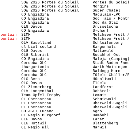
          SOW 2026 Portes du Soleil      Portes du Soleil
          SOW 2026 Portes du Soleil      Morgins         
          SOW 2026 Portes du Soleil      Super Châtel    
          CO Engiadina                   Madulain-LPC    
          CO Engiadina                   God Tais / Pontr
          CO Engiadina                   God da Staz     
          CO Engiadina                   S-chanf         
Mountain 
 SIMM                           Melchsee Frutt /
Mountain 
 SIMM                           Melchsee Frutt /
          OLV Baselland                  Schleifenberg   
          ol biel seeland                Bargenholz      
          OLG Davos                      Mattawald       
          OLG Biberist                   Buechhof-Ost    
          CO Engiadina                   Maloja (Camping)
          Cordoba OLC                    Stadt Baden-Enn
          thurgorienta                   Warth-Weiningen 
          Cordoba OLC                    Baldegg-Horn    
          Cordoba OLC                    Tüfels-Chäller/B
          OLG Bern                       Hüenliwald      
          OLG Davos                      Flüela          
          OL Zimmerberg                  Landforst       
          OLV Langenthal                 Bohärdli        
          Team Öpfel-Trophy              Lommis          
          OL Oberaargau                  Schmidwald      
          OL Oberaargau                  Oberwald-Guggli 
          OL Oberaargau                  Oberwald-Guggli 
          CO AGET Lugano                 Agno            
          OL Regio Burgdorf              Hambühl         
          OLG Davos                      Laret           
          OLG Huttwil                    Blattenberg     
          OL Regio Wil                   Märwil          