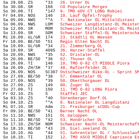
Sa 29.08. ZS     *33   
26. Urner OL
                    
So 30.08. SR     168   
CO Populaire Morges
            
So 30.08. TI     *147  
9. TMO GOV CT LONG Robiei
      
Fr 04.09. NOS    146   
10. Lauf Öpfel-Trophy
          
Sa 05.09. NWS    **A   
7. Nationaler OL Mitteldistanz
 
So 06.09. NWS    LOM   
Schweizer Langdistanz-OL Meiste
Sa 12.09. SR     MOM   
Schweizer Mitteldistanz-OL Meis
So 13.09. SR     SOM   
Schweizer Staffel-OL Meistersch
Mi 16.09. GL/GR  174   
23. Städtli OL Weesen
          
Fr 18.09. BE/SO  *51   
Regio Olten Nacht OL
           
Sa 19.09. GL/GR  *34   
21. Zimmerberg OL
              
Sa 19.09. SR     409S  
36. Harzer-Staffel
             
So 20.09. NWS    *35   
52. Oristaler-OL
               
So 20.09. BE/SO  *36   
62. Thuner OL
                   
Sa 26.09. TI     148   
10. TMO O-92 CT MIDDLE Piora
   
Sa 26.09. ZH/SH  *37   
48. Rafzerfelder OL
            
Sa 26.09. NOS    SC307 
Ostschweizer Bike-OL - Sprint S
So 27.09. BE/SO  *38   
57. Emmentaler OL
              
So 27.09. NOS    *39   
50. Oberthurgauer OL
           
So 27.09. ZS     149   
80. Zuger OL
                   
So 27.09. TI     150   
11. TMO O-92 LONG Piora
        
Fr 02.10. ZS     S     
Staffel JEC
                     
Sa 03.10. ZS     *40   
Sörenberger Dorf OL
            
So 04.10. ZS     **A   
8. Nationaler OL Langdistanz
   
Mi 07.10. SR     Adm   
21. Freiburger sCOOL-Cup
       
Fr 09.10. BE/SO  *41   
Berner Nacht OL
                
So 11.10. NWS    151   
OL Galoppen
                     
So 11.10. BE/SO  *42   
53. Hondricher OL
              
Sa 17.10. ZH/SH  NOM   
Schweizer Nacht-OL Meisterschaf
So 18.10. BE/SO  *43   
20. biel.seeland OL
            
So 18.10. AG     *44   
51. Suhrentaler OL / Schlusslau
So 18.10. TI     152   
12. TMO ASCO MIDDLE Capriasca E