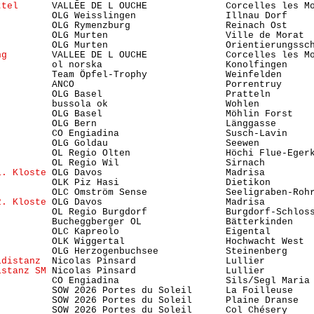
ttel
      VALLEE DE L OUCHE              Corcelles les Mo
          OLG Weisslingen                Illnau Dorf    
          OLG Rymenzburg                 Reinach Ost    
          OLG Murten                     Ville de Morat 
          OLG Murten                     Orientierungssc
ng
        VALLEE DE L OUCHE              Corcelles les Mo
          ol norska                      Konolfingen    
          Team Öpfel-Trophy              Weinfelden     
          ANCO                           Porrentruy      
          OLG Basel                      Pratteln       
          bussola ok                     Wohlen         
          OLG Basel                      Möhlin Forst    
          OLG Bern                       Länggasse      
          CO Engiadina                   Susch-Lavin     
          OLG Goldau                     Seewen          
          OL Regio Olten                 Höchi Flue-Egerk
          OL Regio Wil                   Sirnach         
1. Kloste
 OLG Davos                      Madrisa         
          OLK Piz Hasi                   Dietikon       
          OLC Omström Sense              Seeligraben-Rohr
2. Kloste
 OLG Davos                      Madrisa         
          OL Regio Burgdorf              Burgdorf-Schlos
          Bucheggberger OL               Bätterkinden   
          OLC Kapreolo                   Eigental        
)
         OLK Wiggertal                  Hochwacht West  
          OLG Herzogenbuchsee            Steinenberg     
ldistanz
  Nicolas Pinsard                Lullier         
istanz SM
 Nicolas Pinsard                Lullier         
          CO Engiadina                   Sils/Segl Maria 
          SOW 2026 Portes du Soleil      La Foilleuse    
          SOW 2026 Portes du Soleil      Plaine Dranse   
          SOW 2026 Portes du Soleil      Col Chésery     