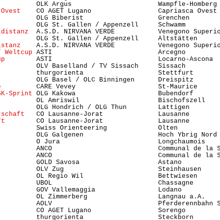
          OLK Argus                      Wampfle-Homberg 
 Ovest
    CO AGET Lugano                 Capriasca Ovest 
          OLG Biberist                   Grenchen        
          OLG St. Gallen / Appenzell     Schwamm         
ldistanz
  A.S.D. NIRVANA VERDE           Venegono Superi
          OLG St. Gallen / Appenzell     Altstätten     
istanz
    A.S.D. NIRVANA VERDE           Venegono Superi
/ Weltcup
 ASTI                           Arcegno         
up
        ASTI                           Locarno-Ascona 
          OLV Baselland / TV Sissach     Sissach        
          thurgorienta                   Stettfurt       
          OLG Basel / OLC Binningen      Dreispitz      
e
         CARE Vevey                     St-Maurice     
GK-Sprint
 OLG Kakowa                     Bubendorf      
          OL Amriswil                    Bischofszell    
          OLG Hondrich / OLG Thun        Lattigen       
rschaft
   CO Lausanne-Jorat              Lausanne       
ft
        CO Lausanne-Jorat              Lausanne       
          Swiss Orienteering             Olten           
         OLG Galgenen                   Hoch Ybrig Nord 
          O Jura                         Longchaumois    
          ANCO                           Communal de la S
          ANCO                           Communal de la S
          GOLD Savosa                    Astano          
          OLV Zug                        Steinhausen    
          OL Regio Wil                   Bettwiesen      
          UBOL                           Chassagne       
          GOV Vallemaggia                Lodano          
          OL Zimmerberg                  Langnau a.A.   
          AOLV                           Pferderennbahn S
          CO AGET Lugano                 Sorengo         
          thurgorienta                   Steckborn       