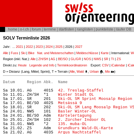
home
|
o-l.ch
|
forum
|
termine
|
startlisten
|
ranglisten
|
punkteliste
|
läufer DB
SOLV Terminliste 2026
Jahr: ...
2021
|
2022
|
2023
|
2024
|
2025
| 2026 |
2027
Alle
|
Fuss
|
Ski
|
Bike
Nat. und Meisterschaften
|
Meldeschlüsse
|
Karte
| International:
Wo
Region (inkl. Nat.):
Alle
|
ZH/SH
|
AG
|
BE/SO
|
GL/GR
|
NOS
|
NWS
|
SR
|
TI
|
ZS
Direkt zu:
Heute
Legende und Info
|
Terminkoordinatoren
Export:
CSV
|
iCalendar
|
iCal
D = Distanz (Lang, Mittel, Sprint), T = Terrain (
Alle
,
Wald
🌲,
Urban
🏠,
Mix
🏡)
Datum     Region Abk.  Name                           
Sa 10.01. AG     401S  
42. Treslag-Staffel
            
So 11.01. ZH/SH  *1    
Winter Stadt OL
                
Sa 17.01. SR     201   
Ski-OL SM Sprint Moosalp Region
Sa 17.01. BE/SO  402S  
Metsässä 9
                     
So 18.01. SR     202   
Ski-OL SM Lang Moosalp Region V
Sa 24.01. NWS    101   
Basler Winter-OL
               
Sa 24.01. BE/SO  Adm   
Kärtelertagung
                 
So 25.01. ZH/SH  102   
2. Zürcher Indoor OL
           
Sa 31.01. NWS    *2    
135. muba-OL
                   
Sa 21.02. ZS     Adm   
Grundkurs Wald-OL-Karte 
       
Sa 21.02. AG     403S  
Argus Nachtstaffel
             