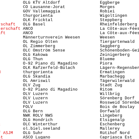
         OLG KTV Altdorf                Eggberge        
          CO Lausanne-Jorat              Morges          
          GOV Vallemaggia                Robiei          
          thurgorienta                   Wigoltingen     
          OLK Fricktal                   Steppberg       
rschaft
   OLG Basel                      Rheinfelderberg 
terschaft
 ANCO                           La Côte-aux-Fées
aft
       ANCO                           La Côte-aux-Fées
          Männerturnverein Weesen        Weesen          
          OL Regio Olten                 Tiergartenwald  
          OL Zimmerberg                  Saggberg        
          OLC Omström Sense              Schönenboden-Gei
          OLG Kakowa                     Zeinigerberg    
         OLG Thun                       Blueme          
          O-92 Piano di Magadino         Piora           
          OLK Rafzerfeld-Bülach          Lägern-Regensber
M
         thurgorienta                   Ermatingen      
          OLG Skandia                    Marbachegg      
          OL Amriswil                    Tägerwilerwald  
          OLV Zug                        Stadt Zug      
          O-92 Piano di Magadino         Ritom           
         OLV Luzern                     Willbrig        
          OLV Luzern                     Sörenberg Dorf 
          OLV Luzern                     Rossweid Sörenbe
          FOLV                           Bois de Boulay  
          OLG Bern                       Dorfwald        
         NWK ROLV NWS                   Lingeberg       
          OLG Hondrich                   Elsigenalp      
t
         OLC Winterthur                 Eschenberg      
          ol.biel.seeland                Mallerey        
f ASJM
    OLG Suhr                       Rütihof Nord    
st
        ASCO Lugano                    Capriasca Est   