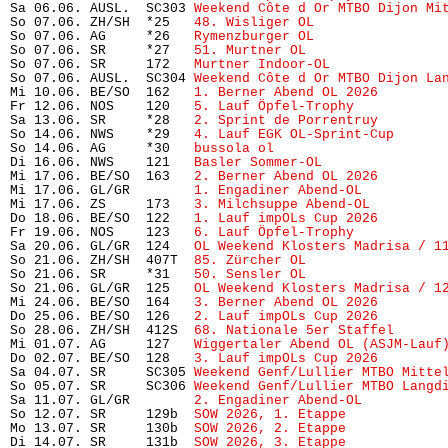
Sa 06.06. AUSL.  SC303 
Weekend Côte d Or MTBO Dijon Mi
So 07.06. ZH/SH  *25   
48. Wisliger OL
                
So 07.06. AG     *26   
Rymenzburger OL
                
So 07.06. SR     *27   
51. Murtner OL
                 
So 07.06. SR     172   
Murtner Indoor-OL
              
So 07.06. AUSL.  SC304 
Weekend Côte d Or MTBO Dijon La
Mi 10.06. BE/SO  162   
1. Berner Abend OL 2026
        
Fr 12.06. NOS    120   
5. Lauf Öpfel-Trophy
           
Sa 13.06. SR     *28   
2. Sprint de Porrentruy
        
So 14.06. NWS    *29   
4. Lauf EGK OL-Sprint-Cup
      
So 14.06. AG     *30   
bussola ol
                     
Di 16.06. NWS    121   
Basler Sommer-OL
               
Mi 17.06. BE/SO  163   
2. Berner Abend OL 2026
        
Mi 17.06. GL/GR        
1. Engadiner Abend-OL
          
Mi 17.06. ZS     173   
3. Milchsuppe Abend-OL
         
Do 18.06. BE/SO  122   
1. Lauf impOLs Cup 2026
        
Fr 19.06. NOS    123   
6. Lauf Öpfel-Trophy
           
Sa 20.06. GL/GR  124   
OL Weekend Klosters Madrisa / 1
So 21.06. ZH/SH  407T  
85. Zürcher OL
                 
So 21.06. SR     *31   
50. Sensler OL
                 
So 21.06. GL/GR  125   
OL Weekend Klosters Madrisa / 1
Mi 24.06. BE/SO  164   
3. Berner Abend OL 2026
        
Do 25.06. BE/SO  126   
2. Lauf impOLs Cup 2026
        
So 28.06. ZH/SH  412S  
68. Nationale 5er Staffel
      
Mi 01.07. AG     127   
Wiggertaler Abend OL (ASJM-Lauf
Do 02.07. BE/SO  128   
3. Lauf impOLs Cup 2026
        
Sa 04.07. SR     SC305 
Weekend Genf/Lullier MTBO Mitte
So 05.07. SR     SC306 
Weekend Genf/Lullier MTBO Langd
Sa 11.07. GL/GR        
2. Engadiner Abend-OL
          
So 12.07. SR     129b  
SOW 2026, 1. Etappe
            
Mo 13.07. SR     130b  
SOW 2026, 2. Etappe
            
Di 14.07. SR     131b  
SOW 2026, 3. Etappe
            