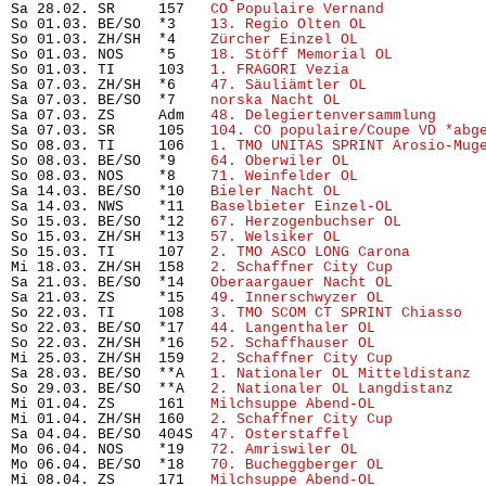
Sa 28.02. SR     157   
CO Populaire Vernand
           
So 01.03. BE/SO  *3    
13. Regio Olten OL
             
So 01.03. ZH/SH  *4    
Zürcher Einzel OL
              
So 01.03. NOS    *5    
18. Stöff Memorial OL
          
So 01.03. TI     103   
1. FRAGORI Vezia
               
Sa 07.03. ZH/SH  *6    
47. Säuliämtler OL
             
Sa 07.03. BE/SO  *7    
norska Nacht OL
                
Sa 07.03. ZS     Adm   
48. Delegiertenversammlung
     
Sa 07.03. SR     105   
104. CO populaire/Coupe VD *abg
So 08.03. TI     106   
1. TMO UNITAS SPRINT Arosio-Mug
So 08.03. BE/SO  *9    
64. Oberwiler OL
               
So 08.03. NOS    *8    
71. Weinfelder OL
              
Sa 14.03. BE/SO  *10   
Bieler Nacht OL
                
Sa 14.03. NWS    *11   
Baselbieter Einzel-OL
          
So 15.03. BE/SO  *12   
67. Herzogenbuchser OL
         
So 15.03. ZH/SH  *13   
57. Welsiker OL
                
So 15.03. TI     107   
2. TMO ASCO LONG Carona
        
Mi 18.03. ZH/SH  158   
2. Schaffner City Cup
          
Sa 21.03. BE/SO  *14   
Oberaargauer Nacht OL
          
Sa 21.03. ZS     *15   
49. Innerschwyzer OL
           
So 22.03. TI     108   
3. TMO SCOM CT SPRINT Chiasso
  
So 22.03. BE/SO  *17   
44. Langenthaler OL
            
So 22.03. ZH/SH  *16   
52. Schaffhauser OL
            
Mi 25.03. ZH/SH  159   
2. Schaffner City Cup
          
Sa 28.03. BE/SO  **A   
1. Nationaler OL Mitteldistanz
 
So 29.03. BE/SO  **A   
2. Nationaler OL Langdistanz
   
Mi 01.04. ZS     161   
Milchsuppe Abend-OL
            
Mi 01.04. ZH/SH  160   
2. Schaffner City Cup
          
Sa 04.04. BE/SO  404S  
47. Osterstaffel
               
Mo 06.04. NOS    *19   
72. Amriswiler OL
              
Mo 06.04. BE/SO  *18   
70. Bucheggberger OL
           
Mi 08.04. ZS     171   
Milchsuppe Abend-OL
            