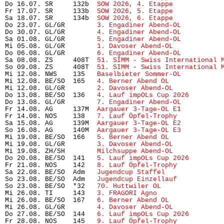
Do 16.07. SR     132b  
SOW 2026, 4. Etappe
            
Fr 17.07. SR     133b  
SOW 2026, 5. Etappe
            
Sa 18.07. SR     134b  
SOW 2026, 6. Etappe
            
Do 23.07. GL/GR        
3. Engadiner Abend-OL
          
Do 30.07. GL/GR        
4. Engadiner Abend-OL
          
Sa 01.08. GL/GR        
5. Engadiner Abend-OL
          
Mi 05.08. GL/GR        
1. Davoser Abend-OL
Do 06.08. GL/GR        
6. Engadiner Abend-OL
          
Sa 08.08. ZS     408T  
51. SIMM - Swiss International 
So 09.08. ZS     408T  
51. SIMM - Swiss International 
Mi 12.08. NWS    135   
Baselbieter Sommer-OL
          
Mi 12.08. BE/SO  165   
4. Berner Abend OL
             
Mi 12.08. GL/GR        
2. Davoser Abend-OL
            
Do 13.08. BE/SO  136   
4. Lauf impOLs Cup 2026
        
Do 13.08. GL/GR        
7. Engadiner Abend-OL
          
Fr 14.08. AG     137M  
Aargauer 3-Tage-OL E1
          
Fr 14.08. NOS    138   
7. Lauf Öpfel-Trophy
           
Sa 15.08. AG     139M  
Aargauer 3-Tage-OL E2
          
So 16.08. AG     140M  
Aargauer 3-Tage-OL E3
          
Mi 19.08. BE/SO  166   
5. Berner Abend OL
             
Mi 19.08. GL/GR        
3. Davoser Abend-OL
            
Mi 19.08. ZH/SH        
Milchsuppe Abend-OL
            
Do 20.08. BE/SO  141   
5. Lauf impOLs Cup 2026
        
Fr 21.08. NOS    142   
8. Lauf Öpfel-Trophy 
          
Sa 22.08. BE/SO  Adm   
Jugendcup Staffel
              
So 23.08. BE/SO  Adm   
Jugendcup Einzellauf
           
So 23.08. BE/SO  *32   
70. Huttwiler OL
               
Mi 26.08. TI     143   
3. FRAGORI Agno
                
Mi 26.08. BE/SO  167   
6. Berner Abend OL
             
Mi 26.08. GL/GR        
4. Davoser Abend-OL
            
Do 27.08. BE/SO  144   
6. Lauf impOLs Cup 2026
        
Fr 28.08. NOS    145   
9. Lauf Öpfel-Trophy
           