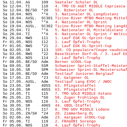
Sa 11.04. AG     109   
Seetaler Schüler OL
            
So 12.04. TI     110   
4. TMO CO AGET MIDDLE Capriasca
So 12.04. BE/SO  *20   
52. Biberister OL
              
Sa 18.04. NOS    **A   
3. Nationaler OL Langdistanz
   
Sa 18.04. AUSL.  SC301 
Ticino River MTBO Meeting Mitte
So 19.04. NOS    **A   
4. Nationaler OL Sprint
        
So 19.04. AUSL.  SC302 
Ticino River MTBO Meeting Langd
Sa 25.04. TI     **A   
5. Nationaler OL Mitteldistanz 
So 26.04. TI     **A   
6. Nationaler OL Sprint / Weltc
Mi 29.04. NWS    111   
1. Lauf EGK OL-Sprint-Cup
      
Fr 01.05. NOS    112   
1. Lauf Öpfel-Trophy
           
Fr 01.05. NWS    *21   
2. Lauf EGK OL-Sprint-Cup
      
Sa 02.05. SR     113   
105. CO populaire/Coupe vaudois
So 03.05. NWS    *22   
Baselbieter Dorf-OL / 3. Lauf E
Fr 08.05. NOS    114   
2. Lauf Öpfel-Trophy
           
Fr 08.05. BE/SO  Adm   
Berner sCOOL-Cup
               
Sa 09.05. SR     SSM   
Schweizer Sprint-Staffel-Meiste
So 10.05. SR     SPM   
Schweizer Sprint-OL Meisterscha
Sa 16.05. BE/SO  Adm   
Testlauf Junioren Berglauf
     
So 17.05. ZS     *23   
52. Galgener OL
                 
So 17.05. AUSL.  Adm   
Testlauf Lang EYOC / JWOC
      
Sa 23.05. SR     405S  
63. Pfingststaffel
             
So 24.05. SR     405S  
63. Pfingststaffel
             
So 24.05. TI     115   
7. TMO GOLD MIDDLE Astano
      
Mo 25.05. ZS     *50   
56. Zuger Frühlings OL
         
Fr 29.05. NOS    116   
3. Lauf Öpfel-Trophy
           
Sa 30.05. SR     406S  
44. UBOL-Staffel
               
So 31.05. TI     117   
8. TMO GOV MIDDLE Lodano
       
So 31.05. ZH/SH  *24   
20. Zimmerberg OL
              
Di 02.06. AG     Adm   
23. Aargauer sCOOL-Cup
         
Fr 05.06. TI     119   
2. FRAGORI Sorengo
             
Fr 05.06. NOS    118   
4. Lauf Öpfel-Trophy 
          