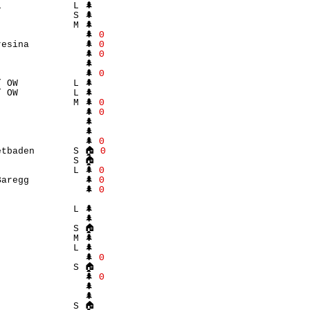
             L 🌲 

             S 🌲 

             M 🌲 

               🌲 
Θ
esina          🌲 
Θ
               🌲 
Θ
               🌲 
Θ
 OW          L 🌲 

 OW          L 🌲 

             M 🌲 
Θ
               🌲 
Θ
               🌲 

               🌲 

               🌲 
Θ
etbaden       S 🏠 
Θ
             S 🏠 

             L 🌲 
Θ
aregg          🌲 
Θ
               🌲 
Θ
                  

             L 🌲 

               🌲 

             S 🏠 

             M 🌲 

             L 🌲 

               🌲 
Θ
             S 🏠 

               🌲 
Θ
               🌲 

               🌲 

             S 🏠 
