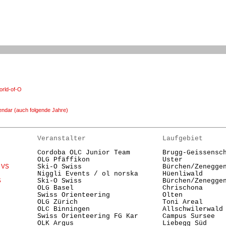
rld-of-O
endar (auch folgende Jahre)
          Veranstalter                   Laufgebiet     
          Cordoba OLC Junior Team        Brugg-Geissensch
          OLG Pfäffikon                  Uster          
 VS
       Ski-O Swiss                    Bürchen/Zenegge
          Niggli Events / ol norska      Hüenliwald      
S
         Ski-O Swiss                    Bürchen/Zenegge
          OLG Basel                      Chrischona      
          Swiss Orienteering             Olten          
          OLG Zürich                     Toni Areal     
          OLC Binningen                  Allschwilerwald 
          Swiss Orienteering FG Kar      Campus Sursee  
          OLK Argus                      Liebegg Süd     