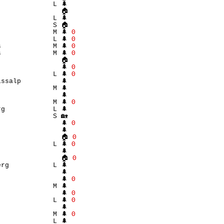
             L 🌲 

               🏠 

             L 🌲 

             S 🏠 

             M 🌲 
Θ
             L 🌲 
Θ
             M 🌲 
Θ
             M 🌲 
Θ
               🏠 

               🌲 
Θ
             L 🌲 
Θ
ssalp          🌲 

             M 🌲 

               🌲 

             M 🌲 
Θ
g            L 🌲 

             S 🏡 

               🌲 
Θ
               🌲 

                🏠 
Θ
             L 🌲 
Θ
               🌲 

                🏠 
Θ
rg           L 🌲 

               🌲 

               🌲 
Θ
             M 🌲 

               🌲 
Θ
             L 🌲 
Θ
               🌲 

             M 🌲 
Θ
             L 🌲 
