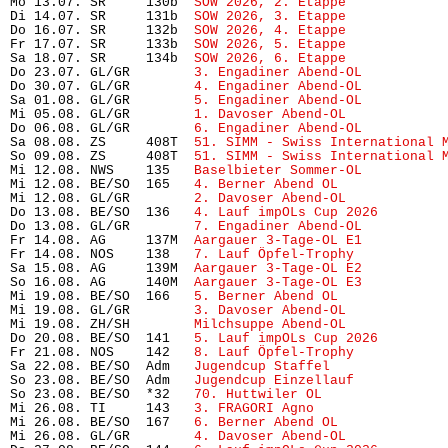
Mo 13.07. SR     130b  
SOW 2026, 2. Etappe
            
Di 14.07. SR     131b  
SOW 2026, 3. Etappe
            
Do 16.07. SR     132b  
SOW 2026, 4. Etappe
            
Fr 17.07. SR     133b  
SOW 2026, 5. Etappe
            
Sa 18.07. SR     134b  
SOW 2026, 6. Etappe
            
Do 23.07. GL/GR        
3. Engadiner Abend-OL
          
Do 30.07. GL/GR        
4. Engadiner Abend-OL
          
Sa 01.08. GL/GR        
5. Engadiner Abend-OL
          
Mi 05.08. GL/GR        
1. Davoser Abend-OL
            
Do 06.08. GL/GR        
6. Engadiner Abend-OL
          
Sa 08.08. ZS     408T  
51. SIMM - Swiss International 
So 09.08. ZS     408T  
51. SIMM - Swiss International 
Mi 12.08. NWS    135   
Baselbieter Sommer-OL
          
Mi 12.08. BE/SO  165   
4. Berner Abend OL
             
Mi 12.08. GL/GR        
2. Davoser Abend-OL
            
Do 13.08. BE/SO  136   
4. Lauf impOLs Cup 2026
        
Do 13.08. GL/GR        
7. Engadiner Abend-OL
          
Fr 14.08. AG     137M  
Aargauer 3-Tage-OL E1
          
Fr 14.08. NOS    138   
7. Lauf Öpfel-Trophy
           
Sa 15.08. AG     139M  
Aargauer 3-Tage-OL E2
          
So 16.08. AG     140M  
Aargauer 3-Tage-OL E3
          
Mi 19.08. BE/SO  166   
5. Berner Abend OL
             
Mi 19.08. GL/GR        
3. Davoser Abend-OL
            
Mi 19.08. ZH/SH        
Milchsuppe Abend-OL
            
Do 20.08. BE/SO  141   
5. Lauf impOLs Cup 2026
        
Fr 21.08. NOS    142   
8. Lauf Öpfel-Trophy 
          
Sa 22.08. BE/SO  Adm   
Jugendcup Staffel
              
So 23.08. BE/SO  Adm   
Jugendcup Einzellauf
           
So 23.08. BE/SO  *32   
70. Huttwiler OL
               
Mi 26.08. TI     143   
3. FRAGORI Agno
                
Mi 26.08. BE/SO  167   
6. Berner Abend OL
             
Mi 26.08. GL/GR        
4. Davoser Abend-OL
            