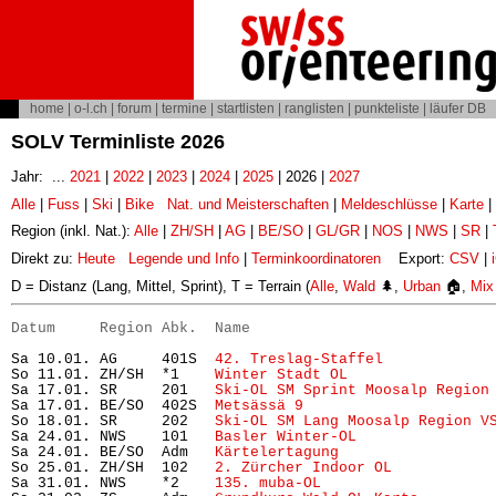
home
|
o-l.ch
|
forum
|
termine
|
startlisten
|
ranglisten
|
punkteliste
|
läufer DB
SOLV Terminliste 2026
Jahr: ...
2021
|
2022
|
2023
|
2024
|
2025
| 2026 |
2027
Alle
|
Fuss
|
Ski
|
Bike
Nat. und Meisterschaften
|
Meldeschlüsse
|
Karte
|
Region (inkl. Nat.):
Alle
|
ZH/SH
|
AG
|
BE/SO
|
GL/GR
|
NOS
|
NWS
|
SR
|
Direkt zu:
Heute
Legende und Info
|
Terminkoordinatoren
Export:
CSV
|
D = Distanz (Lang, Mittel, Sprint), T = Terrain (
Alle
,
Wald
🌲,
Urban
🏠,
Mix
Datum     Region Abk.  Name                           
Sa 10.01. AG     401S  
42. Treslag-Staffel
            
So 11.01. ZH/SH  *1    
Winter Stadt OL
                
Sa 17.01. SR     201   
Ski-OL SM Sprint Moosalp Region
Sa 17.01. BE/SO  402S  
Metsässä 9
                     
So 18.01. SR     202   
Ski-OL SM Lang Moosalp Region V
Sa 24.01. NWS    101   
Basler Winter-OL
               
Sa 24.01. BE/SO  Adm   
Kärtelertagung
                 
So 25.01. ZH/SH  102   
2. Zürcher Indoor OL
           
Sa 31.01. NWS    *2    
135. muba-OL
                   