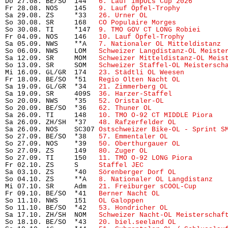
Do 27.08. BE/SO  144   
6. Lauf impOLs Cup 2026
        
Fr 28.08. NOS    145   
9. Lauf Öpfel-Trophy
           
Sa 29.08. ZS     *33   
26. Urner OL
                    
So 30.08. SR     168   
CO Populaire Morges
            
So 30.08. TI     *147  
9. TMO GOV CT LONG Robiei
      
Fr 04.09. NOS    146   
10. Lauf Öpfel-Trophy
          
Sa 05.09. NWS    **A   
7. Nationaler OL Mitteldistanz
 
So 06.09. NWS    LOM   
Schweizer Langdistanz-OL Meiste
Sa 12.09. SR     MOM   
Schweizer Mitteldistanz-OL Meis
So 13.09. SR     SOM   
Schweizer Staffel-OL Meistersch
Mi 16.09. GL/GR  174   
23. Städtli OL Weesen
          
Fr 18.09. BE/SO  *51   
Regio Olten Nacht OL
           
Sa 19.09. GL/GR  *34   
21. Zimmerberg OL
              
Sa 19.09. SR     409S  
36. Harzer-Staffel
             
So 20.09. NWS    *35   
52. Oristaler-OL
               
So 20.09. BE/SO  *36   
62. Thuner OL
                   
Sa 26.09. TI     148   
10. TMO O-92 CT MIDDLE Piora
   
Sa 26.09. ZH/SH  *37   
48. Rafzerfelder OL
            
Sa 26.09. NOS    SC307 
Ostschweizer Bike-OL - Sprint S
So 27.09. BE/SO  *38   
57. Emmentaler OL
              
So 27.09. NOS    *39   
50. Oberthurgauer OL
           
So 27.09. ZS     149   
80. Zuger OL
                   
So 27.09. TI     150   
11. TMO O-92 LONG Piora
        
Fr 02.10. ZS     S     
Staffel JEC
                     
Sa 03.10. ZS     *40   
Sörenberger Dorf OL
            
So 04.10. ZS     **A   
8. Nationaler OL Langdistanz
   
Mi 07.10. SR     Adm   
21. Freiburger sCOOL-Cup
       
Fr 09.10. BE/SO  *41   
Berner Nacht OL
                
So 11.10. NWS    151   
OL Galoppen
                     
So 11.10. BE/SO  *42   
53. Hondricher OL
              
Sa 17.10. ZH/SH  NOM   
Schweizer Nacht-OL Meisterschaf
So 18.10. BE/SO  *43   
20. biel.seeland OL
            