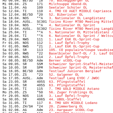
Mo 06.04. BE/SO  *18   
70. Bucheggberger OL
           
Mi 08.04. ZS     171   
Milchsuppe Abend-OL
            
Sa 11.04. AG     109   
Seetaler Schüler OL
            
So 12.04. TI     110   
4. TMO CO AGET MIDDLE Capriasca
So 12.04. BE/SO  *20   
52. Biberister OL
              
Sa 18.04. NOS    **A   
3. Nationaler OL Langdistanz
   
Sa 18.04. AUSL.  SC301 
Ticino River MTBO Meeting Mitte
So 19.04. NOS    **A   
4. Nationaler OL Sprint
        
So 19.04. AUSL.  SC302 
Ticino River MTBO Meeting Langd
Sa 25.04. TI     **A   
5. Nationaler OL Mitteldistanz 
So 26.04. TI     **A   
6. Nationaler OL Sprint / Weltc
Mi 29.04. NWS    111   
1. Lauf EGK OL-Sprint-Cup
      
Fr 01.05. NOS    112   
1. Lauf Öpfel-Trophy
           
Fr 01.05. NWS    *21   
2. Lauf EGK OL-Sprint-Cup
      
Sa 02.05. SR     113   
105. CO populaire/Coupe vaudois
So 03.05. NWS    *22   
Baselbieter Dorf-OL / 3. Lauf E
Fr 08.05. NOS    114   
2. Lauf Öpfel-Trophy
           
Fr 08.05. BE/SO  Adm   
Berner sCOOL-Cup
               
Sa 09.05. SR     SSM   
Schweizer Sprint-Staffel-Meiste
So 10.05. SR     SPM   
Schweizer Sprint-OL Meisterscha
Sa 16.05. BE/SO  Adm   
Testlauf Junioren Berglauf
     
So 17.05. ZS     *23   
52. Galgener OL
                 
So 17.05. AUSL.  Adm   
Testlauf Lang EYOC / JWOC
      
Sa 23.05. SR     405S  
63. Pfingststaffel
             
So 24.05. SR     405S  
63. Pfingststaffel
             
So 24.05. TI     115   
7. TMO GOLD MIDDLE Astano
      
Mo 25.05. ZS     *50   
56. Zuger Frühlings OL
         
Fr 29.05. NOS    116   
3. Lauf Öpfel-Trophy
           
Sa 30.05. SR     406S  
44. UBOL-Staffel
               
So 31.05. TI     117   
8. TMO GOV MIDDLE Lodano
       
So 31.05. ZH/SH  *24   
20. Zimmerberg OL
              
Di 02.06. AG     Adm   
23. Aargauer sCOOL-Cup
         