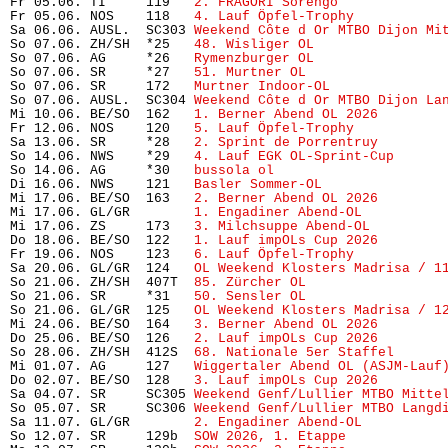
Fr 05.06. TI     119   
2. FRAGORI Sorengo
             
Fr 05.06. NOS    118   
4. Lauf Öpfel-Trophy 
          
Sa 06.06. AUSL.  SC303 
Weekend Côte d Or MTBO Dijon Mi
So 07.06. ZH/SH  *25   
48. Wisliger OL
                
So 07.06. AG     *26   
Rymenzburger OL
                
So 07.06. SR     *27   
51. Murtner OL
                 
So 07.06. SR     172   
Murtner Indoor-OL
              
So 07.06. AUSL.  SC304 
Weekend Côte d Or MTBO Dijon La
Mi 10.06. BE/SO  162   
1. Berner Abend OL 2026
        
Fr 12.06. NOS    120   
5. Lauf Öpfel-Trophy
           
Sa 13.06. SR     *28   
2. Sprint de Porrentruy
        
So 14.06. NWS    *29   
4. Lauf EGK OL-Sprint-Cup
      
So 14.06. AG     *30   
bussola ol
                     
Di 16.06. NWS    121   
Basler Sommer-OL
               
Mi 17.06. BE/SO  163   
2. Berner Abend OL 2026
        
Mi 17.06. GL/GR        
1. Engadiner Abend-OL
          
Mi 17.06. ZS     173   
3. Milchsuppe Abend-OL
         
Do 18.06. BE/SO  122   
1. Lauf impOLs Cup 2026
        
Fr 19.06. NOS    123   
6. Lauf Öpfel-Trophy
           
Sa 20.06. GL/GR  124   
OL Weekend Klosters Madrisa / 1
So 21.06. ZH/SH  407T  
85. Zürcher OL
                 
So 21.06. SR     *31   
50. Sensler OL
                 
So 21.06. GL/GR  125   
OL Weekend Klosters Madrisa / 1
Mi 24.06. BE/SO  164   
3. Berner Abend OL 2026
        
Do 25.06. BE/SO  126   
2. Lauf impOLs Cup 2026
        
So 28.06. ZH/SH  412S  
68. Nationale 5er Staffel
      
Mi 01.07. AG     127   
Wiggertaler Abend OL (ASJM-Lauf
Do 02.07. BE/SO  128   
3. Lauf impOLs Cup 2026
        
Sa 04.07. SR     SC305 
Weekend Genf/Lullier MTBO Mitte
So 05.07. SR     SC306 
Weekend Genf/Lullier MTBO Langd
Sa 11.07. GL/GR        
2. Engadiner Abend-OL
          
So 12.07. SR     129b  
SOW 2026, 1. Etappe
            