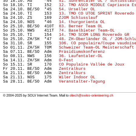
So 18.10. AG     *44   
51. Suhrentaler OL / Schlusslau
So 18.10. TI     152   
12. TMO ASCO MIDDLE Capriasca E
Sa 24.10. BE/SO  *45   
54. Urseller OL
                
Sa 24.10. TI     153   
13. TMO CO UTOE SPRINT Roveredo
Sa 24.10. ZS     169   
ZJOM Schlusslauf
               
Sa 24.10. NOS    *46   
14. thurgorienta OL
            
So 25.10. BE/SO  410T  
83. Berner Team OL
             
So 25.10. NWS    411T  
74. Baselbieter Team-OL  
      
So 25.10. TI     154   
14. TMO SCOM LONG Roveredo GR
  
So 25.10. ZH/SH  *47   
48. ZH-Oberländer OL / JOM-Schl
Sa 31.10. SR     155   
106. CO populaire/Coupe vaudois
So 01.11. ZH/SH  TOM   
Schweizer Team-OL Meisterschaft
Sa 07.11. BE/SO  Adm   
Präsidiumskonferenz
            
So 08.11. NWS    156   
36. Laufentaler-OL
             
Sa 14.11. ZH/SH  Adm   
O-Fest
                         
So 15.11. SR     170   
CO Populaire Vallée de Joux
    
Fr 20.11. BE/SO  Adm   
Zentralkurs
                    
Sa 21.11. BE/SO  Adm   
Zentralkurs
                    
Sa 21.11. NOS    175   
Wiler Indoor OL
                
Sa 28.11. BE/SO  Adm   
Veranstalter-Tagung
            
© 2004-2025 by SOLV Internet Team. Mail to
oltech@swiss-orienteering.ch