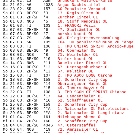
Sa 21.02. ZS     Adm   
Grundkurs Wald-OL-Karte 
       
Sa 21.02. AG     403S  
Argus Nachtstaffel
             
Sa 28.02. SR     157   
CO Populaire Vernand
           
So 01.03. BE/SO  *3    
13. Regio Olten OL
             
So 01.03. ZH/SH  *4    
Zürcher Einzel OL
              
So 01.03. NOS    *5    
18. Stöff Memorial OL
          
So 01.03. TI     103   
1. FRAGORI Vezia
               
Sa 07.03. ZH/SH  *6    
47. Säuliämtler OL
             
Sa 07.03. BE/SO  *7    
norska Nacht OL
                
Sa 07.03. ZS     Adm   
48. Delegiertenversammlung
     
Sa 07.03. SR     105   
104. CO populaire/Coupe VD *abg
So 08.03. TI     106   
1. TMO UNITAS SPRINT Arosio-Mug
So 08.03. BE/SO  *9    
64. Oberwiler OL
               
So 08.03. NOS    *8    
71. Weinfelder OL
              
Sa 14.03. BE/SO  *10   
Bieler Nacht OL
                
Sa 14.03. NWS    *11   
Baselbieter Einzel-OL
          
So 15.03. BE/SO  *12   
67. Herzogenbuchser OL
         
So 15.03. ZH/SH  *13   
57. Welsiker OL
                
So 15.03. TI     107   
2. TMO ASCO LONG Carona
        
Mi 18.03. ZH/SH  158   
2. Schaffner City Cup
          
Sa 21.03. BE/SO  *14   
Oberaargauer Nacht OL
          
Sa 21.03. ZS     *15   
49. Innerschwyzer OL
           
So 22.03. TI     108   
3. TMO SCOM CT SPRINT Chiasso
  
So 22.03. BE/SO  *17   
44. Langenthaler OL
            
So 22.03. ZH/SH  *16   
52. Schaffhauser OL
            
Mi 25.03. ZH/SH  159   
2. Schaffner City Cup
          
Sa 28.03. BE/SO  **A   
1. Nationaler OL Mitteldistanz
 
So 29.03. BE/SO  **A   
2. Nationaler OL Langdistanz
   
Mi 01.04. ZS     161   
Milchsuppe Abend-OL
            
Mi 01.04. ZH/SH  160   
2. Schaffner City Cup
          
Sa 04.04. BE/SO  404S  
47. Osterstaffel
               
Mo 06.04. NOS    *19   
72. Amriswiler OL
              