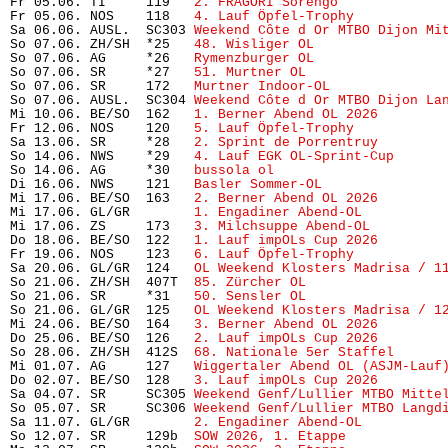
Fr 05.06. TI     119   
2. FRAGORI Sorengo
             
Fr 05.06. NOS    118   
4. Lauf Öpfel-Trophy 
          
Sa 06.06. AUSL.  SC303 
Weekend Côte d Or MTBO Dijon Mi
So 07.06. ZH/SH  *25   
48. Wisliger OL
                
So 07.06. AG     *26   
Rymenzburger OL
                
So 07.06. SR     *27   
51. Murtner OL
                 
So 07.06. SR     172   
Murtner Indoor-OL
              
So 07.06. AUSL.  SC304 
Weekend Côte d Or MTBO Dijon La
Mi 10.06. BE/SO  162   
1. Berner Abend OL 2026
        
Fr 12.06. NOS    120   
5. Lauf Öpfel-Trophy
           
Sa 13.06. SR     *28   
2. Sprint de Porrentruy
        
So 14.06. NWS    *29   
4. Lauf EGK OL-Sprint-Cup
      
So 14.06. AG     *30   
bussola ol
                     
Di 16.06. NWS    121   
Basler Sommer-OL
               
Mi 17.06. BE/SO  163   
2. Berner Abend OL 2026
        
Mi 17.06. GL/GR        
1. Engadiner Abend-OL
          
Mi 17.06. ZS     173   
3. Milchsuppe Abend-OL
         
Do 18.06. BE/SO  122   
1. Lauf impOLs Cup 2026
        
Fr 19.06. NOS    123   
6. Lauf Öpfel-Trophy
           
Sa 20.06. GL/GR  124   
OL Weekend Klosters Madrisa / 1
So 21.06. ZH/SH  407T  
85. Zürcher OL
                 
So 21.06. SR     *31   
50. Sensler OL
                 
So 21.06. GL/GR  125   
OL Weekend Klosters Madrisa / 1
Mi 24.06. BE/SO  164   
3. Berner Abend OL 2026
        
Do 25.06. BE/SO  126   
2. Lauf impOLs Cup 2026
        
So 28.06. ZH/SH  412S  
68. Nationale 5er Staffel
      
Mi 01.07. AG     127   
Wiggertaler Abend OL (ASJM-Lauf
Do 02.07. BE/SO  128   
3. Lauf impOLs Cup 2026
        
Sa 04.07. SR     SC305 
Weekend Genf/Lullier MTBO Mitte
So 05.07. SR     SC306 
Weekend Genf/Lullier MTBO Langd
Sa 11.07. GL/GR        
2. Engadiner Abend-OL
          
So 12.07. SR     129b  
SOW 2026, 1. Etappe
            