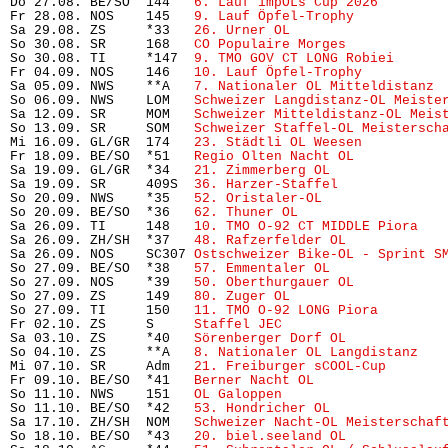
Do 27.08. BE/SO  144   
6. Lauf impOLs Cup 2026
        
Fr 28.08. NOS    145   
9. Lauf Öpfel-Trophy
           
Sa 29.08. ZS     *33   
26. Urner OL
                    
So 30.08. SR     168   
CO Populaire Morges
            
So 30.08. TI     *147  
9. TMO GOV CT LONG Robiei
      
Fr 04.09. NOS    146   
10. Lauf Öpfel-Trophy
          
Sa 05.09. NWS    **A   
7. Nationaler OL Mitteldistanz
 
So 06.09. NWS    LOM   
Schweizer Langdistanz-OL Meiste
Sa 12.09. SR     MOM   
Schweizer Mitteldistanz-OL Meis
So 13.09. SR     SOM   
Schweizer Staffel-OL Meistersch
Mi 16.09. GL/GR  174   
23. Städtli OL Weesen
          
Fr 18.09. BE/SO  *51   
Regio Olten Nacht OL
           
Sa 19.09. GL/GR  *34   
21. Zimmerberg OL
              
Sa 19.09. SR     409S  
36. Harzer-Staffel
             
So 20.09. NWS    *35   
52. Oristaler-OL
               
So 20.09. BE/SO  *36   
62. Thuner OL
                   
Sa 26.09. TI     148   
10. TMO O-92 CT MIDDLE Piora
   
Sa 26.09. ZH/SH  *37   
48. Rafzerfelder OL
            
Sa 26.09. NOS    SC307 
Ostschweizer Bike-OL - Sprint S
So 27.09. BE/SO  *38   
57. Emmentaler OL
              
So 27.09. NOS    *39   
50. Oberthurgauer OL
           
So 27.09. ZS     149   
80. Zuger OL
                   
So 27.09. TI     150   
11. TMO O-92 LONG Piora
        
Fr 02.10. ZS     S     
Staffel JEC
                     
Sa 03.10. ZS     *40   
Sörenberger Dorf OL
            
So 04.10. ZS     **A   
8. Nationaler OL Langdistanz
   
Mi 07.10. SR     Adm   
21. Freiburger sCOOL-Cup
       
Fr 09.10. BE/SO  *41   
Berner Nacht OL
                
So 11.10. NWS    151   
OL Galoppen
                     
So 11.10. BE/SO  *42   
53. Hondricher OL
              
Sa 17.10. ZH/SH  NOM   
Schweizer Nacht-OL Meisterschaf
So 18.10. BE/SO  *43   
20. biel.seeland OL
            