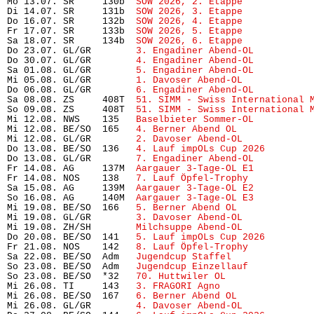
Mo 13.07. SR     130b  
SOW 2026, 2. Etappe
            
Di 14.07. SR     131b  
SOW 2026, 3. Etappe
            
Do 16.07. SR     132b  
SOW 2026, 4. Etappe
            
Fr 17.07. SR     133b  
SOW 2026, 5. Etappe
            
Sa 18.07. SR     134b  
SOW 2026, 6. Etappe
            
Do 23.07. GL/GR        
3. Engadiner Abend-OL
          
Do 30.07. GL/GR        
4. Engadiner Abend-OL
          
Sa 01.08. GL/GR        
5. Engadiner Abend-OL
          
Mi 05.08. GL/GR        
1. Davoser Abend-OL
            
Do 06.08. GL/GR        
6. Engadiner Abend-OL
          
Sa 08.08. ZS     408T  
51. SIMM - Swiss International 
So 09.08. ZS     408T  
51. SIMM - Swiss International 
Mi 12.08. NWS    135   
Baselbieter Sommer-OL
          
Mi 12.08. BE/SO  165   
4. Berner Abend OL
             
Mi 12.08. GL/GR        
2. Davoser Abend-OL
            
Do 13.08. BE/SO  136   
4. Lauf impOLs Cup 2026
        
Do 13.08. GL/GR        
7. Engadiner Abend-OL
          
Fr 14.08. AG     137M  
Aargauer 3-Tage-OL E1
          
Fr 14.08. NOS    138   
7. Lauf Öpfel-Trophy
           
Sa 15.08. AG     139M  
Aargauer 3-Tage-OL E2
          
So 16.08. AG     140M  
Aargauer 3-Tage-OL E3
          
Mi 19.08. BE/SO  166   
5. Berner Abend OL
             
Mi 19.08. GL/GR        
3. Davoser Abend-OL
            
Mi 19.08. ZH/SH        
Milchsuppe Abend-OL
            
Do 20.08. BE/SO  141   
5. Lauf impOLs Cup 2026
        
Fr 21.08. NOS    142   
8. Lauf Öpfel-Trophy 
          
Sa 22.08. BE/SO  Adm   
Jugendcup Staffel
              
So 23.08. BE/SO  Adm   
Jugendcup Einzellauf
           
So 23.08. BE/SO  *32   
70. Huttwiler OL
               
Mi 26.08. TI     143   
3. FRAGORI Agno
                
Mi 26.08. BE/SO  167   
6. Berner Abend OL
             
Mi 26.08. GL/GR        
4. Davoser Abend-OL
            