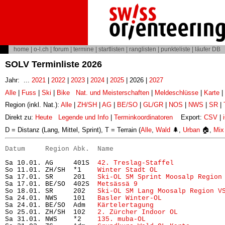
home
|
o-l.ch
|
forum
|
termine
|
startlisten
|
ranglisten
|
punkteliste
|
läufer DB
SOLV Terminliste 2026
Jahr: ...
2021
|
2022
|
2023
|
2024
|
2025
| 2026 |
2027
Alle
|
Fuss
|
Ski
|
Bike
Nat. und Meisterschaften
|
Meldeschlüsse
|
Karte
|
Region (inkl. Nat.):
Alle
|
ZH/SH
|
AG
|
BE/SO
|
GL/GR
|
NOS
|
NWS
|
SR
|
Direkt zu:
Heute
Legende und Info
|
Terminkoordinatoren
Export:
CSV
|
D = Distanz (Lang, Mittel, Sprint), T = Terrain (
Alle
,
Wald
🌲,
Urban
🏠,
Mix
Datum     Region Abk.  Name                           
Sa 10.01. AG     401S  
42. Treslag-Staffel
            
So 11.01. ZH/SH  *1    
Winter Stadt OL
                
Sa 17.01. SR     201   
Ski-OL SM Sprint Moosalp Region
Sa 17.01. BE/SO  402S  
Metsässä 9
                     
So 18.01. SR     202   
Ski-OL SM Lang Moosalp Region V
Sa 24.01. NWS    101   
Basler Winter-OL
               
Sa 24.01. BE/SO  Adm   
Kärtelertagung
                 
So 25.01. ZH/SH  102   
2. Zürcher Indoor OL
           
Sa 31.01. NWS    *2    
135. muba-OL
                   