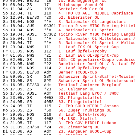
Mo 06.04. BE/SO  *18   
70. Bucheggberger OL
           
Mi 08.04. ZS     171   
Milchsuppe Abend-OL
            
Sa 11.04. AG     109   
Seetaler Schüler OL
            
So 12.04. TI     110   
4. TMO CO AGET MIDDLE Capriasca
So 12.04. BE/SO  *20   
52. Biberister OL
              
Sa 18.04. NOS    **A   
3. Nationaler OL Langdistanz
   
Sa 18.04. AUSL.  SC301 
Ticino River MTBO Meeting Mitte
So 19.04. NOS    **A   
4. Nationaler OL Sprint
        
So 19.04. AUSL.  SC302 
Ticino River MTBO Meeting Langd
Sa 25.04. TI     **A   
5. Nationaler OL Mitteldistanz 
So 26.04. TI     **A   
6. Nationaler OL Sprint / Weltc
Mi 29.04. NWS    111   
1. Lauf EGK OL-Sprint-Cup
      
Fr 01.05. NOS    112   
1. Lauf Öpfel-Trophy
           
Fr 01.05. NWS    *21   
2. Lauf EGK OL-Sprint-Cup
      
Sa 02.05. SR     113   
105. CO populaire/Coupe vaudois
So 03.05. NWS    *22   
Baselbieter Dorf-OL / 3. Lauf E
Fr 08.05. NOS    114   
2. Lauf Öpfel-Trophy
           
Fr 08.05. BE/SO  Adm   
Berner sCOOL-Cup
               
Sa 09.05. SR     SSM   
Schweizer Sprint-Staffel-Meiste
So 10.05. SR     SPM   
Schweizer Sprint-OL Meisterscha
Sa 16.05. BE/SO  Adm   
Testlauf Junioren Berglauf
     
So 17.05. ZS     *23   
52. Galgener OL
                 
So 17.05. AUSL.  Adm   
Testlauf Lang EYOC / JWOC
      
Sa 23.05. SR     405S  
63. Pfingststaffel
             
So 24.05. SR     405S  
63. Pfingststaffel
             
So 24.05. TI     115   
7. TMO GOLD MIDDLE Astano
      
Mo 25.05. ZS     *50   
56. Zuger Frühlings OL
         
Fr 29.05. NOS    116   
3. Lauf Öpfel-Trophy
           
Sa 30.05. SR     406S  
44. UBOL-Staffel
               
So 31.05. TI     117   
8. TMO GOV MIDDLE Lodano
       
So 31.05. ZH/SH  *24   
20. Zimmerberg OL
              
Di 02.06. AG     Adm   
23. Aargauer sCOOL-Cup
         