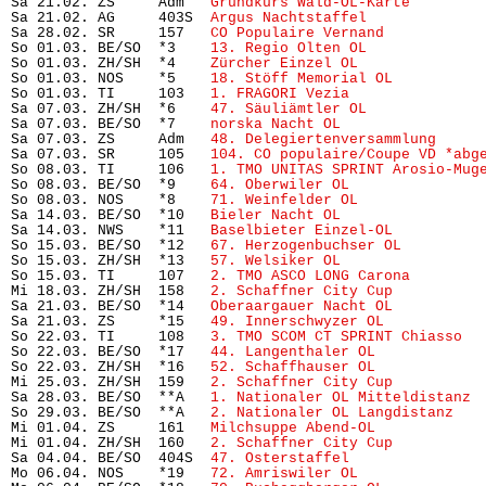
Sa 21.02. ZS     Adm   
Grundkurs Wald-OL-Karte 
       
Sa 21.02. AG     403S  
Argus Nachtstaffel
             
Sa 28.02. SR     157   
CO Populaire Vernand
           
So 01.03. BE/SO  *3    
13. Regio Olten OL
             
So 01.03. ZH/SH  *4    
Zürcher Einzel OL
              
So 01.03. NOS    *5    
18. Stöff Memorial OL
          
So 01.03. TI     103   
1. FRAGORI Vezia
               
Sa 07.03. ZH/SH  *6    
47. Säuliämtler OL
             
Sa 07.03. BE/SO  *7    
norska Nacht OL
                
Sa 07.03. ZS     Adm   
48. Delegiertenversammlung
     
Sa 07.03. SR     105   
104. CO populaire/Coupe VD *abg
So 08.03. TI     106   
1. TMO UNITAS SPRINT Arosio-Mug
So 08.03. BE/SO  *9    
64. Oberwiler OL
               
So 08.03. NOS    *8    
71. Weinfelder OL
              
Sa 14.03. BE/SO  *10   
Bieler Nacht OL
                
Sa 14.03. NWS    *11   
Baselbieter Einzel-OL
          
So 15.03. BE/SO  *12   
67. Herzogenbuchser OL
         
So 15.03. ZH/SH  *13   
57. Welsiker OL
                
So 15.03. TI     107   
2. TMO ASCO LONG Carona
        
Mi 18.03. ZH/SH  158   
2. Schaffner City Cup
          
Sa 21.03. BE/SO  *14   
Oberaargauer Nacht OL
          
Sa 21.03. ZS     *15   
49. Innerschwyzer OL
           
So 22.03. TI     108   
3. TMO SCOM CT SPRINT Chiasso
  
So 22.03. BE/SO  *17   
44. Langenthaler OL
            
So 22.03. ZH/SH  *16   
52. Schaffhauser OL
            
Mi 25.03. ZH/SH  159   
2. Schaffner City Cup
          
Sa 28.03. BE/SO  **A   
1. Nationaler OL Mitteldistanz
 
So 29.03. BE/SO  **A   
2. Nationaler OL Langdistanz
   
Mi 01.04. ZS     161   
Milchsuppe Abend-OL
            
Mi 01.04. ZH/SH  160   
2. Schaffner City Cup
          
Sa 04.04. BE/SO  404S  
47. Osterstaffel
               
Mo 06.04. NOS    *19   
72. Amriswiler OL
              