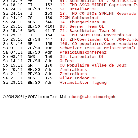
So 18.10. AG     *44   
51. Suhrentaler OL / Schlusslau
So 18.10. TI     152   
12. TMO ASCO MIDDLE Capriasca E
Sa 24.10. BE/SO  *45   
54. Urseller OL
                
Sa 24.10. TI     153   
13. TMO CO UTOE SPRINT Roveredo
Sa 24.10. ZS     169   
ZJOM Schlusslauf
               
Sa 24.10. NOS    *46   
14. thurgorienta OL
            
So 25.10. BE/SO  410T  
83. Berner Team OL
             
So 25.10. NWS    411T  
74. Baselbieter Team-OL  
      
So 25.10. TI     154   
14. TMO SCOM LONG Roveredo GR
  
So 25.10. ZH/SH  *47   
48. ZH-Oberländer OL / JOM-Schl
Sa 31.10. SR     155   
106. CO populaire/Coupe vaudois
So 01.11. ZH/SH  TOM   
Schweizer Team-OL Meisterschaft
Sa 07.11. BE/SO  Adm   
Präsidiumskonferenz
            
So 08.11. NWS    156   
36. Laufentaler-OL
             
Sa 14.11. ZH/SH  Adm   
O-Fest
                         
So 15.11. SR     170   
CO Populaire Vallée de Joux
    
Fr 20.11. BE/SO  Adm   
Zentralkurs
                    
Sa 21.11. BE/SO  Adm   
Zentralkurs
                    
Sa 21.11. NOS    175   
Wiler Indoor OL
                
Sa 28.11. BE/SO  Adm   
Veranstalter-Tagung
            
© 2004-2025 by SOLV Internet Team. Mail to
oltech@swiss-orienteering.ch