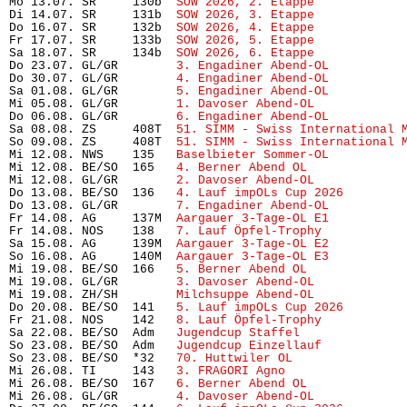
Mo 13.07. SR     130b  
SOW 2026, 2. Etappe
            
Di 14.07. SR     131b  
SOW 2026, 3. Etappe
            
Do 16.07. SR     132b  
SOW 2026, 4. Etappe
            
Fr 17.07. SR     133b  
SOW 2026, 5. Etappe
            
Sa 18.07. SR     134b  
SOW 2026, 6. Etappe
            
Do 23.07. GL/GR        
3. Engadiner Abend-OL
          
Do 30.07. GL/GR        
4. Engadiner Abend-OL
          
Sa 01.08. GL/GR        
5. Engadiner Abend-OL
          
Mi 05.08. GL/GR        
1. Davoser Abend-OL
Do 06.08. GL/GR        
6. Engadiner Abend-OL
          
Sa 08.08. ZS     408T  
51. SIMM - Swiss International 
So 09.08. ZS     408T  
51. SIMM - Swiss International 
Mi 12.08. NWS    135   
Baselbieter Sommer-OL
          
Mi 12.08. BE/SO  165   
4. Berner Abend OL
             
Mi 12.08. GL/GR        
2. Davoser Abend-OL
            
Do 13.08. BE/SO  136   
4. Lauf impOLs Cup 2026
        
Do 13.08. GL/GR        
7. Engadiner Abend-OL
          
Fr 14.08. AG     137M  
Aargauer 3-Tage-OL E1
          
Fr 14.08. NOS    138   
7. Lauf Öpfel-Trophy
           
Sa 15.08. AG     139M  
Aargauer 3-Tage-OL E2
          
So 16.08. AG     140M  
Aargauer 3-Tage-OL E3
          
Mi 19.08. BE/SO  166   
5. Berner Abend OL
             
Mi 19.08. GL/GR        
3. Davoser Abend-OL
            
Mi 19.08. ZH/SH        
Milchsuppe Abend-OL
            
Do 20.08. BE/SO  141   
5. Lauf impOLs Cup 2026
        
Fr 21.08. NOS    142   
8. Lauf Öpfel-Trophy 
          
Sa 22.08. BE/SO  Adm   
Jugendcup Staffel
              
So 23.08. BE/SO  Adm   
Jugendcup Einzellauf
           
So 23.08. BE/SO  *32   
70. Huttwiler OL
               
Mi 26.08. TI     143   
3. FRAGORI Agno
                
Mi 26.08. BE/SO  167   
6. Berner Abend OL
             
Mi 26.08. GL/GR        
4. Davoser Abend-OL
            