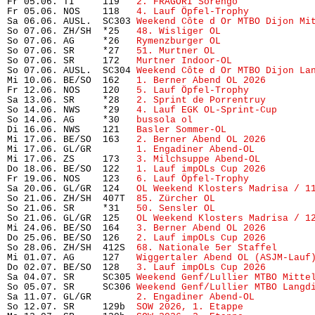
Fr 05.06. TI     119   
2. FRAGORI Sorengo
             
Fr 05.06. NOS    118   
4. Lauf Öpfel-Trophy 
          
Sa 06.06. AUSL.  SC303 
Weekend Côte d Or MTBO Dijon Mi
So 07.06. ZH/SH  *25   
48. Wisliger OL
                
So 07.06. AG     *26   
Rymenzburger OL
                
So 07.06. SR     *27   
51. Murtner OL
                 
So 07.06. SR     172   
Murtner Indoor-OL
              
So 07.06. AUSL.  SC304 
Weekend Côte d Or MTBO Dijon La
Mi 10.06. BE/SO  162   
1. Berner Abend OL 2026
        
Fr 12.06. NOS    120   
5. Lauf Öpfel-Trophy
           
Sa 13.06. SR     *28   
2. Sprint de Porrentruy
        
So 14.06. NWS    *29   
4. Lauf EGK OL-Sprint-Cup
      
So 14.06. AG     *30   
bussola ol
                     
Di 16.06. NWS    121   
Basler Sommer-OL
               
Mi 17.06. BE/SO  163   
2. Berner Abend OL 2026
        
Mi 17.06. GL/GR        
1. Engadiner Abend-OL
          
Mi 17.06. ZS     173   
3. Milchsuppe Abend-OL
         
Do 18.06. BE/SO  122   
1. Lauf impOLs Cup 2026
        
Fr 19.06. NOS    123   
6. Lauf Öpfel-Trophy
           
Sa 20.06. GL/GR  124   
OL Weekend Klosters Madrisa / 1
So 21.06. ZH/SH  407T  
85. Zürcher OL
                 
So 21.06. SR     *31   
50. Sensler OL
                 
So 21.06. GL/GR  125   
OL Weekend Klosters Madrisa / 1
Mi 24.06. BE/SO  164   
3. Berner Abend OL 2026
        
Do 25.06. BE/SO  126   
2. Lauf impOLs Cup 2026
        
So 28.06. ZH/SH  412S  
68. Nationale 5er Staffel
      
Mi 01.07. AG     127   
Wiggertaler Abend OL (ASJM-Lauf
Do 02.07. BE/SO  128   
3. Lauf impOLs Cup 2026
        
Sa 04.07. SR     SC305 
Weekend Genf/Lullier MTBO Mitte
So 05.07. SR     SC306 
Weekend Genf/Lullier MTBO Langd
Sa 11.07. GL/GR        
2. Engadiner Abend-OL
          
So 12.07. SR     129b  
SOW 2026, 1. Etappe
            