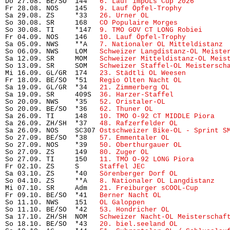
Do 27.08. BE/SO  144   
6. Lauf impOLs Cup 2026
        
Fr 28.08. NOS    145   
9. Lauf Öpfel-Trophy
           
Sa 29.08. ZS     *33   
26. Urner OL
                    
So 30.08. SR     168   
CO Populaire Morges
            
So 30.08. TI     *147  
9. TMO GOV CT LONG Robiei
      
Fr 04.09. NOS    146   
10. Lauf Öpfel-Trophy
          
Sa 05.09. NWS    **A   
7. Nationaler OL Mitteldistanz
 
So 06.09. NWS    LOM   
Schweizer Langdistanz-OL Meiste
Sa 12.09. SR     MOM   
Schweizer Mitteldistanz-OL Meis
So 13.09. SR     SOM   
Schweizer Staffel-OL Meistersch
Mi 16.09. GL/GR  174   
23. Städtli OL Weesen
          
Fr 18.09. BE/SO  *51   
Regio Olten Nacht OL
           
Sa 19.09. GL/GR  *34   
21. Zimmerberg OL
              
Sa 19.09. SR     409S  
36. Harzer-Staffel
             
So 20.09. NWS    *35   
52. Oristaler-OL
               
So 20.09. BE/SO  *36   
62. Thuner OL
                   
Sa 26.09. TI     148   
10. TMO O-92 CT MIDDLE Piora
   
Sa 26.09. ZH/SH  *37   
48. Rafzerfelder OL
            
Sa 26.09. NOS    SC307 
Ostschweizer Bike-OL - Sprint S
So 27.09. BE/SO  *38   
57. Emmentaler OL
              
So 27.09. NOS    *39   
50. Oberthurgauer OL
           
So 27.09. ZS     149   
80. Zuger OL
                   
So 27.09. TI     150   
11. TMO O-92 LONG Piora
        
Fr 02.10. ZS     S     
Staffel JEC
                     
Sa 03.10. ZS     *40   
Sörenberger Dorf OL
            
So 04.10. ZS     **A   
8. Nationaler OL Langdistanz
   
Mi 07.10. SR     Adm   
21. Freiburger sCOOL-Cup
       
Fr 09.10. BE/SO  *41   
Berner Nacht OL
                
So 11.10. NWS    151   
OL Galoppen
                     
So 11.10. BE/SO  *42   
53. Hondricher OL
              
Sa 17.10. ZH/SH  NOM   
Schweizer Nacht-OL Meisterschaf
So 18.10. BE/SO  *43   
20. biel.seeland OL
            