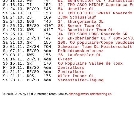
So 18.10. AG     *44   
51. Suhrentaler OL / Schlusslau
So 18.10. TI     152   
12. TMO ASCO MIDDLE Capriasca E
Sa 24.10. BE/SO  *45   
54. Urseller OL
                
Sa 24.10. TI     153   
13. TMO CO UTOE SPRINT Roveredo
Sa 24.10. ZS     169   
ZJOM Schlusslauf
               
Sa 24.10. NOS    *46   
14. thurgorienta OL
            
So 25.10. BE/SO  410T  
83. Berner Team OL
             
So 25.10. NWS    411T  
74. Baselbieter Team-OL  
      
So 25.10. TI     154   
14. TMO SCOM LONG Roveredo GR
  
So 25.10. ZH/SH  *47   
48. ZH-Oberländer OL / JOM-Schl
Sa 31.10. SR     155   
106. CO populaire/Coupe vaudois
So 01.11. ZH/SH  TOM   
Schweizer Team-OL Meisterschaft
Sa 07.11. BE/SO  Adm   
Präsidiumskonferenz
            
So 08.11. NWS    156   
36. Laufentaler-OL
             
Sa 14.11. ZH/SH  Adm   
O-Fest
                         
So 15.11. SR     170   
CO Populaire Vallée de Joux
    
Fr 20.11. BE/SO  Adm   
Zentralkurs
                    
Sa 21.11. BE/SO  Adm   
Zentralkurs
                    
Sa 21.11. NOS    175   
Wiler Indoor OL
                
Sa 28.11. BE/SO  Adm   
Veranstalter-Tagung
            
© 2004-2025 by SOLV Internet Team. Mail to
oltech@swiss-orienteering.ch