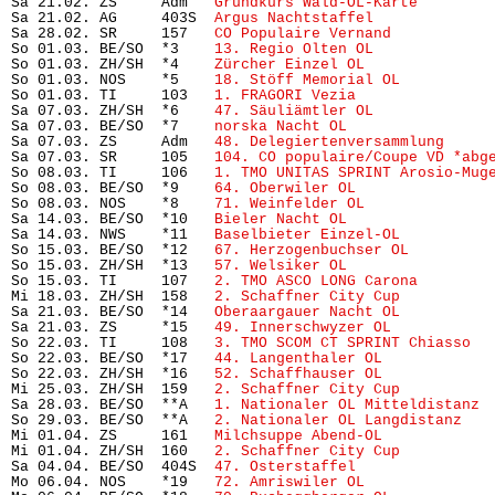
Sa 21.02. ZS     Adm   
Grundkurs Wald-OL-Karte 
       
Sa 21.02. AG     403S  
Argus Nachtstaffel
             
Sa 28.02. SR     157   
CO Populaire Vernand
           
So 01.03. BE/SO  *3    
13. Regio Olten OL
             
So 01.03. ZH/SH  *4    
Zürcher Einzel OL
              
So 01.03. NOS    *5    
18. Stöff Memorial OL
          
So 01.03. TI     103   
1. FRAGORI Vezia
               
Sa 07.03. ZH/SH  *6    
47. Säuliämtler OL
             
Sa 07.03. BE/SO  *7    
norska Nacht OL
                
Sa 07.03. ZS     Adm   
48. Delegiertenversammlung
     
Sa 07.03. SR     105   
104. CO populaire/Coupe VD *abg
So 08.03. TI     106   
1. TMO UNITAS SPRINT Arosio-Mug
So 08.03. BE/SO  *9    
64. Oberwiler OL
               
So 08.03. NOS    *8    
71. Weinfelder OL
              
Sa 14.03. BE/SO  *10   
Bieler Nacht OL
                
Sa 14.03. NWS    *11   
Baselbieter Einzel-OL
          
So 15.03. BE/SO  *12   
67. Herzogenbuchser OL
         
So 15.03. ZH/SH  *13   
57. Welsiker OL
                
So 15.03. TI     107   
2. TMO ASCO LONG Carona
        
Mi 18.03. ZH/SH  158   
2. Schaffner City Cup
          
Sa 21.03. BE/SO  *14   
Oberaargauer Nacht OL
          
Sa 21.03. ZS     *15   
49. Innerschwyzer OL
           
So 22.03. TI     108   
3. TMO SCOM CT SPRINT Chiasso
  
So 22.03. BE/SO  *17   
44. Langenthaler OL
            
So 22.03. ZH/SH  *16   
52. Schaffhauser OL
            
Mi 25.03. ZH/SH  159   
2. Schaffner City Cup
          
Sa 28.03. BE/SO  **A   
1. Nationaler OL Mitteldistanz
 
So 29.03. BE/SO  **A   
2. Nationaler OL Langdistanz
   
Mi 01.04. ZS     161   
Milchsuppe Abend-OL
            
Mi 01.04. ZH/SH  160   
2. Schaffner City Cup
          
Sa 04.04. BE/SO  404S  
47. Osterstaffel
               
Mo 06.04. NOS    *19   
72. Amriswiler OL
              