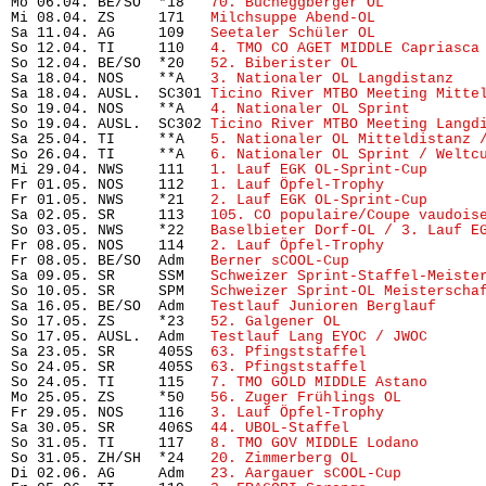
Mo 06.04. BE/SO  *18   
70. Bucheggberger OL
           
Mi 08.04. ZS     171   
Milchsuppe Abend-OL
            
Sa 11.04. AG     109   
Seetaler Schüler OL
            
So 12.04. TI     110   
4. TMO CO AGET MIDDLE Capriasca
So 12.04. BE/SO  *20   
52. Biberister OL
              
Sa 18.04. NOS    **A   
3. Nationaler OL Langdistanz
   
Sa 18.04. AUSL.  SC301 
Ticino River MTBO Meeting Mitte
So 19.04. NOS    **A   
4. Nationaler OL Sprint
        
So 19.04. AUSL.  SC302 
Ticino River MTBO Meeting Langd
Sa 25.04. TI     **A   
5. Nationaler OL Mitteldistanz 
So 26.04. TI     **A   
6. Nationaler OL Sprint / Weltc
Mi 29.04. NWS    111   
1. Lauf EGK OL-Sprint-Cup
      
Fr 01.05. NOS    112   
1. Lauf Öpfel-Trophy
           
Fr 01.05. NWS    *21   
2. Lauf EGK OL-Sprint-Cup
      
Sa 02.05. SR     113   
105. CO populaire/Coupe vaudois
So 03.05. NWS    *22   
Baselbieter Dorf-OL / 3. Lauf E
Fr 08.05. NOS    114   
2. Lauf Öpfel-Trophy
           
Fr 08.05. BE/SO  Adm   
Berner sCOOL-Cup
               
Sa 09.05. SR     SSM   
Schweizer Sprint-Staffel-Meiste
So 10.05. SR     SPM   
Schweizer Sprint-OL Meisterscha
Sa 16.05. BE/SO  Adm   
Testlauf Junioren Berglauf
     
So 17.05. ZS     *23   
52. Galgener OL
                 
So 17.05. AUSL.  Adm   
Testlauf Lang EYOC / JWOC
      
Sa 23.05. SR     405S  
63. Pfingststaffel
             
So 24.05. SR     405S  
63. Pfingststaffel
             
So 24.05. TI     115   
7. TMO GOLD MIDDLE Astano
      
Mo 25.05. ZS     *50   
56. Zuger Frühlings OL
         
Fr 29.05. NOS    116   
3. Lauf Öpfel-Trophy
           
Sa 30.05. SR     406S  
44. UBOL-Staffel
               
So 31.05. TI     117   
8. TMO GOV MIDDLE Lodano
       
So 31.05. ZH/SH  *24   
20. Zimmerberg OL
              
Di 02.06. AG     Adm   
23. Aargauer sCOOL-Cup
         