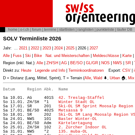
home
|
o-l.ch
|
forum
|
termine
|
startlisten
|
ranglisten
|
punkteliste
|
läufer DB
SOLV Terminliste 2026
Jahr: ...
2021
|
2022
|
2023
|
2024
|
2025
| 2026 |
2027
Alle
|
Fuss
|
Ski
|
Bike
Nat. und Meisterschaften
|
Meldeschlüsse
|
Karte
|
Region (inkl. Nat.):
Alle
|
ZH/SH
|
AG
|
BE/SO
|
GL/GR
|
NOS
|
NWS
|
SR
|
Direkt zu:
Heute
Legende und Info
|
Terminkoordinatoren
Export:
CSV
|
D = Distanz (Lang, Mittel, Sprint), T = Terrain (
Alle
,
Wald
🌲,
Urban
🏠,
Mix
Datum     Region Abk.  Name                           
Sa 10.01. AG     401S  
42. Treslag-Staffel
            
So 11.01. ZH/SH  *1    
Winter Stadt OL
                
Sa 17.01. SR     201   
Ski-OL SM Sprint Moosalp Region
Sa 17.01. BE/SO  402S  
Metsässä 9
                     
So 18.01. SR     202   
Ski-OL SM Lang Moosalp Region V
Sa 24.01. NWS    101   
Basler Winter-OL
               
Sa 24.01. BE/SO  Adm   
Kärtelertagung
                 
So 25.01. ZH/SH  102   
2. Zürcher Indoor OL
           
Sa 31.01. NWS    *2    
135. muba-OL
                   