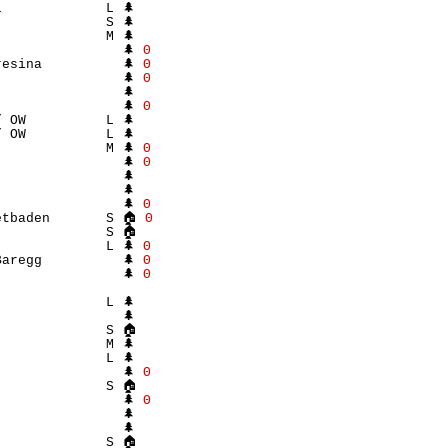
             L 🌲 

             S 🌲 

             M 🌲 

               🌲 
Θ
esina          🌲 
Θ
               🌲 
Θ
               🌲 

               🌲 
Θ
 OW          L 🌲 

             M 🌲 
Θ
               🌲 
Θ
               🌲 

               🌲 

               🌲 
Θ
etbaden       S 🏠 
Θ
             S 🏠 

             L 🌲 
Θ
aregg          🌲 
Θ
               🌲 
Θ
                  

             L 🌲 

               🌲 

             S 🏠 

             M 🌲 

             L 🌲 

               🌲 
Θ
             S 🏠 

               🌲 
Θ
               🌲 

               🌲 

             S 🏠 
