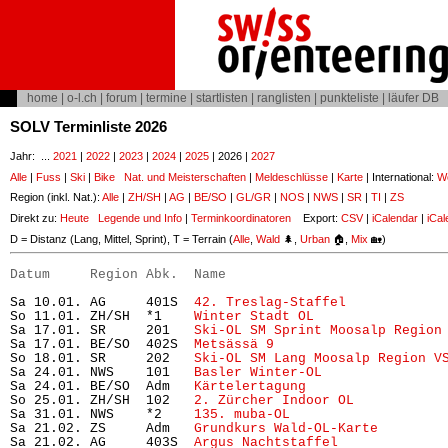
home
|
o-l.ch
|
forum
|
termine
|
startlisten
|
ranglisten
|
punkteliste
|
läufer DB
SOLV Terminliste 2026
Jahr: ...
2021
|
2022
|
2023
|
2024
|
2025
| 2026 |
2027
Alle
|
Fuss
|
Ski
|
Bike
Nat. und Meisterschaften
|
Meldeschlüsse
|
Karte
| International:
Wo
Region (inkl. Nat.):
Alle
|
ZH/SH
|
AG
|
BE/SO
|
GL/GR
|
NOS
|
NWS
|
SR
|
TI
|
ZS
Direkt zu:
Heute
Legende und Info
|
Terminkoordinatoren
Export:
CSV
|
iCalendar
|
iCal
D = Distanz (Lang, Mittel, Sprint), T = Terrain (
Alle
,
Wald
🌲,
Urban
🏠,
Mix
🏡)
Datum     Region Abk.  Name                           
Sa 10.01. AG     401S  
42. Treslag-Staffel
            
So 11.01. ZH/SH  *1    
Winter Stadt OL
                
Sa 17.01. SR     201   
Ski-OL SM Sprint Moosalp Region
Sa 17.01. BE/SO  402S  
Metsässä 9
                     
So 18.01. SR     202   
Ski-OL SM Lang Moosalp Region V
Sa 24.01. NWS    101   
Basler Winter-OL
               
Sa 24.01. BE/SO  Adm   
Kärtelertagung
                 
So 25.01. ZH/SH  102   
2. Zürcher Indoor OL
           
Sa 31.01. NWS    *2    
135. muba-OL
                   
Sa 21.02. ZS     Adm   
Grundkurs Wald-OL-Karte 
       
Sa 21.02. AG     403S  
Argus Nachtstaffel
             