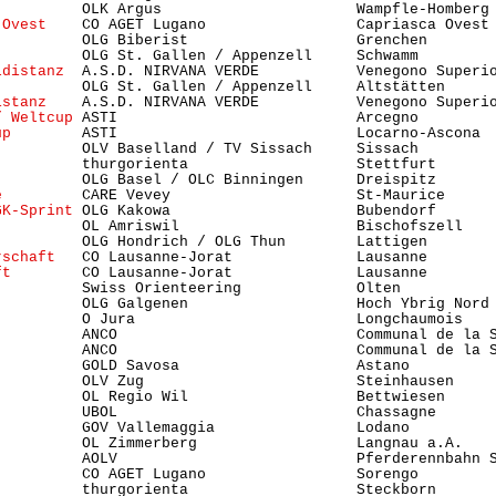
          OLK Argus                      Wampfle-Homberg 
 Ovest
    CO AGET Lugano                 Capriasca Ovest 
          OLG Biberist                   Grenchen        
          OLG St. Gallen / Appenzell     Schwamm         
ldistanz
  A.S.D. NIRVANA VERDE           Venegono Superi
          OLG St. Gallen / Appenzell     Altstätten     
istanz
    A.S.D. NIRVANA VERDE           Venegono Superi
/ Weltcup
 ASTI                           Arcegno         
up
        ASTI                           Locarno-Ascona 
          OLV Baselland / TV Sissach     Sissach        
          thurgorienta                   Stettfurt       
          OLG Basel / OLC Binningen      Dreispitz      
e
         CARE Vevey                     St-Maurice     
GK-Sprint
 OLG Kakowa                     Bubendorf      
          OL Amriswil                    Bischofszell    
          OLG Hondrich / OLG Thun        Lattigen       
rschaft
   CO Lausanne-Jorat              Lausanne       
ft
        CO Lausanne-Jorat              Lausanne       
          Swiss Orienteering             Olten           
         OLG Galgenen                   Hoch Ybrig Nord 
          O Jura                         Longchaumois    
          ANCO                           Communal de la S
          ANCO                           Communal de la S
          GOLD Savosa                    Astano          
          OLV Zug                        Steinhausen    
          OL Regio Wil                   Bettwiesen      
          UBOL                           Chassagne       
          GOV Vallemaggia                Lodano          
          OL Zimmerberg                  Langnau a.A.   
          AOLV                           Pferderennbahn S
          CO AGET Lugano                 Sorengo         
          thurgorienta                   Steckborn       