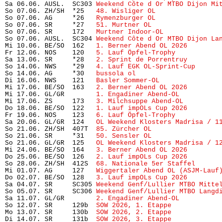
Sa 06.06. AUSL.  SC303 
Weekend Côte d Or MTBO Dijon Mi
So 07.06. ZH/SH  *25   
48. Wisliger OL
                
So 07.06. AG     *26   
Rymenzburger OL
                
So 07.06. SR     *27   
51. Murtner OL
                 
So 07.06. SR     172   
Murtner Indoor-OL
              
So 07.06. AUSL.  SC304 
Weekend Côte d Or MTBO Dijon La
Mi 10.06. BE/SO  162   
1. Berner Abend OL 2026
        
Fr 12.06. NOS    120   
5. Lauf Öpfel-Trophy
           
Sa 13.06. SR     *28   
2. Sprint de Porrentruy
        
So 14.06. NWS    *29   
4. Lauf EGK OL-Sprint-Cup
      
So 14.06. AG     *30   
bussola ol
                     
Di 16.06. NWS    121   
Basler Sommer-OL
               
Mi 17.06. BE/SO  163   
2. Berner Abend OL 2026
        
Mi 17.06. GL/GR        
1. Engadiner Abend-OL
          
Mi 17.06. ZS     173   
3. Milchsuppe Abend-OL
         
Do 18.06. BE/SO  122   
1. Lauf impOLs Cup 2026
        
Fr 19.06. NOS    123   
6. Lauf Öpfel-Trophy
           
Sa 20.06. GL/GR  124   
OL Weekend Klosters Madrisa / 1
So 21.06. ZH/SH  407T  
85. Zürcher OL
                 
So 21.06. SR     *31   
50. Sensler OL
                 
So 21.06. GL/GR  125   
OL Weekend Klosters Madrisa / 1
Mi 24.06. BE/SO  164   
3. Berner Abend OL 2026
        
Do 25.06. BE/SO  126   
2. Lauf impOLs Cup 2026
        
So 28.06. ZH/SH  412S  
68. Nationale 5er Staffel
      
Mi 01.07. AG     127   
Wiggertaler Abend OL (ASJM-Lauf
Do 02.07. BE/SO  128   
3. Lauf impOLs Cup 2026
        
Sa 04.07. SR     SC305 
Weekend Genf/Lullier MTBO Mitte
So 05.07. SR     SC306 
Weekend Genf/Lullier MTBO Langd
Sa 11.07. GL/GR        
2. Engadiner Abend-OL
          
So 12.07. SR     129b  
SOW 2026, 1. Etappe
            
Mo 13.07. SR     130b  
SOW 2026, 2. Etappe
            
Di 14.07. SR     131b  
SOW 2026, 3. Etappe
            