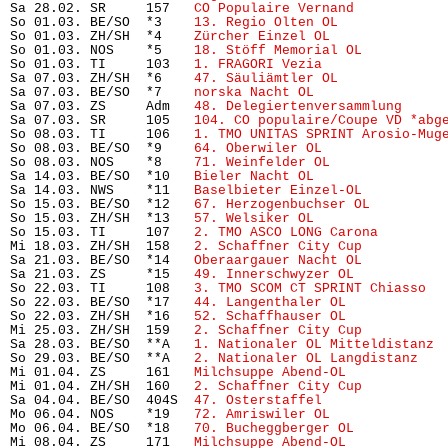
Sa 28.02. SR     157   
CO Populaire Vernand
           
So 01.03. BE/SO  *3    
13. Regio Olten OL
             
So 01.03. ZH/SH  *4    
Zürcher Einzel OL
              
So 01.03. NOS    *5    
18. Stöff Memorial OL
          
So 01.03. TI     103   
1. FRAGORI Vezia
               
Sa 07.03. ZH/SH  *6    
47. Säuliämtler OL
             
Sa 07.03. BE/SO  *7    
norska Nacht OL
                
Sa 07.03. ZS     Adm   
48. Delegiertenversammlung
     
Sa 07.03. SR     105   
104. CO populaire/Coupe VD *abg
So 08.03. TI     106   
1. TMO UNITAS SPRINT Arosio-Mug
So 08.03. BE/SO  *9    
64. Oberwiler OL
               
So 08.03. NOS    *8    
71. Weinfelder OL
              
Sa 14.03. BE/SO  *10   
Bieler Nacht OL
                
Sa 14.03. NWS    *11   
Baselbieter Einzel-OL
          
So 15.03. BE/SO  *12   
67. Herzogenbuchser OL
         
So 15.03. ZH/SH  *13   
57. Welsiker OL
                
So 15.03. TI     107   
2. TMO ASCO LONG Carona
        
Mi 18.03. ZH/SH  158   
2. Schaffner City Cup
          
Sa 21.03. BE/SO  *14   
Oberaargauer Nacht OL
          
Sa 21.03. ZS     *15   
49. Innerschwyzer OL
           
So 22.03. TI     108   
3. TMO SCOM CT SPRINT Chiasso
  
So 22.03. BE/SO  *17   
44. Langenthaler OL
            
So 22.03. ZH/SH  *16   
52. Schaffhauser OL
            
Mi 25.03. ZH/SH  159   
2. Schaffner City Cup
          
Sa 28.03. BE/SO  **A   
1. Nationaler OL Mitteldistanz
 
So 29.03. BE/SO  **A   
2. Nationaler OL Langdistanz
   
Mi 01.04. ZS     161   
Milchsuppe Abend-OL
            
Mi 01.04. ZH/SH  160   
2. Schaffner City Cup
          
Sa 04.04. BE/SO  404S  
47. Osterstaffel
               
Mo 06.04. NOS    *19   
72. Amriswiler OL
              
Mo 06.04. BE/SO  *18   
70. Bucheggberger OL
           
Mi 08.04. ZS     171   
Milchsuppe Abend-OL
            