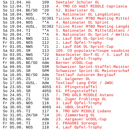
Sa 11.04. AG     109   
Seetaler Schüler OL
            
So 12.04. TI     110   
4. TMO CO AGET MIDDLE Capriasca
So 12.04. BE/SO  *20   
52. Biberister OL
              
Sa 18.04. NOS    **A   
3. Nationaler OL Langdistanz
   
Sa 18.04. AUSL.  SC301 
Ticino River MTBO Meeting Mitte
So 19.04. NOS    **A   
4. Nationaler OL Sprint
        
So 19.04. AUSL.  SC302 
Ticino River MTBO Meeting Langd
Sa 25.04. TI     **A   
5. Nationaler OL Mitteldistanz 
So 26.04. TI     **A   
6. Nationaler OL Sprint / Weltc
Mi 29.04. NWS    111   
1. Lauf EGK OL-Sprint-Cup
      
Fr 01.05. NOS    112   
1. Lauf Öpfel-Trophy
           
Fr 01.05. NWS    *21   
2. Lauf EGK OL-Sprint-Cup
      
Sa 02.05. SR     113   
105. CO populaire/Coupe vaudois
So 03.05. NWS    *22   
Baselbieter Dorf-OL / 3. Lauf E
Fr 08.05. NOS    114   
2. Lauf Öpfel-Trophy
           
Fr 08.05. BE/SO  Adm   
Berner sCOOL-Cup
               
Sa 09.05. SR     SSM   
Schweizer Sprint-Staffel-Meiste
So 10.05. SR     SPM   
Schweizer Sprint-OL Meisterscha
Sa 16.05. BE/SO  Adm   
Testlauf Junioren Berglauf
     
So 17.05. ZS     *23   
52. Galgener OL
                 
So 17.05. AUSL.  Adm   
Testlauf Lang EYOC / JWOC
      
Sa 23.05. SR     405S  
63. Pfingststaffel
             
So 24.05. SR     405S  
63. Pfingststaffel
             
So 24.05. TI     115   
7. TMO GOLD MIDDLE Astano
      
Mo 25.05. ZS     *50   
56. Zuger Frühlings OL
         
Fr 29.05. NOS    116   
3. Lauf Öpfel-Trophy
           
Sa 30.05. SR     406S  
44. UBOL-Staffel
               
So 31.05. TI     117   
8. TMO GOV MIDDLE Lodano
       
So 31.05. ZH/SH  *24   
20. Zimmerberg OL
              
Di 02.06. AG     Adm   
23. Aargauer sCOOL-Cup
         
Fr 05.06. TI     119   
2. FRAGORI Sorengo
             
Fr 05.06. NOS    118   
4. Lauf Öpfel-Trophy 
          