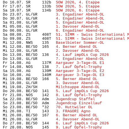
Do 16.07. SR     132b  
SOW 2026, 4. Etappe
            
Fr 17.07. SR     133b  
SOW 2026, 5. Etappe
            
Sa 18.07. SR     134b  
SOW 2026, 6. Etappe
            
Do 23.07. GL/GR        
3. Engadiner Abend-OL
          
Do 30.07. GL/GR        
4. Engadiner Abend-OL
          
Sa 01.08. GL/GR        
5. Engadiner Abend-OL
          
Mi 05.08. GL/GR        
1. Davoser Abend-OL
            
Do 06.08. GL/GR        
6. Engadiner Abend-OL
          
Sa 08.08. ZS     408T  
51. SIMM - Swiss International 
So 09.08. ZS     408T  
51. SIMM - Swiss International 
Mi 12.08. NWS    135   
Baselbieter Sommer-OL
          
Mi 12.08. BE/SO  165   
4. Berner Abend OL
             
Mi 12.08. GL/GR        
2. Davoser Abend-OL
            
Do 13.08. BE/SO  136   
4. Lauf impOLs Cup 2026
        
Do 13.08. GL/GR        
7. Engadiner Abend-OL
          
Fr 14.08. AG     137M  
Aargauer 3-Tage-OL E1
          
Fr 14.08. NOS    138   
7. Lauf Öpfel-Trophy
           
Sa 15.08. AG     139M  
Aargauer 3-Tage-OL E2
          
So 16.08. AG     140M  
Aargauer 3-Tage-OL E3
          
Mi 19.08. BE/SO  166   
5. Berner Abend OL
             
Mi 19.08. GL/GR        
3. Davoser Abend-OL
            
Mi 19.08. ZH/SH        
Milchsuppe Abend-OL
            
Do 20.08. BE/SO  141   
5. Lauf impOLs Cup 2026
        
Fr 21.08. NOS    142   
8. Lauf Öpfel-Trophy 
          
Sa 22.08. BE/SO  Adm   
Jugendcup Staffel
              
So 23.08. BE/SO  Adm   
Jugendcup Einzellauf
           
So 23.08. BE/SO  *32   
70. Huttwiler OL
               
Mi 26.08. TI     143   
3. FRAGORI Agno
                
Mi 26.08. BE/SO  167   
6. Berner Abend OL
             
Mi 26.08. GL/GR        
4. Davoser Abend-OL
            
Do 27.08. BE/SO  144   
6. Lauf impOLs Cup 2026
        
Fr 28.08. NOS    145   
9. Lauf Öpfel-Trophy
           