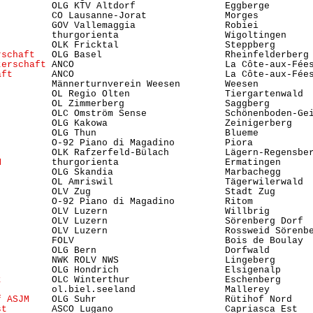
         OLG KTV Altdorf                Eggberge        
          CO Lausanne-Jorat              Morges          
          GOV Vallemaggia                Robiei          
          thurgorienta                   Wigoltingen     
          OLK Fricktal                   Steppberg       
rschaft
   OLG Basel                      Rheinfelderberg 
terschaft
 ANCO                           La Côte-aux-Fées
aft
       ANCO                           La Côte-aux-Fées
          Männerturnverein Weesen        Weesen          
          OL Regio Olten                 Tiergartenwald  
          OL Zimmerberg                  Saggberg        
          OLC Omström Sense              Schönenboden-Gei
          OLG Kakowa                     Zeinigerberg    
         OLG Thun                       Blueme          
          O-92 Piano di Magadino         Piora           
          OLK Rafzerfeld-Bülach          Lägern-Regensber
M
         thurgorienta                   Ermatingen      
          OLG Skandia                    Marbachegg      
          OL Amriswil                    Tägerwilerwald  
          OLV Zug                        Stadt Zug      
          O-92 Piano di Magadino         Ritom           
         OLV Luzern                     Willbrig        
          OLV Luzern                     Sörenberg Dorf 
          OLV Luzern                     Rossweid Sörenbe
          FOLV                           Bois de Boulay  
          OLG Bern                       Dorfwald        
         NWK ROLV NWS                   Lingeberg       
          OLG Hondrich                   Elsigenalp      
t
         OLC Winterthur                 Eschenberg      
          ol.biel.seeland                Mallerey        
f ASJM
    OLG Suhr                       Rütihof Nord    
st
        ASCO Lugano                    Capriasca Est   