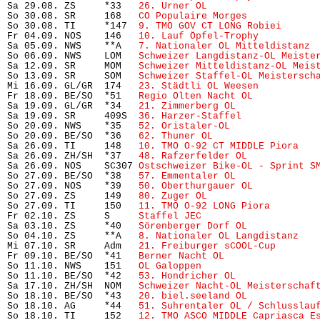
Sa 29.08. ZS     *33   
26. Urner OL
                    
So 30.08. SR     168   
CO Populaire Morges
            
So 30.08. TI     *147  
9. TMO GOV CT LONG Robiei
      
Fr 04.09. NOS    146   
10. Lauf Öpfel-Trophy
          
Sa 05.09. NWS    **A   
7. Nationaler OL Mitteldistanz
 
So 06.09. NWS    LOM   
Schweizer Langdistanz-OL Meiste
Sa 12.09. SR     MOM   
Schweizer Mitteldistanz-OL Meis
So 13.09. SR     SOM   
Schweizer Staffel-OL Meistersch
Mi 16.09. GL/GR  174   
23. Städtli OL Weesen
          
Fr 18.09. BE/SO  *51   
Regio Olten Nacht OL
           
Sa 19.09. GL/GR  *34   
21. Zimmerberg OL
              
Sa 19.09. SR     409S  
36. Harzer-Staffel
             
So 20.09. NWS    *35   
52. Oristaler-OL
               
So 20.09. BE/SO  *36   
62. Thuner OL
                   
Sa 26.09. TI     148   
10. TMO O-92 CT MIDDLE Piora
   
Sa 26.09. ZH/SH  *37   
48. Rafzerfelder OL
            
Sa 26.09. NOS    SC307 
Ostschweizer Bike-OL - Sprint S
So 27.09. BE/SO  *38   
57. Emmentaler OL
              
So 27.09. NOS    *39   
50. Oberthurgauer OL
           
So 27.09. ZS     149   
80. Zuger OL
                   
So 27.09. TI     150   
11. TMO O-92 LONG Piora
        
Fr 02.10. ZS     S     
Staffel JEC
                     
Sa 03.10. ZS     *40   
Sörenberger Dorf OL
            
So 04.10. ZS     **A   
8. Nationaler OL Langdistanz
   
Mi 07.10. SR     Adm   
21. Freiburger sCOOL-Cup
       
Fr 09.10. BE/SO  *41   
Berner Nacht OL
                
So 11.10. NWS    151   
OL Galoppen
                     
So 11.10. BE/SO  *42   
53. Hondricher OL
              
Sa 17.10. ZH/SH  NOM   
Schweizer Nacht-OL Meisterschaf
So 18.10. BE/SO  *43   
20. biel.seeland OL
            
So 18.10. AG     *44   
51. Suhrentaler OL / Schlusslau
So 18.10. TI     152   
12. TMO ASCO MIDDLE Capriasca E