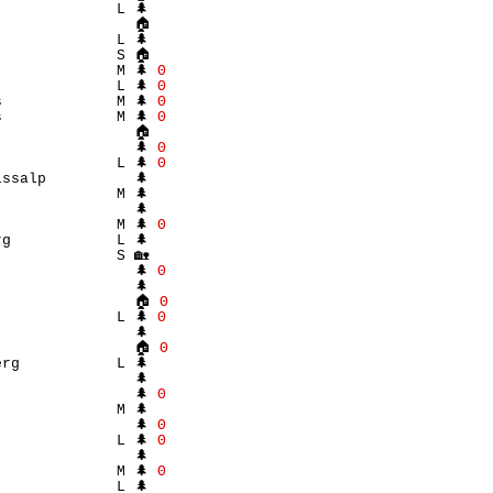
             L 🌲 

               🏠 

             L 🌲 

             S 🏠 

             M 🌲 
Θ
             L 🌲 
Θ
             M 🌲 
Θ
             M 🌲 
Θ
               🏠 

               🌲 
Θ
             L 🌲 
Θ
ssalp          🌲 

             M 🌲 

               🌲 

             M 🌲 
Θ
g            L 🌲 

             S 🏡 

               🌲 
Θ
               🌲 

                🏠 
Θ
             L 🌲 
Θ
               🌲 

                🏠 
Θ
rg           L 🌲 

               🌲 

               🌲 
Θ
             M 🌲 

               🌲 
Θ
             L 🌲 
Θ
               🌲 

             M 🌲 
Θ
             L 🌲 
