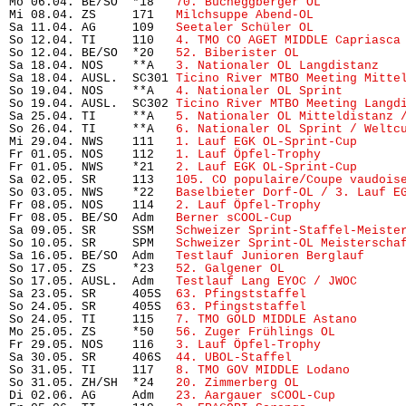
Mo 06.04. BE/SO  *18   
70. Bucheggberger OL
           
Mi 08.04. ZS     171   
Milchsuppe Abend-OL
            
Sa 11.04. AG     109   
Seetaler Schüler OL
            
So 12.04. TI     110   
4. TMO CO AGET MIDDLE Capriasca
So 12.04. BE/SO  *20   
52. Biberister OL
              
Sa 18.04. NOS    **A   
3. Nationaler OL Langdistanz
   
Sa 18.04. AUSL.  SC301 
Ticino River MTBO Meeting Mitte
So 19.04. NOS    **A   
4. Nationaler OL Sprint
        
So 19.04. AUSL.  SC302 
Ticino River MTBO Meeting Langd
Sa 25.04. TI     **A   
5. Nationaler OL Mitteldistanz 
So 26.04. TI     **A   
6. Nationaler OL Sprint / Weltc
Mi 29.04. NWS    111   
1. Lauf EGK OL-Sprint-Cup
      
Fr 01.05. NOS    112   
1. Lauf Öpfel-Trophy
           
Fr 01.05. NWS    *21   
2. Lauf EGK OL-Sprint-Cup
      
Sa 02.05. SR     113   
105. CO populaire/Coupe vaudois
So 03.05. NWS    *22   
Baselbieter Dorf-OL / 3. Lauf E
Fr 08.05. NOS    114   
2. Lauf Öpfel-Trophy
           
Fr 08.05. BE/SO  Adm   
Berner sCOOL-Cup
               
Sa 09.05. SR     SSM   
Schweizer Sprint-Staffel-Meiste
So 10.05. SR     SPM   
Schweizer Sprint-OL Meisterscha
Sa 16.05. BE/SO  Adm   
Testlauf Junioren Berglauf
     
So 17.05. ZS     *23   
52. Galgener OL
                 
So 17.05. AUSL.  Adm   
Testlauf Lang EYOC / JWOC
      
Sa 23.05. SR     405S  
63. Pfingststaffel
             
So 24.05. SR     405S  
63. Pfingststaffel
             
So 24.05. TI     115   
7. TMO GOLD MIDDLE Astano
      
Mo 25.05. ZS     *50   
56. Zuger Frühlings OL
         
Fr 29.05. NOS    116   
3. Lauf Öpfel-Trophy
           
Sa 30.05. SR     406S  
44. UBOL-Staffel
               
So 31.05. TI     117   
8. TMO GOV MIDDLE Lodano
       
So 31.05. ZH/SH  *24   
20. Zimmerberg OL
              
Di 02.06. AG     Adm   
23. Aargauer sCOOL-Cup
         