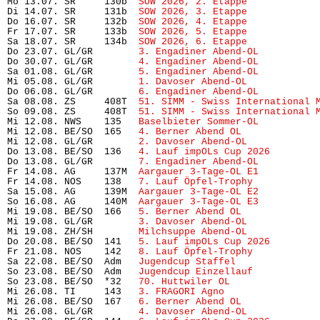
Mo 13.07. SR     130b  
SOW 2026, 2. Etappe
            
Di 14.07. SR     131b  
SOW 2026, 3. Etappe
            
Do 16.07. SR     132b  
SOW 2026, 4. Etappe
            
Fr 17.07. SR     133b  
SOW 2026, 5. Etappe
            
Sa 18.07. SR     134b  
SOW 2026, 6. Etappe
            
Do 23.07. GL/GR        
3. Engadiner Abend-OL
          
Do 30.07. GL/GR        
4. Engadiner Abend-OL
          
Sa 01.08. GL/GR        
5. Engadiner Abend-OL
          
Mi 05.08. GL/GR        
1. Davoser Abend-OL
            
Do 06.08. GL/GR        
6. Engadiner Abend-OL
          
Sa 08.08. ZS     408T  
51. SIMM - Swiss International 
So 09.08. ZS     408T  
51. SIMM - Swiss International 
Mi 12.08. NWS    135   
Baselbieter Sommer-OL
          
Mi 12.08. BE/SO  165   
4. Berner Abend OL
             
Mi 12.08. GL/GR        
2. Davoser Abend-OL
            
Do 13.08. BE/SO  136   
4. Lauf impOLs Cup 2026
        
Do 13.08. GL/GR        
7. Engadiner Abend-OL
          
Fr 14.08. AG     137M  
Aargauer 3-Tage-OL E1
          
Fr 14.08. NOS    138   
7. Lauf Öpfel-Trophy
           
Sa 15.08. AG     139M  
Aargauer 3-Tage-OL E2
          
So 16.08. AG     140M  
Aargauer 3-Tage-OL E3
          
Mi 19.08. BE/SO  166   
5. Berner Abend OL
             
Mi 19.08. GL/GR        
3. Davoser Abend-OL
            
Mi 19.08. ZH/SH        
Milchsuppe Abend-OL
            
Do 20.08. BE/SO  141   
5. Lauf impOLs Cup 2026
        
Fr 21.08. NOS    142   
8. Lauf Öpfel-Trophy 
          
Sa 22.08. BE/SO  Adm   
Jugendcup Staffel
              
So 23.08. BE/SO  Adm   
Jugendcup Einzellauf
           
So 23.08. BE/SO  *32   
70. Huttwiler OL
               
Mi 26.08. TI     143   
3. FRAGORI Agno
                
Mi 26.08. BE/SO  167   
6. Berner Abend OL
             
Mi 26.08. GL/GR        
4. Davoser Abend-OL
            