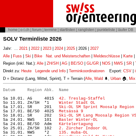
home
|
o-l.ch
|
forum
|
termine
|
startlisten
|
ranglisten
|
punkteliste
|
läufer DB
SOLV Terminliste 2026
Jahr: ...
2021
|
2022
|
2023
|
2024
|
2025
| 2026 |
2027
Alle
|
Fuss
|
Ski
|
Bike
Nat. und Meisterschaften
|
Meldeschlüsse
|
Karte
|
Region (inkl. Nat.):
Alle
|
ZH/SH
|
AG
|
BE/SO
|
GL/GR
|
NOS
|
NWS
|
SR
|
Direkt zu:
Heute
Legende und Info
|
Terminkoordinatoren
Export:
CSV
|
D = Distanz (Lang, Mittel, Sprint), T = Terrain (
Alle
,
Wald
🌲,
Urban
🏠,
Mix
Datum     Region Abk.  Name                           
Sa 10.01. AG     401S  
42. Treslag-Staffel
            
So 11.01. ZH/SH  *1    
Winter Stadt OL
                
Sa 17.01. SR     201   
Ski-OL SM Sprint Moosalp Region
Sa 17.01. BE/SO  402S  
Metsässä 9
                     
So 18.01. SR     202   
Ski-OL SM Lang Moosalp Region V
Sa 24.01. NWS    101   
Basler Winter-OL
               
Sa 24.01. BE/SO  Adm   
Kärtelertagung
                 
So 25.01. ZH/SH  102   
2. Zürcher Indoor OL
           
Sa 31.01. NWS    *2    
135. muba-OL
                   