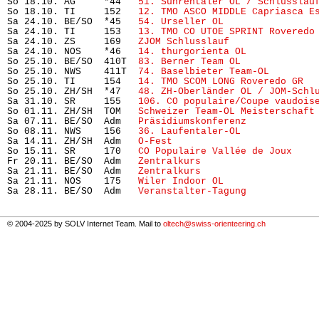
So 18.10. AG     *44   
51. Suhrentaler OL / Schlusslau
So 18.10. TI     152   
12. TMO ASCO MIDDLE Capriasca E
Sa 24.10. BE/SO  *45   
54. Urseller OL
                
Sa 24.10. TI     153   
13. TMO CO UTOE SPRINT Roveredo
Sa 24.10. ZS     169   
ZJOM Schlusslauf
               
Sa 24.10. NOS    *46   
14. thurgorienta OL
            
So 25.10. BE/SO  410T  
83. Berner Team OL
             
So 25.10. NWS    411T  
74. Baselbieter Team-OL  
      
So 25.10. TI     154   
14. TMO SCOM LONG Roveredo GR
  
So 25.10. ZH/SH  *47   
48. ZH-Oberländer OL / JOM-Schl
Sa 31.10. SR     155   
106. CO populaire/Coupe vaudois
So 01.11. ZH/SH  TOM   
Schweizer Team-OL Meisterschaft
Sa 07.11. BE/SO  Adm   
Präsidiumskonferenz
            
So 08.11. NWS    156   
36. Laufentaler-OL
             
Sa 14.11. ZH/SH  Adm   
O-Fest
                         
So 15.11. SR     170   
CO Populaire Vallée de Joux
    
Fr 20.11. BE/SO  Adm   
Zentralkurs
                    
Sa 21.11. BE/SO  Adm   
Zentralkurs
                    
Sa 21.11. NOS    175   
Wiler Indoor OL
                
Sa 28.11. BE/SO  Adm   
Veranstalter-Tagung
            
© 2004-2025 by SOLV Internet Team. Mail to
oltech@swiss-orienteering.ch