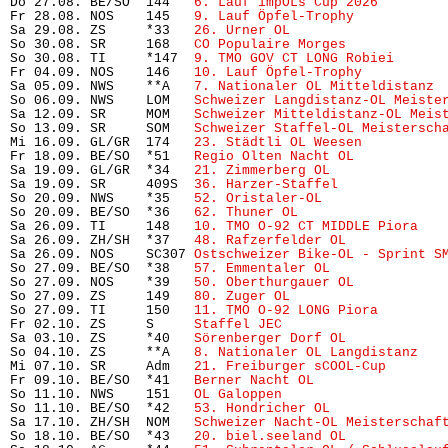
Do 27.08. BE/SO  144   
6. Lauf impOLs Cup 2026
        
Fr 28.08. NOS    145   
9. Lauf Öpfel-Trophy
           
Sa 29.08. ZS     *33   
26. Urner OL
                    
So 30.08. SR     168   
CO Populaire Morges
            
So 30.08. TI     *147  
9. TMO GOV CT LONG Robiei
      
Fr 04.09. NOS    146   
10. Lauf Öpfel-Trophy
          
Sa 05.09. NWS    **A   
7. Nationaler OL Mitteldistanz
 
So 06.09. NWS    LOM   
Schweizer Langdistanz-OL Meiste
Sa 12.09. SR     MOM   
Schweizer Mitteldistanz-OL Meis
So 13.09. SR     SOM   
Schweizer Staffel-OL Meistersch
Mi 16.09. GL/GR  174   
23. Städtli OL Weesen
          
Fr 18.09. BE/SO  *51   
Regio Olten Nacht OL
           
Sa 19.09. GL/GR  *34   
21. Zimmerberg OL
              
Sa 19.09. SR     409S  
36. Harzer-Staffel
             
So 20.09. NWS    *35   
52. Oristaler-OL
               
So 20.09. BE/SO  *36   
62. Thuner OL
                   
Sa 26.09. TI     148   
10. TMO O-92 CT MIDDLE Piora
   
Sa 26.09. ZH/SH  *37   
48. Rafzerfelder OL
            
Sa 26.09. NOS    SC307 
Ostschweizer Bike-OL - Sprint S
So 27.09. BE/SO  *38   
57. Emmentaler OL
              
So 27.09. NOS    *39   
50. Oberthurgauer OL
           
So 27.09. ZS     149   
80. Zuger OL
                   
So 27.09. TI     150   
11. TMO O-92 LONG Piora
        
Fr 02.10. ZS     S     
Staffel JEC
                     
Sa 03.10. ZS     *40   
Sörenberger Dorf OL
            
So 04.10. ZS     **A   
8. Nationaler OL Langdistanz
   
Mi 07.10. SR     Adm   
21. Freiburger sCOOL-Cup
       
Fr 09.10. BE/SO  *41   
Berner Nacht OL
                
So 11.10. NWS    151   
OL Galoppen
                     
So 11.10. BE/SO  *42   
53. Hondricher OL
              
Sa 17.10. ZH/SH  NOM   
Schweizer Nacht-OL Meisterschaf
So 18.10. BE/SO  *43   
20. biel.seeland OL
            