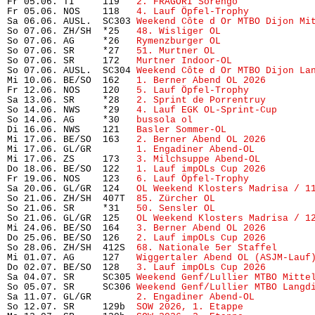
Fr 05.06. TI     119   
2. FRAGORI Sorengo
             
Fr 05.06. NOS    118   
4. Lauf Öpfel-Trophy 
          
Sa 06.06. AUSL.  SC303 
Weekend Côte d Or MTBO Dijon Mi
So 07.06. ZH/SH  *25   
48. Wisliger OL
                
So 07.06. AG     *26   
Rymenzburger OL
                
So 07.06. SR     *27   
51. Murtner OL
                 
So 07.06. SR     172   
Murtner Indoor-OL
              
So 07.06. AUSL.  SC304 
Weekend Côte d Or MTBO Dijon La
Mi 10.06. BE/SO  162   
1. Berner Abend OL 2026
        
Fr 12.06. NOS    120   
5. Lauf Öpfel-Trophy
           
Sa 13.06. SR     *28   
2. Sprint de Porrentruy
        
So 14.06. NWS    *29   
4. Lauf EGK OL-Sprint-Cup
      
So 14.06. AG     *30   
bussola ol
                     
Di 16.06. NWS    121   
Basler Sommer-OL
               
Mi 17.06. BE/SO  163   
2. Berner Abend OL 2026
        
Mi 17.06. GL/GR        
1. Engadiner Abend-OL
          
Mi 17.06. ZS     173   
3. Milchsuppe Abend-OL
         
Do 18.06. BE/SO  122   
1. Lauf impOLs Cup 2026
        
Fr 19.06. NOS    123   
6. Lauf Öpfel-Trophy
           
Sa 20.06. GL/GR  124   
OL Weekend Klosters Madrisa / 1
So 21.06. ZH/SH  407T  
85. Zürcher OL
                 
So 21.06. SR     *31   
50. Sensler OL
                 
So 21.06. GL/GR  125   
OL Weekend Klosters Madrisa / 1
Mi 24.06. BE/SO  164   
3. Berner Abend OL 2026
        
Do 25.06. BE/SO  126   
2. Lauf impOLs Cup 2026
        
So 28.06. ZH/SH  412S  
68. Nationale 5er Staffel
      
Mi 01.07. AG     127   
Wiggertaler Abend OL (ASJM-Lauf
Do 02.07. BE/SO  128   
3. Lauf impOLs Cup 2026
        
Sa 04.07. SR     SC305 
Weekend Genf/Lullier MTBO Mitte
So 05.07. SR     SC306 
Weekend Genf/Lullier MTBO Langd
Sa 11.07. GL/GR        
2. Engadiner Abend-OL
          
So 12.07. SR     129b  
SOW 2026, 1. Etappe
            