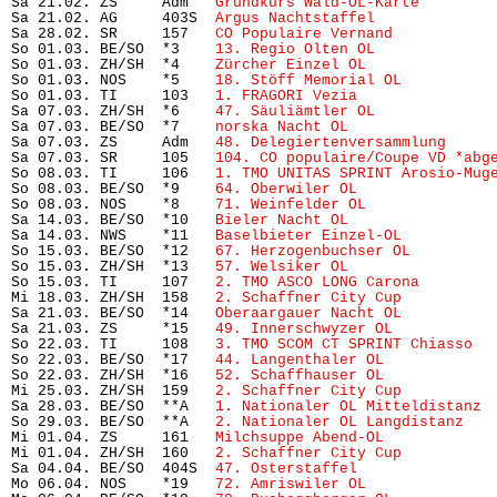
Sa 21.02. ZS     Adm   
Grundkurs Wald-OL-Karte 
       
Sa 21.02. AG     403S  
Argus Nachtstaffel
             
Sa 28.02. SR     157   
CO Populaire Vernand
           
So 01.03. BE/SO  *3    
13. Regio Olten OL
             
So 01.03. ZH/SH  *4    
Zürcher Einzel OL
              
So 01.03. NOS    *5    
18. Stöff Memorial OL
          
So 01.03. TI     103   
1. FRAGORI Vezia
               
Sa 07.03. ZH/SH  *6    
47. Säuliämtler OL
             
Sa 07.03. BE/SO  *7    
norska Nacht OL
                
Sa 07.03. ZS     Adm   
48. Delegiertenversammlung
     
Sa 07.03. SR     105   
104. CO populaire/Coupe VD *abg
So 08.03. TI     106   
1. TMO UNITAS SPRINT Arosio-Mug
So 08.03. BE/SO  *9    
64. Oberwiler OL
               
So 08.03. NOS    *8    
71. Weinfelder OL
              
Sa 14.03. BE/SO  *10   
Bieler Nacht OL
                
Sa 14.03. NWS    *11   
Baselbieter Einzel-OL
          
So 15.03. BE/SO  *12   
67. Herzogenbuchser OL
         
So 15.03. ZH/SH  *13   
57. Welsiker OL
                
So 15.03. TI     107   
2. TMO ASCO LONG Carona
        
Mi 18.03. ZH/SH  158   
2. Schaffner City Cup
          
Sa 21.03. BE/SO  *14   
Oberaargauer Nacht OL
          
Sa 21.03. ZS     *15   
49. Innerschwyzer OL
           
So 22.03. TI     108   
3. TMO SCOM CT SPRINT Chiasso
  
So 22.03. BE/SO  *17   
44. Langenthaler OL
            
So 22.03. ZH/SH  *16   
52. Schaffhauser OL
            
Mi 25.03. ZH/SH  159   
2. Schaffner City Cup
          
Sa 28.03. BE/SO  **A   
1. Nationaler OL Mitteldistanz
 
So 29.03. BE/SO  **A   
2. Nationaler OL Langdistanz
   
Mi 01.04. ZS     161   
Milchsuppe Abend-OL
            
Mi 01.04. ZH/SH  160   
2. Schaffner City Cup
          
Sa 04.04. BE/SO  404S  
47. Osterstaffel
               
Mo 06.04. NOS    *19   
72. Amriswiler OL
              