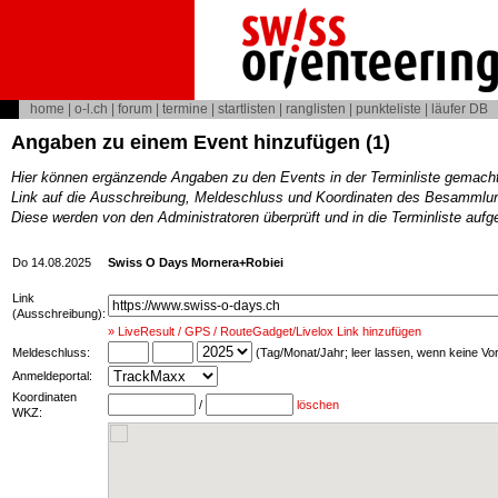
home
|
o-l.ch
|
forum
|
termine
|
startlisten
|
ranglisten
|
punkteliste
|
läufer DB
Angaben zu einem Event hinzufügen (1)
Hier können ergänzende Angaben zu den Events in der Terminliste gemach
Link auf die Ausschreibung, Meldeschluss und Koordinaten des Besammlun
Diese werden von den Administratoren überprüft und in die Terminliste au
Do 14.08.2025
Swiss O Days Mornera+Robiei
Link
(Ausschreibung):
» LiveResult / GPS / RouteGadget/Livelox Link hinzufügen
Meldeschluss:
(Tag/Monat/Jahr; leer lassen, wenn keine V
Anmeldeportal:
Koordinaten
/
löschen
WKZ: