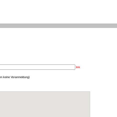
link
enn keine Voranmeldung)