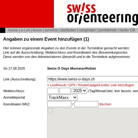
home
|
o-l.ch
|
forum
|
termine
|
startlisten
|
ranglisten
|
punkteliste
|
läufer DB
Angaben zu einem Event hinzufügen (1)
Hier können ergänzende Angaben zu den Events in der Terminliste gemacht werden:
Link auf die Ausschreibung, Meldeschluss und Koordinaten des Besammlungsortes.
Diese werden von den Administratoren überprüft und in die Terminliste aufgenommen.
So 17.08.2025
Swiss O Days Mornera+Robiei
Link (Ausschreibung):
» LiveResult / GPS / RouteGadget/Livelox Link hinzufügen
Meldeschluss:
(Tag/Monat/Jahr; leer lassen, w
Anmeldeportal:
Koordinaten WKZ:
/
löschen