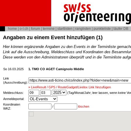
home
|
o-l.ch
|
forum
|
termine
|
startlisten
|
ranglisten
|
punkteliste
|
läufer DB
Angaben zu einem Event hinzufügen (1)
Hier können ergänzende Angaben zu den Events in der Terminliste gemach
Link auf die Ausschreibung, Meldeschluss und Koordinaten des Besammlun
Diese werden von den Administratoren überprüft und in die Terminliste au
So 16.03.2025
1. TMO CO AGET Camignolo Middle
Link
(Ausschreibung):
» LiveResult / GPS / RouteGadget/Livelox Link hinzufügen
Meldeschluss:
(Tag/Monat/Jahr; leer lassen, wenn keine V
Anmeldeportal:
Koordinaten
/
löschen
WKZ: