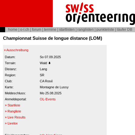
home
|
o-l.ch
|
forum
|
termine
|
startlisten
|
ranglisten
|
punkteliste
|
läufer DB
Championnat Suisse de longue distance (LOM)
» Ausschreibung
Datum:
So 07.09.2025
Terrain:
Wald 🌲
Distanz:
Lang
Region:
SR
Club:
CA Rosé
Karte:
Montagne de Lussy
Meldeschluss:
Mo 25.08.2025
Anmeldeportal:
OL-Events
» Startliste
» Rangliste
» Live Results
» Livelox