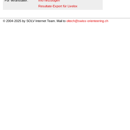
Für Veranstalter:
Info hinzufügen
Resultate-Export für Livelox
© 2004-2025 by SOLV Internet Team. Mail to
oltech@swiss-orienteering.ch