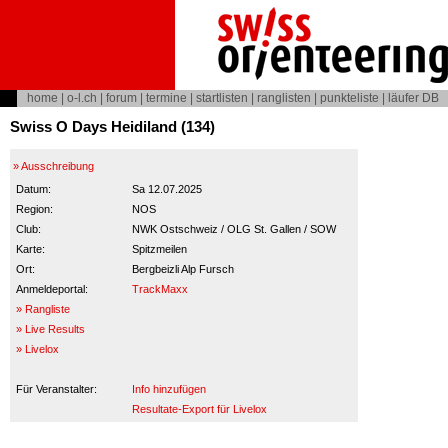
home
|
o-l.ch
|
forum
|
termine
|
startlisten
|
ranglisten
|
punkteliste
|
läufer DB
Swiss O Days Heidiland (134)
» Ausschreibung
Datum:
Sa 12.07.2025
Region:
NOS
Club:
NWK Ostschweiz / OLG St. Gallen / SOW
Karte:
Spitzmeilen
Ort:
Bergbeizli Alp Fursch
Anmeldeportal:
TrackMaxx
» Rangliste
» Live Results
» Livelox
Für Veranstalter:
Info hinzufügen
Resultate-Export für Livelox