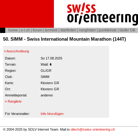
home
|
o-l.ch
|
forum
|
termine
|
startlisten
|
ranglisten
|
punkteliste
|
läufer DB
50. SIMM - Swiss International Mountain Marathon (144T)
» Ausschreibung
Datum:
So 17.08.2025
Terrain:
Wald 🌲
Region:
GL/GR
Club:
SIMM
Karte:
Klosters GR
Ort:
Klosters GR
Anmeldeportal:
anderes
» Rangliste
Für Veranstalter:
Info hinzufügen
© 2004-2025 by SOLV Internet Team. Mail to
oltech@swiss-orienteering.ch