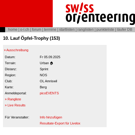
home
|
o-l.ch
|
forum
|
termine
|
startlisten
|
ranglisten
|
punkteliste
|
läufer DB
10. Lauf Öpfel-Trophy (153)
» Ausschreibung
Datum:
Fr 05.09.2025
Terrain:
Urban 🏠
Distanz:
Sprint
Region:
NOS
Club:
OL Amriswil
Karte:
Berg
Anmeldeportal:
picoEVENTS
» Rangliste
» Live Results
Für Veranstalter:
Info hinzufügen
Resultate-Export für Livelox