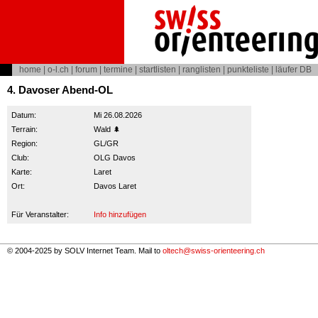
home
|
o-l.ch
|
forum
|
termine
|
startlisten
|
ranglisten
|
punkteliste
|
läufer DB
4. Davoser Abend-OL
Datum:
Mi 26.08.2026
Terrain:
Wald 🌲
Region:
GL/GR
Club:
OLG Davos
Karte:
Laret
Ort:
Davos Laret
Für Veranstalter:
Info hinzufügen
© 2004-2025 by SOLV Internet Team. Mail to
oltech@swiss-orienteering.ch