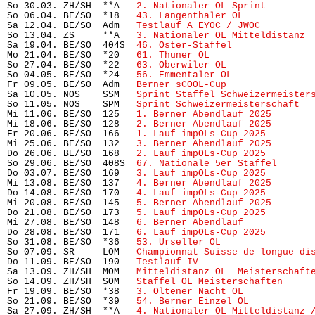
So 30.03. ZH/SH  **A   
2. Nationaler OL Sprint
        
So 06.04. BE/SO  *18   
43. Langenthaler OL
            
Sa 12.04. BE/SO  Adm   
Testlauf A EYOC / JWOC
         
So 13.04. ZS     **A   
3. Nationaler OL Mitteldistanz
 
Sa 19.04. BE/SO  404S  
46. Oster-Staffel
              
Mo 21.04. BE/SO  *20   
61. Thuner OL
                  
So 27.04. BE/SO  *22   
63. Oberwiler OL
               
So 04.05. BE/SO  *24   
56. Emmentaler OL
              
Fr 09.05. BE/SO  Adm   
Berner sCOOL-Cup
               
Sa 10.05. NOS    SSM   
Sprint Staffel Schweizermeister
So 11.05. NOS    SPM   
Sprint Schweizermeisterschaft
  
Mi 11.06. BE/SO  125   
1. Berner Abendlauf 2025
       
Mi 18.06. BE/SO  128   
2. Berner Abendlauf 2025
       
Fr 20.06. BE/SO  166   
1. Lauf impOLs-Cup 2025
        
Mi 25.06. BE/SO  132   
3. Berner Abendlauf 2025
       
Do 26.06. BE/SO  168   
2. Lauf impOLs-Cup 2025
        
So 29.06. BE/SO  408S  
67. Nationale 5er Staffel
      
Do 03.07. BE/SO  169   
3. Lauf impOLs-Cup 2025
        
Mi 13.08. BE/SO  137   
4. Berner Abendlauf 2025
       
Do 14.08. BE/SO  170   
4. Lauf impOLs-Cup 2025
        
Mi 20.08. BE/SO  145   
5. Berner Abendlauf 2025
       
Do 21.08. BE/SO  173   
5. Lauf impOLs-Cup 2025
        
Mi 27.08. BE/SO  148   
6. Berner Abendlauf
            
Do 28.08. BE/SO  171   
6. Lauf impOLs-Cup 2025
        
So 31.08. BE/SO  *36   
53. Urseller OL
                
So 07.09. SR     LOM   
Championnat Suisse de longue di
Do 11.09. BE/SO  190   
Testlauf IV
                    
Sa 13.09. ZH/SH  MOM   
Mitteldistanz OL  Meisterschaft
So 14.09. ZH/SH  SOM   
Staffel OL Meisterschaften
     
Fr 19.09. BE/SO  *38   
3. Oltener Nacht OL
            
So 21.09. BE/SO  *39   
54. Berner Einzel OL
           
Sa 27.09. ZH/SH  **A   
4. Nationaler OL Mitteldistanz 