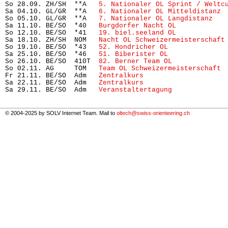
So 28.09. ZH/SH  **A   
5. Nationaler OL Sprint / Weltc
Sa 04.10. GL/GR  **A   
6. Nationaler OL Mitteldistanz
 
So 05.10. GL/GR  **A   
7. Nationaler OL Langdistanz
   
Sa 11.10. BE/SO  *40   
Burgdorfer Nacht OL
            
So 12.10. BE/SO  *41   
19. biel.seeland OL
            
Sa 18.10. ZH/SH  NOM   
Nacht OL Schweizermeisterschaft
So 19.10. BE/SO  *43   
52. Hondricher OL
              
Sa 25.10. BE/SO  *46   
51. Biberister OL
              
So 26.10. BE/SO  410T  
82. Berner Team OL
             
So 02.11. AG     TOM   
Team OL Schweizermeisterschaft
 
Fr 21.11. BE/SO  Adm   
Zentralkurs
                    
Sa 22.11. BE/SO  Adm   
Zentralkurs
                    
Sa 29.11. BE/SO  Adm   
Veranstaltertagung
             
© 2004-2025 by SOLV Internet Team. Mail to
oltech@swiss-orienteering.ch