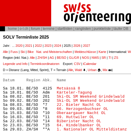
home
|
o-l.ch
|
forum
|
termine
|
startlisten
|
ranglisten
|
punkteliste
|
läufer DB
SOLV Terminliste 2025
Jahr: ...
2020
|
2021
|
2022
|
2023
|
2024
| 2025 |
2026
|
2027
Alle
|
Fuss
|
Ski
|
Bike
Nat. und Meisterschaften
|
Meldeschlüsse
|
Karte
| International:
Wo
Region (inkl. Nat.):
Alle
|
ZH/SH
|
AG
|
BE/SO
|
GL/GR
|
NOS
|
NWS
|
SR
|
TI
|
ZS
Legende und Info
|
Terminkoordinatoren
Export:
CSV
|
iCalendar
D = Distanz (Lang, Mittel, Sprint), T = Terrain (
Alle
,
Wald
🌲,
Urban
🏠,
Mix
🏡)
Datum     Region Abk.  Name                           
Sa 18.01. BE/SO  412S  
Metsässä 8
                     
Sa 18.01. BE/SO  Adm   
Kärteler-Tagung
                
Sa 08.02. BE/SO  201   
Ski-OL SM Weekend Grindelwald
  
So 09.02. BE/SO  202   
Ski-OL SM Weekend Grindelwald
  
Sa 08.03. BE/SO  *7    
22. Bieler Nacht OL
            
So 09.03. BE/SO  *8    
66. Herzogenbuchser OL
         
Sa 15.03. BE/SO  *10   
Oberaargauer Nacht OL
          
So 16.03. BE/SO  *11   
69. Huttwiler OL
               
Sa 22.03. BE/SO  *14   
Biberister Nacht OL
            
So 23.03. BE/SO  *15   
64. Hindelbanker OL
            
Sa 29.03. ZH/SH  **A   
1. Nationaler OL Mitteldistanz
 