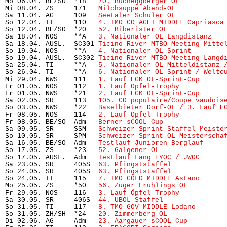
Mo 06.04. BE/SO  *18   
70. Bucheggberger OL
           
Mi 08.04. ZS     171   
Milchsuppe Abend-OL
            
Sa 11.04. AG     109   
Seetaler Schüler OL
            
So 12.04. TI     110   
4. TMO CO AGET MIDDLE Capriasca
So 12.04. BE/SO  *20   
52. Biberister OL
              
Sa 18.04. NOS    **A   
3. Nationaler OL Langdistanz
   
Sa 18.04. AUSL.  SC301 
Ticino River MTBO Meeting Mitte
So 19.04. NOS    **A   
4. Nationaler OL Sprint
        
So 19.04. AUSL.  SC302 
Ticino River MTBO Meeting Langd
Sa 25.04. TI     **A   
5. Nationaler OL Mitteldistanz 
So 26.04. TI     **A   
6. Nationaler OL Sprint / Weltc
Mi 29.04. NWS    111   
1. Lauf EGK OL-Sprint-Cup
      
Fr 01.05. NOS    112   
1. Lauf Öpfel-Trophy
           
Fr 01.05. NWS    *21   
2. Lauf EGK OL-Sprint-Cup
      
Sa 02.05. SR     113   
105. CO populaire/Coupe vaudois
So 03.05. NWS    *22   
Baselbieter Dorf-OL / 3. Lauf E
Fr 08.05. NOS    114   
2. Lauf Öpfel-Trophy
           
Fr 08.05. BE/SO  Adm   
Berner sCOOL-Cup
               
Sa 09.05. SR     SSM   
Schweizer Sprint-Staffel-Meiste
So 10.05. SR     SPM   
Schweizer Sprint-OL Meisterscha
Sa 16.05. BE/SO  Adm   
Testlauf Junioren Berglauf
     
So 17.05. ZS     *23   
52. Galgener OL
                 
So 17.05. AUSL.  Adm   
Testlauf Lang EYOC / JWOC
      
Sa 23.05. SR     405S  
63. Pfingststaffel
             
So 24.05. SR     405S  
63. Pfingststaffel
             
So 24.05. TI     115   
7. TMO GOLD MIDDLE Astano
      
Mo 25.05. ZS     *50   
56. Zuger Frühlings OL
         
Fr 29.05. NOS    116   
3. Lauf Öpfel-Trophy
           
Sa 30.05. SR     406S  
44. UBOL-Staffel
               
So 31.05. TI     117   
8. TMO GOV MIDDLE Lodano
       
So 31.05. ZH/SH  *24   
20. Zimmerberg OL
              
Di 02.06. AG     Adm   
23. Aargauer sCOOL-Cup
         