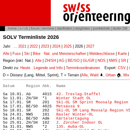
home
|
o-l.ch
|
forum
|
termine
|
startlisten
|
ranglisten
|
punkteliste
|
läufer DB
SOLV Terminliste 2026
Jahr: ...
2021
|
2022
|
2023
|
2024
|
2025
| 2026 |
2027
Alle
|
Fuss
|
Ski
|
Bike
Nat. und Meisterschaften
|
Meldeschlüsse
|
Karte
|
Region (inkl. Nat.):
Alle
|
ZH/SH
|
AG
|
BE/SO
|
GL/GR
|
NOS
|
NWS
|
SR
|
Direkt zu:
Heute
Legende und Info
|
Terminkoordinatoren
Export:
CSV
|
D = Distanz (Lang, Mittel, Sprint), T = Terrain (
Alle
,
Wald
🌲,
Urban
🏠,
Mix
Datum     Region Abk.  Name                           
Sa 10.01. AG     401S  
42. Treslag-Staffel
            
So 11.01. ZH/SH  *1    
Winter Stadt OL
                
Sa 17.01. SR     201   
Ski-OL SM Sprint Moosalp Region
Sa 17.01. BE/SO  402S  
Metsässä 9
                     
So 18.01. SR     202   
Ski-OL SM Lang Moosalp Region V
Sa 24.01. NWS    101   
Basler Winter-OL
               
Sa 24.01. BE/SO  Adm   
Kärtelertagung
                 
So 25.01. ZH/SH  102   
2. Zürcher Indoor OL
           
Sa 31.01. NWS    *2    
135. muba-OL
                   