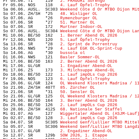
Fr 05.06. TI     119   
2. FRAGORI Sorengo
             
Fr 05.06. NOS    118   
4. Lauf Öpfel-Trophy 
          
Sa 06.06. AUSL.  SC303 
Weekend Côte d Or MTBO Dijon Mi
So 07.06. ZH/SH  *25   
48. Wisliger OL
                
So 07.06. AG     *26   
Rymenzburger OL
                
So 07.06. SR     *27   
51. Murtner OL
                 
So 07.06. SR     172   
Murtner Indoor-OL
              
So 07.06. AUSL.  SC304 
Weekend Côte d Or MTBO Dijon La
Mi 10.06. BE/SO  162   
1. Berner Abend OL 2026
        
Fr 12.06. NOS    120   
5. Lauf Öpfel-Trophy
           
Sa 13.06. SR     *28   
2. Sprint de Porrentruy
        
So 14.06. NWS    *29   
4. Lauf EGK OL-Sprint-Cup
      
So 14.06. AG     *30   
bussola ol
                     
Di 16.06. NWS    121   
Basler Sommer-OL
               
Mi 17.06. BE/SO  163   
2. Berner Abend OL 2026
        
Mi 17.06. GL/GR        
1. Engadiner Abend-OL
          
Mi 17.06. ZS     173   
3. Milchsuppe Abend-OL
         
Do 18.06. BE/SO  122   
1. Lauf impOLs Cup 2026
        
Fr 19.06. NOS    123   
6. Lauf Öpfel-Trophy
           
Sa 20.06. GL/GR  124   
OL Weekend Klosters Madrisa / 1
So 21.06. ZH/SH  407T  
85. Zürcher OL
                 
So 21.06. SR     *31   
50. Sensler OL
                 
So 21.06. GL/GR  125   
OL Weekend Klosters Madrisa / 1
Mi 24.06. BE/SO  164   
3. Berner Abend OL 2026
        
Do 25.06. BE/SO  126   
2. Lauf impOLs Cup 2026
        
So 28.06. ZH/SH  412S  
68. Nationale 5er Staffel
      
Mi 01.07. AG     127   
Wiggertaler Abend OL (ASJM-Lauf
Do 02.07. BE/SO  128   
3. Lauf impOLs Cup 2026
        
Sa 04.07. SR     SC305 
Weekend Genf/Lullier MTBO Mitte
So 05.07. SR     SC306 
Weekend Genf/Lullier MTBO Langd
Sa 11.07. GL/GR        
2. Engadiner Abend-OL
          
So 12.07. SR     129b  
SOW 2026, 1. Etappe
            