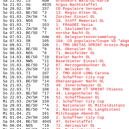
Sa 21.02. ZS     Adm   
Grundkurs Wald-OL-Karte 
       
Sa 21.02. AG     403S  
Argus Nachtstaffel
             
Sa 28.02. SR     157   
CO Populaire Vernand
           
So 01.03. BE/SO  *3    
13. Regio Olten OL
             
So 01.03. ZH/SH  *4    
Zürcher Einzel OL
              
So 01.03. NOS    *5    
18. Stöff Memorial OL
          
So 01.03. TI     103   
1. FRAGORI Vezia
               
Sa 07.03. ZH/SH  *6    
47. Säuliämtler OL
             
Sa 07.03. BE/SO  *7    
norska Nacht OL
                
Sa 07.03. ZS     Adm   
48. Delegiertenversammlung
     
Sa 07.03. SR     105   
104. CO populaire/Coupe VD *abg
So 08.03. TI     106   
1. TMO UNITAS SPRINT Arosio-Mug
So 08.03. BE/SO  *9    
64. Oberwiler OL
               
So 08.03. NOS    *8    
71. Weinfelder OL
              
Sa 14.03. BE/SO  *10   
Bieler Nacht OL
                
Sa 14.03. NWS    *11   
Baselbieter Einzel-OL
          
So 15.03. BE/SO  *12   
67. Herzogenbuchser OL
         
So 15.03. ZH/SH  *13   
57. Welsiker OL
                
So 15.03. TI     107   
2. TMO ASCO LONG Carona
        
Mi 18.03. ZH/SH  158   
2. Schaffner City Cup
          
Sa 21.03. BE/SO  *14   
Oberaargauer Nacht OL
          
Sa 21.03. ZS     *15   
49. Innerschwyzer OL
           
So 22.03. TI     108   
3. TMO SCOM CT SPRINT Chiasso
  
So 22.03. BE/SO  *17   
44. Langenthaler OL
            
So 22.03. ZH/SH  *16   
52. Schaffhauser OL
            
Mi 25.03. ZH/SH  159   
2. Schaffner City Cup
          
Sa 28.03. BE/SO  **A   
1. Nationaler OL Mitteldistanz
 
So 29.03. BE/SO  **A   
2. Nationaler OL Langdistanz
   
Mi 01.04. ZS     161   
Milchsuppe Abend-OL
            
Mi 01.04. ZH/SH  160   
2. Schaffner City Cup
          
Sa 04.04. BE/SO  404S  
47. Osterstaffel
               
Mo 06.04. NOS    *19   
72. Amriswiler OL
              