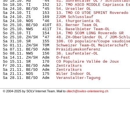
So 18.10. AG     *44   
51. Suhrentaler OL / Schlusslau
So 18.10. TI     152   
12. TMO ASCO MIDDLE Capriasca E
Sa 24.10. BE/SO  *45   
54. Urseller OL
                
Sa 24.10. TI     153   
13. TMO CO UTOE SPRINT Roveredo
Sa 24.10. ZS     169   
ZJOM Schlusslauf
               
Sa 24.10. NOS    *46   
14. thurgorienta OL
            
So 25.10. BE/SO  410T  
83. Berner Team OL
             
So 25.10. NWS    411T  
74. Baselbieter Team-OL  
      
So 25.10. TI     154   
14. TMO SCOM LONG Roveredo GR
  
So 25.10. ZH/SH  *47   
48. ZH-Oberländer OL / JOM-Schl
Sa 31.10. SR     155   
106. CO populaire/Coupe vaudois
So 01.11. ZH/SH  TOM   
Schweizer Team-OL Meisterschaft
Sa 07.11. BE/SO  Adm   
Präsidiumskonferenz
            
So 08.11. NWS    156   
36. Laufentaler-OL
             
Sa 14.11. ZH/SH  Adm   
O-Fest
                         
So 15.11. SR     170   
CO Populaire Vallée de Joux
    
Fr 20.11. BE/SO  Adm   
Zentralkurs
                    
Sa 21.11. BE/SO  Adm   
Zentralkurs
                    
Sa 21.11. NOS    175   
Wiler Indoor OL
                
Sa 28.11. BE/SO  Adm   
Veranstalter-Tagung
            
© 2004-2025 by SOLV Internet Team. Mail to
oltech@swiss-orienteering.ch