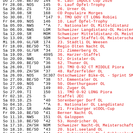
Do 27.08. BE/SO  144   
6. Lauf impOLs Cup 2026
        
Fr 28.08. NOS    145   
9. Lauf Öpfel-Trophy
           
Sa 29.08. ZS     *33   
26. Urner OL
                    
So 30.08. SR     168   
CO Populaire Morges
            
So 30.08. TI     *147  
9. TMO GOV CT LONG Robiei
      
Fr 04.09. NOS    146   
10. Lauf Öpfel-Trophy
          
Sa 05.09. NWS    **A   
7. Nationaler OL Mitteldistanz
 
So 06.09. NWS    LOM   
Schweizer Langdistanz-OL Meiste
Sa 12.09. SR     MOM   
Schweizer Mitteldistanz-OL Meis
So 13.09. SR     SOM   
Schweizer Staffel-OL Meistersch
Mi 16.09. GL/GR  174   
23. Städtli OL Weesen
          
Fr 18.09. BE/SO  *51   
Regio Olten Nacht OL
           
Sa 19.09. GL/GR  *34   
21. Zimmerberg OL
              
Sa 19.09. SR     409S  
36. Harzer-Staffel
             
So 20.09. NWS    *35   
52. Oristaler-OL
               
So 20.09. BE/SO  *36   
62. Thuner OL
                   
Sa 26.09. TI     148   
10. TMO O-92 CT MIDDLE Piora
   
Sa 26.09. ZH/SH  *37   
48. Rafzerfelder OL
            
Sa 26.09. NOS    SC307 
Ostschweizer Bike-OL - Sprint S
So 27.09. BE/SO  *38   
57. Emmentaler OL
              
So 27.09. NOS    *39   
50. Oberthurgauer OL
           
So 27.09. ZS     149   
80. Zuger OL
                   
So 27.09. TI     150   
11. TMO O-92 LONG Piora
        
Fr 02.10. ZS     S     
Staffel JEC
                     
Sa 03.10. ZS     *40   
Sörenberger Dorf OL
            
So 04.10. ZS     **A   
8. Nationaler OL Langdistanz
   
Mi 07.10. SR     Adm   
21. Freiburger sCOOL-Cup
       
Fr 09.10. BE/SO  *41   
Berner Nacht OL
                
So 11.10. NWS    151   
OL Galoppen
                     
So 11.10. BE/SO  *42   
53. Hondricher OL
              
Sa 17.10. ZH/SH  NOM   
Schweizer Nacht-OL Meisterschaf
So 18.10. BE/SO  *43   
20. biel.seeland OL
            