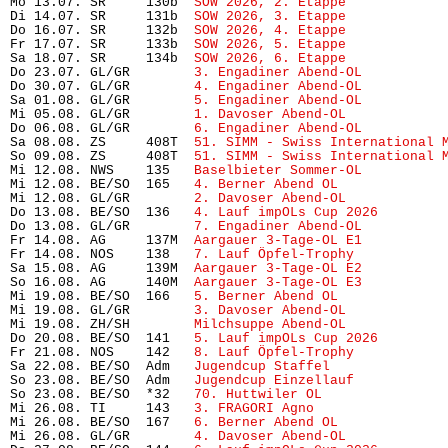
Mo 13.07. SR     130b  
SOW 2026, 2. Etappe
            
Di 14.07. SR     131b  
SOW 2026, 3. Etappe
            
Do 16.07. SR     132b  
SOW 2026, 4. Etappe
            
Fr 17.07. SR     133b  
SOW 2026, 5. Etappe
            
Sa 18.07. SR     134b  
SOW 2026, 6. Etappe
            
Do 23.07. GL/GR        
3. Engadiner Abend-OL
          
Do 30.07. GL/GR        
4. Engadiner Abend-OL
          
Sa 01.08. GL/GR        
5. Engadiner Abend-OL
          
Mi 05.08. GL/GR        
1. Davoser Abend-OL
            
Do 06.08. GL/GR        
6. Engadiner Abend-OL
          
Sa 08.08. ZS     408T  
51. SIMM - Swiss International 
So 09.08. ZS     408T  
51. SIMM - Swiss International 
Mi 12.08. NWS    135   
Baselbieter Sommer-OL
          
Mi 12.08. BE/SO  165   
4. Berner Abend OL
             
Mi 12.08. GL/GR        
2. Davoser Abend-OL
            
Do 13.08. BE/SO  136   
4. Lauf impOLs Cup 2026
        
Do 13.08. GL/GR        
7. Engadiner Abend-OL
          
Fr 14.08. AG     137M  
Aargauer 3-Tage-OL E1
          
Fr 14.08. NOS    138   
7. Lauf Öpfel-Trophy
           
Sa 15.08. AG     139M  
Aargauer 3-Tage-OL E2
          
So 16.08. AG     140M  
Aargauer 3-Tage-OL E3
          
Mi 19.08. BE/SO  166   
5. Berner Abend OL
             
Mi 19.08. GL/GR        
3. Davoser Abend-OL
            
Mi 19.08. ZH/SH        
Milchsuppe Abend-OL
            
Do 20.08. BE/SO  141   
5. Lauf impOLs Cup 2026
        
Fr 21.08. NOS    142   
8. Lauf Öpfel-Trophy 
          
Sa 22.08. BE/SO  Adm   
Jugendcup Staffel
              
So 23.08. BE/SO  Adm   
Jugendcup Einzellauf
           
So 23.08. BE/SO  *32   
70. Huttwiler OL
               
Mi 26.08. TI     143   
3. FRAGORI Agno
                
Mi 26.08. BE/SO  167   
6. Berner Abend OL
             
Mi 26.08. GL/GR        
4. Davoser Abend-OL
            