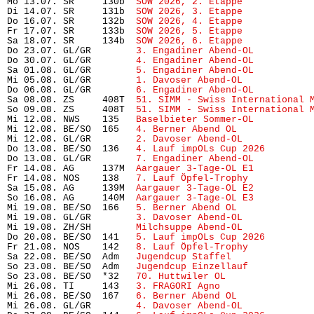
Mo 13.07. SR     130b  
SOW 2026, 2. Etappe
            
Di 14.07. SR     131b  
SOW 2026, 3. Etappe
            
Do 16.07. SR     132b  
SOW 2026, 4. Etappe
            
Fr 17.07. SR     133b  
SOW 2026, 5. Etappe
            
Sa 18.07. SR     134b  
SOW 2026, 6. Etappe
            
Do 23.07. GL/GR        
3. Engadiner Abend-OL
          
Do 30.07. GL/GR        
4. Engadiner Abend-OL
          
Sa 01.08. GL/GR        
5. Engadiner Abend-OL
          
Mi 05.08. GL/GR        
1. Davoser Abend-OL
            
Do 06.08. GL/GR        
6. Engadiner Abend-OL
          
Sa 08.08. ZS     408T  
51. SIMM - Swiss International 
So 09.08. ZS     408T  
51. SIMM - Swiss International 
Mi 12.08. NWS    135   
Baselbieter Sommer-OL
          
Mi 12.08. BE/SO  165   
4. Berner Abend OL
             
Mi 12.08. GL/GR        
2. Davoser Abend-OL
            
Do 13.08. BE/SO  136   
4. Lauf impOLs Cup 2026
        
Do 13.08. GL/GR        
7. Engadiner Abend-OL
          
Fr 14.08. AG     137M  
Aargauer 3-Tage-OL E1
          
Fr 14.08. NOS    138   
7. Lauf Öpfel-Trophy
           
Sa 15.08. AG     139M  
Aargauer 3-Tage-OL E2
          
So 16.08. AG     140M  
Aargauer 3-Tage-OL E3
          
Mi 19.08. BE/SO  166   
5. Berner Abend OL
             
Mi 19.08. GL/GR        
3. Davoser Abend-OL
            
Mi 19.08. ZH/SH        
Milchsuppe Abend-OL
            
Do 20.08. BE/SO  141   
5. Lauf impOLs Cup 2026
        
Fr 21.08. NOS    142   
8. Lauf Öpfel-Trophy 
          
Sa 22.08. BE/SO  Adm   
Jugendcup Staffel
              
So 23.08. BE/SO  Adm   
Jugendcup Einzellauf
           
So 23.08. BE/SO  *32   
70. Huttwiler OL
               
Mi 26.08. TI     143   
3. FRAGORI Agno
                
Mi 26.08. BE/SO  167   
6. Berner Abend OL
             
Mi 26.08. GL/GR        
4. Davoser Abend-OL
            