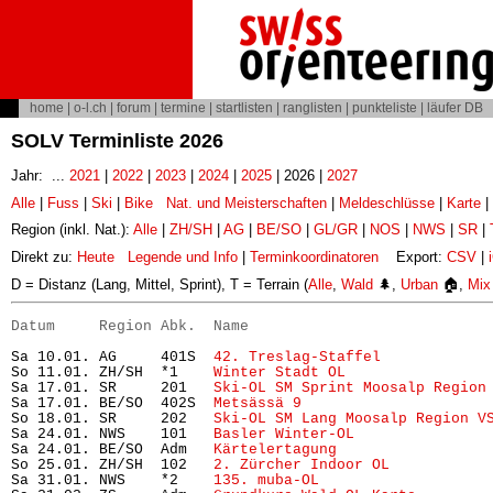
home
|
o-l.ch
|
forum
|
termine
|
startlisten
|
ranglisten
|
punkteliste
|
läufer DB
SOLV Terminliste 2026
Jahr: ...
2021
|
2022
|
2023
|
2024
|
2025
| 2026 |
2027
Alle
|
Fuss
|
Ski
|
Bike
Nat. und Meisterschaften
|
Meldeschlüsse
|
Karte
|
Region (inkl. Nat.):
Alle
|
ZH/SH
|
AG
|
BE/SO
|
GL/GR
|
NOS
|
NWS
|
SR
|
Direkt zu:
Heute
Legende und Info
|
Terminkoordinatoren
Export:
CSV
|
D = Distanz (Lang, Mittel, Sprint), T = Terrain (
Alle
,
Wald
🌲,
Urban
🏠,
Mix
Datum     Region Abk.  Name                           
Sa 10.01. AG     401S  
42. Treslag-Staffel
            
So 11.01. ZH/SH  *1    
Winter Stadt OL
                
Sa 17.01. SR     201   
Ski-OL SM Sprint Moosalp Region
Sa 17.01. BE/SO  402S  
Metsässä 9
                     
So 18.01. SR     202   
Ski-OL SM Lang Moosalp Region V
Sa 24.01. NWS    101   
Basler Winter-OL
               
Sa 24.01. BE/SO  Adm   
Kärtelertagung
                 
So 25.01. ZH/SH  102   
2. Zürcher Indoor OL
           
Sa 31.01. NWS    *2    
135. muba-OL
                   