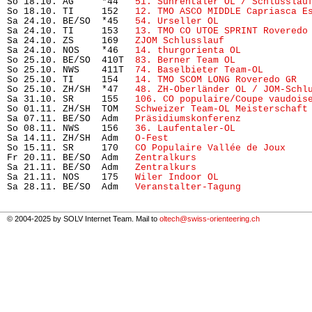
So 18.10. AG     *44   
51. Suhrentaler OL / Schlusslau
So 18.10. TI     152   
12. TMO ASCO MIDDLE Capriasca E
Sa 24.10. BE/SO  *45   
54. Urseller OL
                
Sa 24.10. TI     153   
13. TMO CO UTOE SPRINT Roveredo
Sa 24.10. ZS     169   
ZJOM Schlusslauf
               
Sa 24.10. NOS    *46   
14. thurgorienta OL
            
So 25.10. BE/SO  410T  
83. Berner Team OL
             
So 25.10. NWS    411T  
74. Baselbieter Team-OL  
      
So 25.10. TI     154   
14. TMO SCOM LONG Roveredo GR
  
So 25.10. ZH/SH  *47   
48. ZH-Oberländer OL / JOM-Schl
Sa 31.10. SR     155   
106. CO populaire/Coupe vaudois
So 01.11. ZH/SH  TOM   
Schweizer Team-OL Meisterschaft
Sa 07.11. BE/SO  Adm   
Präsidiumskonferenz
            
So 08.11. NWS    156   
36. Laufentaler-OL
             
Sa 14.11. ZH/SH  Adm   
O-Fest
                         
So 15.11. SR     170   
CO Populaire Vallée de Joux
    
Fr 20.11. BE/SO  Adm   
Zentralkurs
                    
Sa 21.11. BE/SO  Adm   
Zentralkurs
                    
Sa 21.11. NOS    175   
Wiler Indoor OL
                
Sa 28.11. BE/SO  Adm   
Veranstalter-Tagung
            
© 2004-2025 by SOLV Internet Team. Mail to
oltech@swiss-orienteering.ch