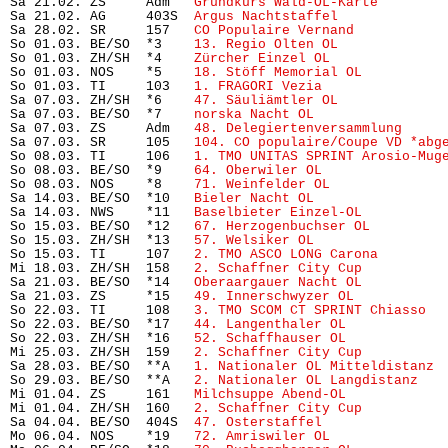
Sa 21.02. ZS     Adm   
Grundkurs Wald-OL-Karte 
       
Sa 21.02. AG     403S  
Argus Nachtstaffel
             
Sa 28.02. SR     157   
CO Populaire Vernand
           
So 01.03. BE/SO  *3    
13. Regio Olten OL
             
So 01.03. ZH/SH  *4    
Zürcher Einzel OL
              
So 01.03. NOS    *5    
18. Stöff Memorial OL
          
So 01.03. TI     103   
1. FRAGORI Vezia
               
Sa 07.03. ZH/SH  *6    
47. Säuliämtler OL
             
Sa 07.03. BE/SO  *7    
norska Nacht OL
                
Sa 07.03. ZS     Adm   
48. Delegiertenversammlung
     
Sa 07.03. SR     105   
104. CO populaire/Coupe VD *abg
So 08.03. TI     106   
1. TMO UNITAS SPRINT Arosio-Mug
So 08.03. BE/SO  *9    
64. Oberwiler OL
               
So 08.03. NOS    *8    
71. Weinfelder OL
              
Sa 14.03. BE/SO  *10   
Bieler Nacht OL
                
Sa 14.03. NWS    *11   
Baselbieter Einzel-OL
          
So 15.03. BE/SO  *12   
67. Herzogenbuchser OL
         
So 15.03. ZH/SH  *13   
57. Welsiker OL
                
So 15.03. TI     107   
2. TMO ASCO LONG Carona
        
Mi 18.03. ZH/SH  158   
2. Schaffner City Cup
          
Sa 21.03. BE/SO  *14   
Oberaargauer Nacht OL
          
Sa 21.03. ZS     *15   
49. Innerschwyzer OL
           
So 22.03. TI     108   
3. TMO SCOM CT SPRINT Chiasso
  
So 22.03. BE/SO  *17   
44. Langenthaler OL
            
So 22.03. ZH/SH  *16   
52. Schaffhauser OL
            
Mi 25.03. ZH/SH  159   
2. Schaffner City Cup
          
Sa 28.03. BE/SO  **A   
1. Nationaler OL Mitteldistanz
 
So 29.03. BE/SO  **A   
2. Nationaler OL Langdistanz
   
Mi 01.04. ZS     161   
Milchsuppe Abend-OL
            
Mi 01.04. ZH/SH  160   
2. Schaffner City Cup
          
Sa 04.04. BE/SO  404S  
47. Osterstaffel
               
Mo 06.04. NOS    *19   
72. Amriswiler OL
              