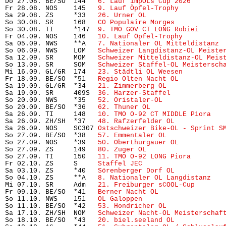
Do 27.08. BE/SO  144   
6. Lauf impOLs Cup 2026
        
Fr 28.08. NOS    145   
9. Lauf Öpfel-Trophy
           
Sa 29.08. ZS     *33   
26. Urner OL
                    
So 30.08. SR     168   
CO Populaire Morges
            
So 30.08. TI     *147  
9. TMO GOV CT LONG Robiei
      
Fr 04.09. NOS    146   
10. Lauf Öpfel-Trophy
          
Sa 05.09. NWS    **A   
7. Nationaler OL Mitteldistanz
 
So 06.09. NWS    LOM   
Schweizer Langdistanz-OL Meiste
Sa 12.09. SR     MOM   
Schweizer Mitteldistanz-OL Meis
So 13.09. SR     SOM   
Schweizer Staffel-OL Meistersch
Mi 16.09. GL/GR  174   
23. Städtli OL Weesen
          
Fr 18.09. BE/SO  *51   
Regio Olten Nacht OL
           
Sa 19.09. GL/GR  *34   
21. Zimmerberg OL
              
Sa 19.09. SR     409S  
36. Harzer-Staffel
             
So 20.09. NWS    *35   
52. Oristaler-OL
               
So 20.09. BE/SO  *36   
62. Thuner OL
                   
Sa 26.09. TI     148   
10. TMO O-92 CT MIDDLE Piora
   
Sa 26.09. ZH/SH  *37   
48. Rafzerfelder OL
            
Sa 26.09. NOS    SC307 
Ostschweizer Bike-OL - Sprint S
So 27.09. BE/SO  *38   
57. Emmentaler OL
              
So 27.09. NOS    *39   
50. Oberthurgauer OL
           
So 27.09. ZS     149   
80. Zuger OL
                   
So 27.09. TI     150   
11. TMO O-92 LONG Piora
        
Fr 02.10. ZS     S     
Staffel JEC
                     
Sa 03.10. ZS     *40   
Sörenberger Dorf OL
            
So 04.10. ZS     **A   
8. Nationaler OL Langdistanz
   
Mi 07.10. SR     Adm   
21. Freiburger sCOOL-Cup
       
Fr 09.10. BE/SO  *41   
Berner Nacht OL
                
So 11.10. NWS    151   
OL Galoppen
                     
So 11.10. BE/SO  *42   
53. Hondricher OL
              
Sa 17.10. ZH/SH  NOM   
Schweizer Nacht-OL Meisterschaf
So 18.10. BE/SO  *43   
20. biel.seeland OL
            