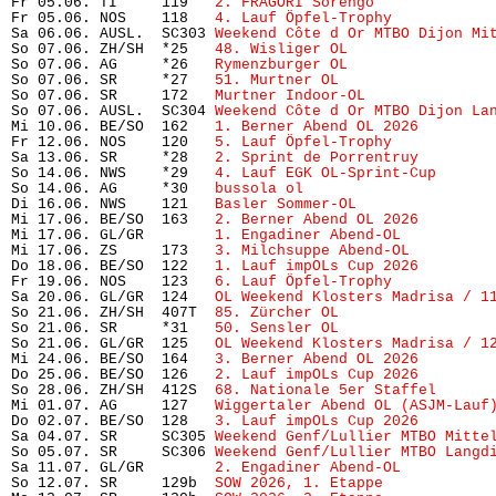
Fr 05.06. TI     119   
2. FRAGORI Sorengo
             
Fr 05.06. NOS    118   
4. Lauf Öpfel-Trophy 
          
Sa 06.06. AUSL.  SC303 
Weekend Côte d Or MTBO Dijon Mi
So 07.06. ZH/SH  *25   
48. Wisliger OL
                
So 07.06. AG     *26   
Rymenzburger OL
                
So 07.06. SR     *27   
51. Murtner OL
                 
So 07.06. SR     172   
Murtner Indoor-OL
              
So 07.06. AUSL.  SC304 
Weekend Côte d Or MTBO Dijon La
Mi 10.06. BE/SO  162   
1. Berner Abend OL 2026
        
Fr 12.06. NOS    120   
5. Lauf Öpfel-Trophy
           
Sa 13.06. SR     *28   
2. Sprint de Porrentruy
        
So 14.06. NWS    *29   
4. Lauf EGK OL-Sprint-Cup
      
So 14.06. AG     *30   
bussola ol
                     
Di 16.06. NWS    121   
Basler Sommer-OL
               
Mi 17.06. BE/SO  163   
2. Berner Abend OL 2026
        
Mi 17.06. GL/GR        
1. Engadiner Abend-OL
          
Mi 17.06. ZS     173   
3. Milchsuppe Abend-OL
         
Do 18.06. BE/SO  122   
1. Lauf impOLs Cup 2026
        
Fr 19.06. NOS    123   
6. Lauf Öpfel-Trophy
           
Sa 20.06. GL/GR  124   
OL Weekend Klosters Madrisa / 1
So 21.06. ZH/SH  407T  
85. Zürcher OL
                 
So 21.06. SR     *31   
50. Sensler OL
                 
So 21.06. GL/GR  125   
OL Weekend Klosters Madrisa / 1
Mi 24.06. BE/SO  164   
3. Berner Abend OL 2026
        
Do 25.06. BE/SO  126   
2. Lauf impOLs Cup 2026
        
So 28.06. ZH/SH  412S  
68. Nationale 5er Staffel
      
Mi 01.07. AG     127   
Wiggertaler Abend OL (ASJM-Lauf
Do 02.07. BE/SO  128   
3. Lauf impOLs Cup 2026
        
Sa 04.07. SR     SC305 
Weekend Genf/Lullier MTBO Mitte
So 05.07. SR     SC306 
Weekend Genf/Lullier MTBO Langd
Sa 11.07. GL/GR        
2. Engadiner Abend-OL
          
So 12.07. SR     129b  
SOW 2026, 1. Etappe
            