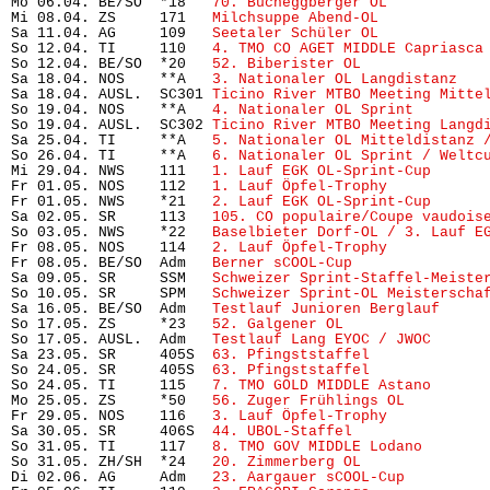
Mo 06.04. BE/SO  *18   
70. Bucheggberger OL
           
Mi 08.04. ZS     171   
Milchsuppe Abend-OL
            
Sa 11.04. AG     109   
Seetaler Schüler OL
            
So 12.04. TI     110   
4. TMO CO AGET MIDDLE Capriasca
So 12.04. BE/SO  *20   
52. Biberister OL
              
Sa 18.04. NOS    **A   
3. Nationaler OL Langdistanz
   
Sa 18.04. AUSL.  SC301 
Ticino River MTBO Meeting Mitte
So 19.04. NOS    **A   
4. Nationaler OL Sprint
        
So 19.04. AUSL.  SC302 
Ticino River MTBO Meeting Langd
Sa 25.04. TI     **A   
5. Nationaler OL Mitteldistanz 
So 26.04. TI     **A   
6. Nationaler OL Sprint / Weltc
Mi 29.04. NWS    111   
1. Lauf EGK OL-Sprint-Cup
      
Fr 01.05. NOS    112   
1. Lauf Öpfel-Trophy
           
Fr 01.05. NWS    *21   
2. Lauf EGK OL-Sprint-Cup
      
Sa 02.05. SR     113   
105. CO populaire/Coupe vaudois
So 03.05. NWS    *22   
Baselbieter Dorf-OL / 3. Lauf E
Fr 08.05. NOS    114   
2. Lauf Öpfel-Trophy
           
Fr 08.05. BE/SO  Adm   
Berner sCOOL-Cup
               
Sa 09.05. SR     SSM   
Schweizer Sprint-Staffel-Meiste
So 10.05. SR     SPM   
Schweizer Sprint-OL Meisterscha
Sa 16.05. BE/SO  Adm   
Testlauf Junioren Berglauf
     
So 17.05. ZS     *23   
52. Galgener OL
                 
So 17.05. AUSL.  Adm   
Testlauf Lang EYOC / JWOC
      
Sa 23.05. SR     405S  
63. Pfingststaffel
             
So 24.05. SR     405S  
63. Pfingststaffel
             
So 24.05. TI     115   
7. TMO GOLD MIDDLE Astano
      
Mo 25.05. ZS     *50   
56. Zuger Frühlings OL
         
Fr 29.05. NOS    116   
3. Lauf Öpfel-Trophy
           
Sa 30.05. SR     406S  
44. UBOL-Staffel
               
So 31.05. TI     117   
8. TMO GOV MIDDLE Lodano
       
So 31.05. ZH/SH  *24   
20. Zimmerberg OL
              
Di 02.06. AG     Adm   
23. Aargauer sCOOL-Cup
         