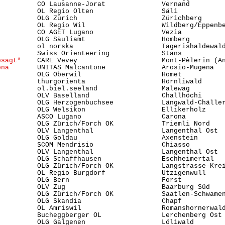
          CO Lausanne-Jorat              Vernand         
          OL Regio Olten                 Säli            
          OLG Zürich                     Zürichberg      
          OL Regio Wil                   Wildberg/Eppenbe
          CO AGET Lugano                 Vezia           
          OLG Säuliamt                   Homberg         
          ol norska                      Tägerishaldewald
          Swiss Orienteering             Stans          
esagt*
    CARE Vevey                     Mont-Pèlerin (An
ena
       UNITAS Malcantone              Arosio-Mugena   
          OLG Oberwil                    Homet           
          thurgorienta                   Hörnliwald      
          ol.biel.seeland                Malewag         
          OLV Baselland                  Challhöchi      
          OLG Herzogenbuchsee            Längwald-Chäller
          OLG Welsikon                   Ellikerholz     
          ASCO Lugano                    Carona          
          OLG Zürich/Forch OK            Triemli Nord   
          OLV Langenthal                 Langenthal Ost  
          OLG Goldau                     Axenstein       
          SCOM Mendrisio                 Chiasso         
          OLV Langenthal                 Langenthal Ost  
          OLG Schaffhausen               Eschheimertal   
          OLG Zürich/Forch OK            Langstrasse-Kre
          OL Regio Burgdorf              Utzigenwull     
          OLG Bern                       Forst           
          OLV Zug                        Baarburg Süd    
          OLG Zürich/Forch OK            Saatlen-Schwame
          OLG Skandia                    Chapf           
          OL Amriswil                    Romanshornerwald
          Bucheggberger OL               Lerchenberg Ost 
          OLG Galgenen                   Löliwald        