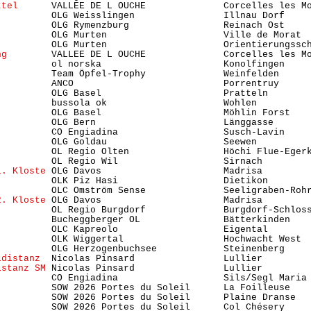
ttel
      VALLEE DE L OUCHE              Corcelles les Mo
          OLG Weisslingen                Illnau Dorf    
          OLG Rymenzburg                 Reinach Ost    
          OLG Murten                     Ville de Morat 
          OLG Murten                     Orientierungssc
ng
        VALLEE DE L OUCHE              Corcelles les Mo
          ol norska                      Konolfingen    
          Team Öpfel-Trophy              Weinfelden     
          ANCO                           Porrentruy      
          OLG Basel                      Pratteln       
          bussola ok                     Wohlen         
          OLG Basel                      Möhlin Forst    
          OLG Bern                       Länggasse      
          CO Engiadina                   Susch-Lavin     
          OLG Goldau                     Seewen          
          OL Regio Olten                 Höchi Flue-Egerk
          OL Regio Wil                   Sirnach         
1. Kloste
 OLG Davos                      Madrisa         
          OLK Piz Hasi                   Dietikon       
          OLC Omström Sense              Seeligraben-Rohr
2. Kloste
 OLG Davos                      Madrisa         
          OL Regio Burgdorf              Burgdorf-Schlos
          Bucheggberger OL               Bätterkinden   
          OLC Kapreolo                   Eigental        
)
         OLK Wiggertal                  Hochwacht West  
          OLG Herzogenbuchsee            Steinenberg     
ldistanz
  Nicolas Pinsard                Lullier         
istanz SM
 Nicolas Pinsard                Lullier         
          CO Engiadina                   Sils/Segl Maria 
          SOW 2026 Portes du Soleil      La Foilleuse    
          SOW 2026 Portes du Soleil      Plaine Dranse   
          SOW 2026 Portes du Soleil      Col Chésery     