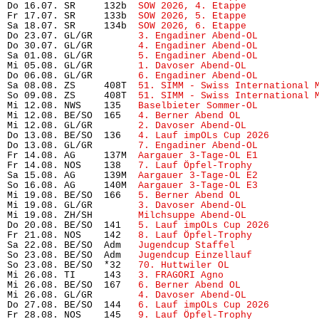
Do 16.07. SR     132b  
SOW 2026, 4. Etappe
            
Fr 17.07. SR     133b  
SOW 2026, 5. Etappe
            
Sa 18.07. SR     134b  
SOW 2026, 6. Etappe
            
Do 23.07. GL/GR        
3. Engadiner Abend-OL
          
Do 30.07. GL/GR        
4. Engadiner Abend-OL
          
Sa 01.08. GL/GR        
5. Engadiner Abend-OL
          
Mi 05.08. GL/GR        
1. Davoser Abend-OL
            
Do 06.08. GL/GR        
6. Engadiner Abend-OL
          
Sa 08.08. ZS     408T  
51. SIMM - Swiss International 
So 09.08. ZS     408T  
51. SIMM - Swiss International 
Mi 12.08. NWS    135   
Baselbieter Sommer-OL
          
Mi 12.08. BE/SO  165   
4. Berner Abend OL
             
Mi 12.08. GL/GR        
2. Davoser Abend-OL
            
Do 13.08. BE/SO  136   
4. Lauf impOLs Cup 2026
        
Do 13.08. GL/GR        
7. Engadiner Abend-OL
          
Fr 14.08. AG     137M  
Aargauer 3-Tage-OL E1
          
Fr 14.08. NOS    138   
7. Lauf Öpfel-Trophy
           
Sa 15.08. AG     139M  
Aargauer 3-Tage-OL E2
          
So 16.08. AG     140M  
Aargauer 3-Tage-OL E3
          
Mi 19.08. BE/SO  166   
5. Berner Abend OL
             
Mi 19.08. GL/GR        
3. Davoser Abend-OL
            
Mi 19.08. ZH/SH        
Milchsuppe Abend-OL
            
Do 20.08. BE/SO  141   
5. Lauf impOLs Cup 2026
        
Fr 21.08. NOS    142   
8. Lauf Öpfel-Trophy 
          
Sa 22.08. BE/SO  Adm   
Jugendcup Staffel
              
So 23.08. BE/SO  Adm   
Jugendcup Einzellauf
           
So 23.08. BE/SO  *32   
70. Huttwiler OL
               
Mi 26.08. TI     143   
3. FRAGORI Agno
                
Mi 26.08. BE/SO  167   
6. Berner Abend OL
             
Mi 26.08. GL/GR        
4. Davoser Abend-OL
            
Do 27.08. BE/SO  144   
6. Lauf impOLs Cup 2026
        
Fr 28.08. NOS    145   
9. Lauf Öpfel-Trophy
           