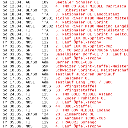
Sa 11.04. AG     109   
Seetaler Schüler OL
            
So 12.04. TI     110   
4. TMO CO AGET MIDDLE Capriasca
So 12.04. BE/SO  *20   
52. Biberister OL
              
Sa 18.04. NOS    **A   
3. Nationaler OL Langdistanz
   
Sa 18.04. AUSL.  SC301 
Ticino River MTBO Meeting Mitte
So 19.04. NOS    **A   
4. Nationaler OL Sprint
        
So 19.04. AUSL.  SC302 
Ticino River MTBO Meeting Langd
Sa 25.04. TI     **A   
5. Nationaler OL Mitteldistanz 
So 26.04. TI     **A   
6. Nationaler OL Sprint / Weltc
Mi 29.04. NWS    111   
1. Lauf EGK OL-Sprint-Cup
      
Fr 01.05. NOS    112   
1. Lauf Öpfel-Trophy
           
Fr 01.05. NWS    *21   
2. Lauf EGK OL-Sprint-Cup
      
Sa 02.05. SR     113   
105. CO populaire/Coupe vaudois
So 03.05. NWS    *22   
Baselbieter Dorf-OL / 3. Lauf E
Fr 08.05. NOS    114   
2. Lauf Öpfel-Trophy
           
Fr 08.05. BE/SO  Adm   
Berner sCOOL-Cup
               
Sa 09.05. SR     SSM   
Schweizer Sprint-Staffel-Meiste
So 10.05. SR     SPM   
Schweizer Sprint-OL Meisterscha
Sa 16.05. BE/SO  Adm   
Testlauf Junioren Berglauf
     
So 17.05. ZS     *23   
52. Galgener OL
                 
So 17.05. AUSL.  Adm   
Testlauf Lang EYOC / JWOC
      
Sa 23.05. SR     405S  
63. Pfingststaffel
             
So 24.05. SR     405S  
63. Pfingststaffel
             
So 24.05. TI     115   
7. TMO GOLD MIDDLE Astano
      
Mo 25.05. ZS     *50   
56. Zuger Frühlings OL
         
Fr 29.05. NOS    116   
3. Lauf Öpfel-Trophy
           
Sa 30.05. SR     406S  
44. UBOL-Staffel
               
So 31.05. TI     117   
8. TMO GOV MIDDLE Lodano
       
So 31.05. ZH/SH  *24   
20. Zimmerberg OL
              
Di 02.06. AG     Adm   
23. Aargauer sCOOL-Cup
         
Fr 05.06. TI     119   
2. FRAGORI Sorengo
             
Fr 05.06. NOS    118   
4. Lauf Öpfel-Trophy 
          