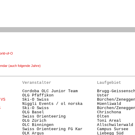
rld-of-O
endar (auch folgende Jahre)
          Veranstalter                   Laufgebiet     
          Cordoba OLC Junior Team        Brugg-Geissensch
          OLG Pfäffikon                  Uster          
 VS
       Ski-O Swiss                    Bürchen/Zenegge
          Niggli Events / ol norska      Hüenliwald      
S
         Ski-O Swiss                    Bürchen/Zenegge
          OLG Basel                      Chrischona      
          Swiss Orienteering             Olten          
          OLG Zürich                     Toni Areal     
          OLC Binningen                  Allschwilerwald 
          Swiss Orienteering FG Kar      Campus Sursee  
          OLK Argus                      Liebegg Süd     