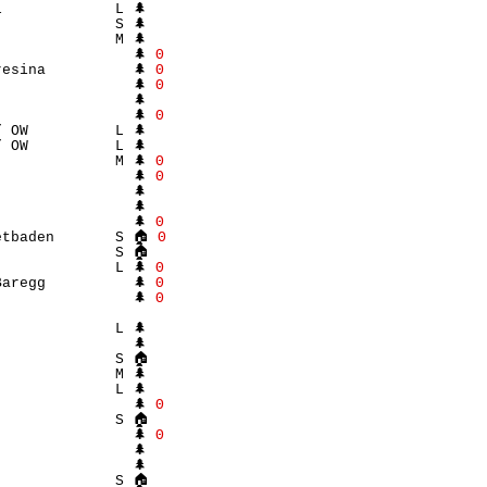
             L 🌲 

             S 🌲 

             M 🌲 

               🌲 
Θ
esina          🌲 
Θ
               🌲 
Θ
               🌲 

               🌲 
Θ
 OW          L 🌲 

 OW          L 🌲 

             M 🌲 
Θ
               🌲 
Θ
               🌲 

               🌲 

               🌲 
Θ
etbaden       S 🏠 
Θ
             S 🏠 

             L 🌲 
Θ
aregg          🌲 
Θ
               🌲 
Θ
                  

             L 🌲 

               🌲 

             S 🏠 

             M 🌲 

             L 🌲 

               🌲 
Θ
             S 🏠 

               🌲 
Θ
               🌲 

               🌲 

             S 🏠 
