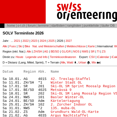
home
|
o-l.ch
|
forum
|
termine
|
startlisten
|
ranglisten
|
punkteliste
|
läufer DB
SOLV Terminliste 2026
Jahr: ...
2021
|
2022
|
2023
|
2024
|
2025
| 2026 |
2027
Alle
|
Fuss
|
Ski
|
Bike
Nat. und Meisterschaften
|
Meldeschlüsse
|
Karte
| International:
Wo
Region (inkl. Nat.):
Alle
|
ZH/SH
|
AG
|
BE/SO
|
GL/GR
|
NOS
|
NWS
|
SR
|
TI
|
ZS
Direkt zu:
Heute
Legende und Info
|
Terminkoordinatoren
Export:
CSV
|
iCalendar
|
iCal
D = Distanz (Lang, Mittel, Sprint), T = Terrain (
Alle
,
Wald
🌲,
Urban
🏠,
Mix
🏡)
Datum     Region Abk.  Name                           
Sa 10.01. AG     401S  
42. Treslag-Staffel
            
So 11.01. ZH/SH  *1    
Winter Stadt OL
                
Sa 17.01. SR     201   
Ski-OL SM Sprint Moosalp Region
Sa 17.01. BE/SO  402S  
Metsässä 9
                     
So 18.01. SR     202   
Ski-OL SM Lang Moosalp Region V
Sa 24.01. NWS    101   
Basler Winter-OL
               
Sa 24.01. BE/SO  Adm   
Kärtelertagung
                 
So 25.01. ZH/SH  102   
2. Zürcher Indoor OL
           
Sa 31.01. NWS    *2    
135. muba-OL
                   
Sa 21.02. ZS     Adm   
Grundkurs Wald-OL-Karte 
       
Sa 21.02. AG     403S  
Argus Nachtstaffel
             