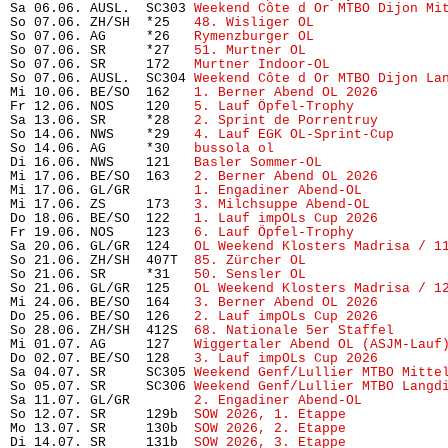
Sa 06.06. AUSL.  SC303 
Weekend Côte d Or MTBO Dijon Mi
So 07.06. ZH/SH  *25   
48. Wisliger OL
                
So 07.06. AG     *26   
Rymenzburger OL
                
So 07.06. SR     *27   
51. Murtner OL
                 
So 07.06. SR     172   
Murtner Indoor-OL
              
So 07.06. AUSL.  SC304 
Weekend Côte d Or MTBO Dijon La
Mi 10.06. BE/SO  162   
1. Berner Abend OL 2026
        
Fr 12.06. NOS    120   
5. Lauf Öpfel-Trophy
           
Sa 13.06. SR     *28   
2. Sprint de Porrentruy
        
So 14.06. NWS    *29   
4. Lauf EGK OL-Sprint-Cup
      
So 14.06. AG     *30   
bussola ol
                     
Di 16.06. NWS    121   
Basler Sommer-OL
               
Mi 17.06. BE/SO  163   
2. Berner Abend OL 2026
        
Mi 17.06. GL/GR        
1. Engadiner Abend-OL
          
Mi 17.06. ZS     173   
3. Milchsuppe Abend-OL
         
Do 18.06. BE/SO  122   
1. Lauf impOLs Cup 2026
        
Fr 19.06. NOS    123   
6. Lauf Öpfel-Trophy
           
Sa 20.06. GL/GR  124   
OL Weekend Klosters Madrisa / 1
So 21.06. ZH/SH  407T  
85. Zürcher OL
                 
So 21.06. SR     *31   
50. Sensler OL
                 
So 21.06. GL/GR  125   
OL Weekend Klosters Madrisa / 1
Mi 24.06. BE/SO  164   
3. Berner Abend OL 2026
        
Do 25.06. BE/SO  126   
2. Lauf impOLs Cup 2026
        
So 28.06. ZH/SH  412S  
68. Nationale 5er Staffel
      
Mi 01.07. AG     127   
Wiggertaler Abend OL (ASJM-Lauf
Do 02.07. BE/SO  128   
3. Lauf impOLs Cup 2026
        
Sa 04.07. SR     SC305 
Weekend Genf/Lullier MTBO Mitte
So 05.07. SR     SC306 
Weekend Genf/Lullier MTBO Langd
Sa 11.07. GL/GR        
2. Engadiner Abend-OL
          
So 12.07. SR     129b  
SOW 2026, 1. Etappe
            
Mo 13.07. SR     130b  
SOW 2026, 2. Etappe
            
Di 14.07. SR     131b  
SOW 2026, 3. Etappe
            