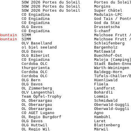
          SOW 2026 Portes du Soleil      Portes du Soleil
          SOW 2026 Portes du Soleil      Morgins         
          SOW 2026 Portes du Soleil      Super Châtel    
          CO Engiadina                   Madulain-LPC    
          CO Engiadina                   God Tais / Pontr
          CO Engiadina                   God da Staz     
          OLG Davos                      Drussetscha     
          CO Engiadina                   S-chanf         
Mountain 
 SIMM                           Melchsee Frutt /
Mountain 
 SIMM                           Melchsee Frutt /
          OLV Baselland                  Schleifenberg   
          ol biel seeland                Bargenholz      
          OLG Davos                      Mattawald       
          OLG Biberist                   Buechhof-Ost    
          CO Engiadina                   Maloja (Camping)
          Cordoba OLC                    Stadt Baden-Enn
          thurgorienta                   Warth-Weiningen 
          Cordoba OLC                    Baldegg-Horn    
          Cordoba OLC                    Tüfels-Chäller/B
          OLG Bern                       Hüenliwald      
          OLG Davos                      Flüela          
          OL Zimmerberg                  Landforst       
          OLV Langenthal                 Bohärdli        
          Team Öpfel-Trophy              Lommis          
          OL Oberaargau                  Schmidwald      
          OL Oberaargau                  Oberwald-Guggli 
          OL Oberaargau                  Oberwald-Guggli 
          CO AGET Lugano                 Agno            
          OL Regio Burgdorf              Hambühl         
          OLG Davos                      Laret           
          OLG Huttwil                    Blattenberg     
          OL Regio Wil                   Märwil          