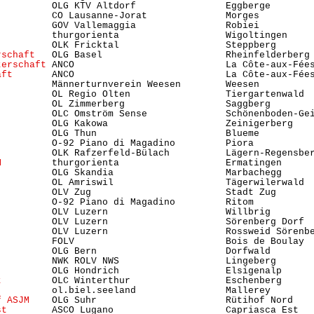
         OLG KTV Altdorf                Eggberge        
          CO Lausanne-Jorat              Morges          
          GOV Vallemaggia                Robiei          
          thurgorienta                   Wigoltingen     
          OLK Fricktal                   Steppberg       
rschaft
   OLG Basel                      Rheinfelderberg 
terschaft
 ANCO                           La Côte-aux-Fées
aft
       ANCO                           La Côte-aux-Fées
          Männerturnverein Weesen        Weesen          
          OL Regio Olten                 Tiergartenwald  
          OL Zimmerberg                  Saggberg        
          OLC Omström Sense              Schönenboden-Gei
          OLG Kakowa                     Zeinigerberg    
         OLG Thun                       Blueme          
          O-92 Piano di Magadino         Piora           
          OLK Rafzerfeld-Bülach          Lägern-Regensber
M
         thurgorienta                   Ermatingen      
          OLG Skandia                    Marbachegg      
          OL Amriswil                    Tägerwilerwald  
          OLV Zug                        Stadt Zug      
          O-92 Piano di Magadino         Ritom           
         OLV Luzern                     Willbrig        
          OLV Luzern                     Sörenberg Dorf 
          OLV Luzern                     Rossweid Sörenbe
          FOLV                           Bois de Boulay  
          OLG Bern                       Dorfwald        
         NWK ROLV NWS                   Lingeberg       
          OLG Hondrich                   Elsigenalp      
t
         OLC Winterthur                 Eschenberg      
          ol.biel.seeland                Mallerey        
f ASJM
    OLG Suhr                       Rütihof Nord    
st
        ASCO Lugano                    Capriasca Est   