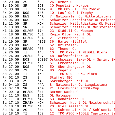
Sa 29.08. ZS     *33   
26. Urner OL
                    
So 30.08. SR     168   
CO Populaire Morges
            
So 30.08. TI     *147  
9. TMO GOV CT LONG Robiei
      
Fr 04.09. NOS    146   
10. Lauf Öpfel-Trophy
          
Sa 05.09. NWS    **A   
7. Nationaler OL Mitteldistanz
 
So 06.09. NWS    LOM   
Schweizer Langdistanz-OL Meiste
Sa 12.09. SR     MOM   
Schweizer Mitteldistanz-OL Meis
So 13.09. SR     SOM   
Schweizer Staffel-OL Meistersch
Mi 16.09. GL/GR  174   
23. Städtli OL Weesen
          
Fr 18.09. BE/SO  *51   
Regio Olten Nacht OL
           
Sa 19.09. GL/GR  *34   
21. Zimmerberg OL
              
Sa 19.09. SR     409S  
36. Harzer-Staffel
             
So 20.09. NWS    *35   
52. Oristaler-OL
               
So 20.09. BE/SO  *36   
62. Thuner OL
                   
Sa 26.09. TI     148   
10. TMO O-92 CT MIDDLE Piora
   
Sa 26.09. ZH/SH  *37   
48. Rafzerfelder OL
            
Sa 26.09. NOS    SC307 
Ostschweizer Bike-OL - Sprint S
So 27.09. BE/SO  *38   
57. Emmentaler OL
              
So 27.09. NOS    *39   
50. Oberthurgauer OL
           
So 27.09. ZS     149   
80. Zuger OL
                   
So 27.09. TI     150   
11. TMO O-92 LONG Piora
        
Fr 02.10. ZS     S     
Staffel JEC
                     
Sa 03.10. ZS     *40   
Sörenberger Dorf OL
            
So 04.10. ZS     **A   
8. Nationaler OL Langdistanz
   
Mi 07.10. SR     Adm   
21. Freiburger sCOOL-Cup
       
Fr 09.10. BE/SO  *41   
Berner Nacht OL
                
So 11.10. NWS    151   
OL Galoppen
                     
So 11.10. BE/SO  *42   
53. Hondricher OL
              
Sa 17.10. ZH/SH  NOM   
Schweizer Nacht-OL Meisterschaf
So 18.10. BE/SO  *43   
20. biel.seeland OL
            
So 18.10. AG     *44   
51. Suhrentaler OL / Schlusslau
So 18.10. TI     152   
12. TMO ASCO MIDDLE Capriasca E