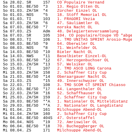
Sa 28.02. SR     157   
CO Populaire Vernand
           
So 01.03. BE/SO  *3    
13. Regio Olten OL
             
So 01.03. ZH/SH  *4    
Zürcher Einzel OL
              
So 01.03. NOS    *5    
18. Stöff Memorial OL
          
So 01.03. TI     103   
1. FRAGORI Vezia
               
Sa 07.03. ZH/SH  *6    
47. Säuliämtler OL
             
Sa 07.03. BE/SO  *7    
norska Nacht OL
                
Sa 07.03. ZS     Adm   
48. Delegiertenversammlung
     
Sa 07.03. SR     105   
104. CO populaire/Coupe VD *abg
So 08.03. TI     106   
1. TMO UNITAS SPRINT Arosio-Mug
So 08.03. BE/SO  *9    
64. Oberwiler OL
               
So 08.03. NOS    *8    
71. Weinfelder OL
              
Sa 14.03. BE/SO  *10   
Bieler Nacht OL
                
Sa 14.03. NWS    *11   
Baselbieter Einzel-OL
          
So 15.03. BE/SO  *12   
67. Herzogenbuchser OL
         
So 15.03. ZH/SH  *13   
57. Welsiker OL
                
So 15.03. TI     107   
2. TMO ASCO LONG Carona
        
Mi 18.03. ZH/SH  158   
2. Schaffner City Cup
          
Sa 21.03. BE/SO  *14   
Oberaargauer Nacht OL
          
Sa 21.03. ZS     *15   
49. Innerschwyzer OL
           
So 22.03. TI     108   
3. TMO SCOM CT SPRINT Chiasso
  
So 22.03. BE/SO  *17   
44. Langenthaler OL
            
So 22.03. ZH/SH  *16   
52. Schaffhauser OL
            
Mi 25.03. ZH/SH  159   
2. Schaffner City Cup
          
Sa 28.03. BE/SO  **A   
1. Nationaler OL Mitteldistanz
 
So 29.03. BE/SO  **A   
2. Nationaler OL Langdistanz
   
Mi 01.04. ZS     161   
Milchsuppe Abend-OL
            
Mi 01.04. ZH/SH  160   
2. Schaffner City Cup
          
Sa 04.04. BE/SO  404S  
47. Osterstaffel
               
Mo 06.04. NOS    *19   
72. Amriswiler OL
              
Mo 06.04. BE/SO  *18   
70. Bucheggberger OL
           
Mi 08.04. ZS     171   
Milchsuppe Abend-OL
            