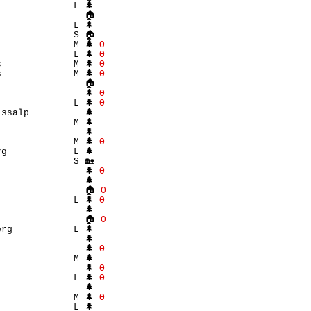
             L 🌲 

               🏠 

             L 🌲 

             S 🏠 

             M 🌲 
Θ
             L 🌲 
Θ
             M 🌲 
Θ
             M 🌲 
Θ
               🏠 

               🌲 
Θ
             L 🌲 
Θ
ssalp          🌲 

             M 🌲 

               🌲 

             M 🌲 
Θ
g            L 🌲 

             S 🏡 

               🌲 
Θ
               🌲 

                🏠 
Θ
             L 🌲 
Θ
               🌲 

                🏠 
Θ
rg           L 🌲 

               🌲 

               🌲 
Θ
             M 🌲 

               🌲 
Θ
             L 🌲 
Θ
               🌲 

             M 🌲 
Θ
             L 🌲 
