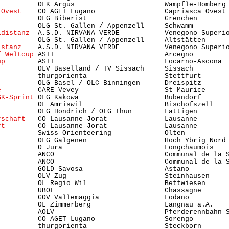
          OLK Argus                      Wampfle-Homberg 
 Ovest
    CO AGET Lugano                 Capriasca Ovest 
          OLG Biberist                   Grenchen        
          OLG St. Gallen / Appenzell     Schwamm         
ldistanz
  A.S.D. NIRVANA VERDE           Venegono Superi
          OLG St. Gallen / Appenzell     Altstätten     
istanz
    A.S.D. NIRVANA VERDE           Venegono Superi
/ Weltcup
 ASTI                           Arcegno         
up
        ASTI                           Locarno-Ascona 
          OLV Baselland / TV Sissach     Sissach        
          thurgorienta                   Stettfurt       
          OLG Basel / OLC Binningen      Dreispitz      
e
         CARE Vevey                     St-Maurice     
GK-Sprint
 OLG Kakowa                     Bubendorf      
          OL Amriswil                    Bischofszell    
          OLG Hondrich / OLG Thun        Lattigen       
rschaft
   CO Lausanne-Jorat              Lausanne       
ft
        CO Lausanne-Jorat              Lausanne       
          Swiss Orienteering             Olten           
         OLG Galgenen                   Hoch Ybrig Nord 
          O Jura                         Longchaumois    
          ANCO                           Communal de la S
          ANCO                           Communal de la S
          GOLD Savosa                    Astano          
          OLV Zug                        Steinhausen    
          OL Regio Wil                   Bettwiesen      
          UBOL                           Chassagne       
          GOV Vallemaggia                Lodano          
          OL Zimmerberg                  Langnau a.A.   
          AOLV                           Pferderennbahn S
          CO AGET Lugano                 Sorengo         
          thurgorienta                   Steckborn       