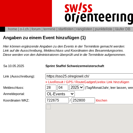
home
|
o-l.ch
|
forum
|
termine
|
startlisten
|
ranglisten
|
punkteliste
|
läufer DB
Angaben zu einem Event hinzufügen (1)
Hier können ergänzende Angaben zu den Events in der Terminliste gemacht werden:
Link auf die Ausschreibung, Meldeschluss und Koordinaten des Besammlungsortes.
Diese werden von den Administratoren überprüft und in die Terminliste aufgenommen.
Sa 10.05.2025
Sprint Staffel Schweizermeisterschaft
Link (Ausschreibung):
» LiveResult / GPS / RouteGadget/Livelox Link hinzufügen
Meldeschluss:
(Tag/Monat/Jahr; leer lassen, w
Anmeldeportal:
Koordinaten WKZ:
/
löschen