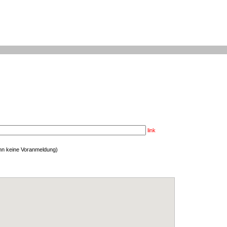
link
enn keine Voranmeldung)