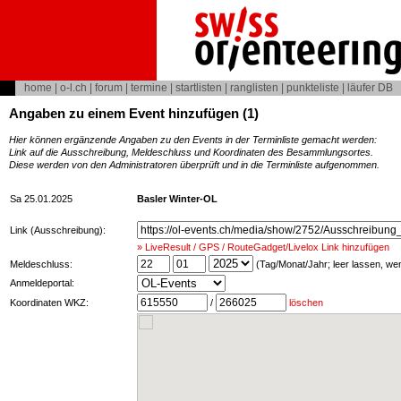
home
|
o-l.ch
|
forum
|
termine
|
startlisten
|
ranglisten
|
punkteliste
|
läufer DB
Angaben zu einem Event hinzufügen (1)
Hier können ergänzende Angaben zu den Events in der Terminliste gemacht werden:
Link auf die Ausschreibung, Meldeschluss und Koordinaten des Besammlungsortes.
Diese werden von den Administratoren überprüft und in die Terminliste aufgenommen.
Sa 25.01.2025
Basler Winter-OL
Link (Ausschreibung):
» LiveResult / GPS / RouteGadget/Livelox Link hinzufügen
Meldeschluss:
(Tag/Monat/Jahr; leer lassen, w
Anmeldeportal:
Koordinaten WKZ:
/
löschen