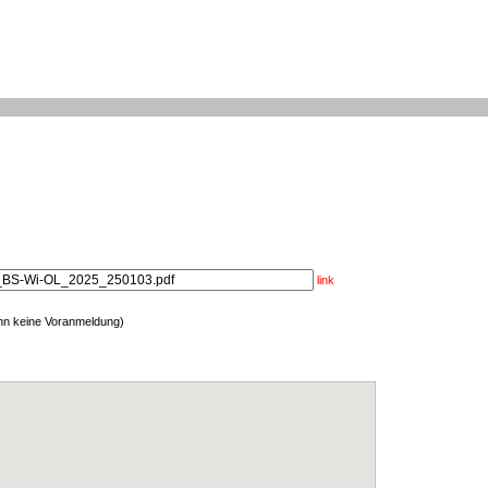
link
enn keine Voranmeldung)