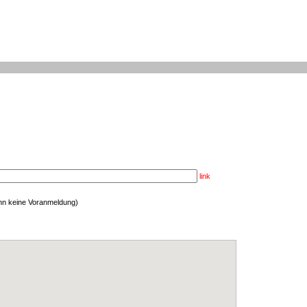
link
enn keine Voranmeldung)