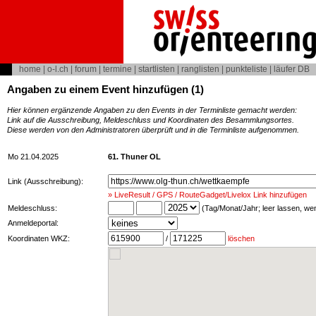
home
|
o-l.ch
|
forum
|
termine
|
startlisten
|
ranglisten
|
punkteliste
|
läufer DB
Angaben zu einem Event hinzufügen (1)
Hier können ergänzende Angaben zu den Events in der Terminliste gemacht werden:
Link auf die Ausschreibung, Meldeschluss und Koordinaten des Besammlungsortes.
Diese werden von den Administratoren überprüft und in die Terminliste aufgenommen.
Mo 21.04.2025
61. Thuner OL
Link (Ausschreibung):
» LiveResult / GPS / RouteGadget/Livelox Link hinzufügen
Meldeschluss:
(Tag/Monat/Jahr; leer lassen, w
Anmeldeportal:
Koordinaten WKZ:
/
löschen