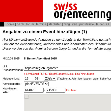
home
|
o-l.ch
|
forum
|
termine
|
startlisten
|
ranglisten
|
punkteliste
|
läufer DB
Angaben zu einem Event hinzufügen (1)
Hier können ergänzende Angaben zu den Events in der Terminliste gemach
Link auf die Ausschreibung, Meldeschluss und Koordinaten des Besammlun
Diese werden von den Administratoren überprüft und in die Terminliste au
Mi 20.08.2025
5. Berner Abendlauf 2025
Link
(Ausschreibung):
» LiveResult / GPS / RouteGadget/Livelox Link hinzufügen
Meldeschluss:
(Tag/Monat/Jahr; leer lassen, wenn keine V
Anmeldeportal:
Koordinaten
/
löschen
WKZ: