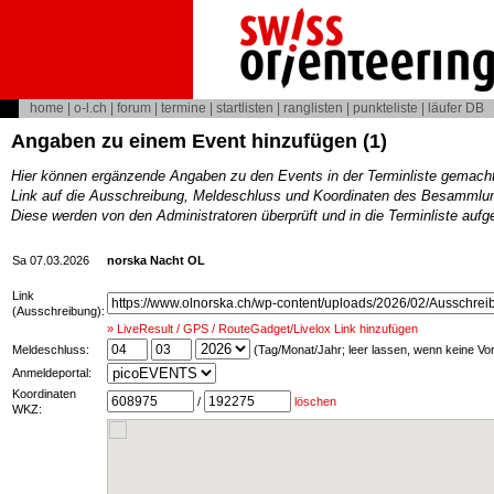
home
|
o-l.ch
|
forum
|
termine
|
startlisten
|
ranglisten
|
punkteliste
|
läufer DB
Angaben zu einem Event hinzufügen (1)
Hier können ergänzende Angaben zu den Events in der Terminliste gemach
Link auf die Ausschreibung, Meldeschluss und Koordinaten des Besammlun
Diese werden von den Administratoren überprüft und in die Terminliste au
Sa 07.03.2026
norska Nacht OL
Link
(Ausschreibung):
» LiveResult / GPS / RouteGadget/Livelox Link hinzufügen
Meldeschluss:
(Tag/Monat/Jahr; leer lassen, wenn keine V
Anmeldeportal:
Koordinaten
/
löschen
WKZ: