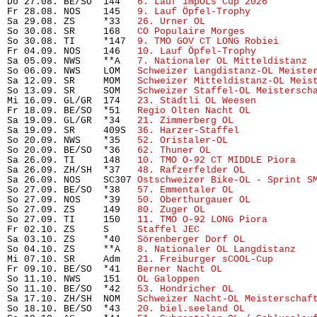
Do 27.08. BE/SO  144   
6. Lauf impOLs Cup 2026
        
Fr 28.08. NOS    145   
9. Lauf Öpfel-Trophy
           
Sa 29.08. ZS     *33   
26. Urner OL
                    
So 30.08. SR     168   
CO Populaire Morges
            
So 30.08. TI     *147  
9. TMO GOV CT LONG Robiei
      
Fr 04.09. NOS    146   
10. Lauf Öpfel-Trophy
          
Sa 05.09. NWS    **A   
7. Nationaler OL Mitteldistanz
 
So 06.09. NWS    LOM   
Schweizer Langdistanz-OL Meiste
Sa 12.09. SR     MOM   
Schweizer Mitteldistanz-OL Meis
So 13.09. SR     SOM   
Schweizer Staffel-OL Meistersch
Mi 16.09. GL/GR  174   
23. Städtli OL Weesen
          
Fr 18.09. BE/SO  *51   
Regio Olten Nacht OL
           
Sa 19.09. GL/GR  *34   
21. Zimmerberg OL
              
Sa 19.09. SR     409S  
36. Harzer-Staffel
             
So 20.09. NWS    *35   
52. Oristaler-OL
               
So 20.09. BE/SO  *36   
62. Thuner OL
                   
Sa 26.09. TI     148   
10. TMO O-92 CT MIDDLE Piora
   
Sa 26.09. ZH/SH  *37   
48. Rafzerfelder OL
            
Sa 26.09. NOS    SC307 
Ostschweizer Bike-OL - Sprint S
So 27.09. BE/SO  *38   
57. Emmentaler OL
              
So 27.09. NOS    *39   
50. Oberthurgauer OL
           
So 27.09. ZS     149   
80. Zuger OL
                   
So 27.09. TI     150   
11. TMO O-92 LONG Piora
        
Fr 02.10. ZS     S     
Staffel JEC
                     
Sa 03.10. ZS     *40   
Sörenberger Dorf OL
            
So 04.10. ZS     **A   
8. Nationaler OL Langdistanz
   
Mi 07.10. SR     Adm   
21. Freiburger sCOOL-Cup
       
Fr 09.10. BE/SO  *41   
Berner Nacht OL
                
So 11.10. NWS    151   
OL Galoppen
                     
So 11.10. BE/SO  *42   
53. Hondricher OL
              
Sa 17.10. ZH/SH  NOM   
Schweizer Nacht-OL Meisterschaf
So 18.10. BE/SO  *43   
20. biel.seeland OL
            