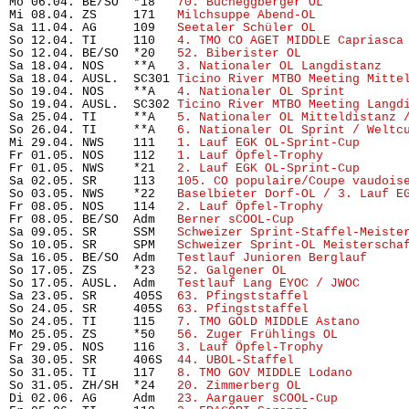
Mo 06.04. BE/SO  *18   
70. Bucheggberger OL
           
Mi 08.04. ZS     171   
Milchsuppe Abend-OL
            
Sa 11.04. AG     109   
Seetaler Schüler OL
            
So 12.04. TI     110   
4. TMO CO AGET MIDDLE Capriasca
So 12.04. BE/SO  *20   
52. Biberister OL
              
Sa 18.04. NOS    **A   
3. Nationaler OL Langdistanz
   
Sa 18.04. AUSL.  SC301 
Ticino River MTBO Meeting Mitte
So 19.04. NOS    **A   
4. Nationaler OL Sprint
        
So 19.04. AUSL.  SC302 
Ticino River MTBO Meeting Langd
Sa 25.04. TI     **A   
5. Nationaler OL Mitteldistanz 
So 26.04. TI     **A   
6. Nationaler OL Sprint / Weltc
Mi 29.04. NWS    111   
1. Lauf EGK OL-Sprint-Cup
      
Fr 01.05. NOS    112   
1. Lauf Öpfel-Trophy
           
Fr 01.05. NWS    *21   
2. Lauf EGK OL-Sprint-Cup
      
Sa 02.05. SR     113   
105. CO populaire/Coupe vaudois
So 03.05. NWS    *22   
Baselbieter Dorf-OL / 3. Lauf E
Fr 08.05. NOS    114   
2. Lauf Öpfel-Trophy
           
Fr 08.05. BE/SO  Adm   
Berner sCOOL-Cup
               
Sa 09.05. SR     SSM   
Schweizer Sprint-Staffel-Meiste
So 10.05. SR     SPM   
Schweizer Sprint-OL Meisterscha
Sa 16.05. BE/SO  Adm   
Testlauf Junioren Berglauf
     
So 17.05. ZS     *23   
52. Galgener OL
                 
So 17.05. AUSL.  Adm   
Testlauf Lang EYOC / JWOC
      
Sa 23.05. SR     405S  
63. Pfingststaffel
             
So 24.05. SR     405S  
63. Pfingststaffel
             
So 24.05. TI     115   
7. TMO GOLD MIDDLE Astano
      
Mo 25.05. ZS     *50   
56. Zuger Frühlings OL
         
Fr 29.05. NOS    116   
3. Lauf Öpfel-Trophy
           
Sa 30.05. SR     406S  
44. UBOL-Staffel
               
So 31.05. TI     117   
8. TMO GOV MIDDLE Lodano
       
So 31.05. ZH/SH  *24   
20. Zimmerberg OL
              
Di 02.06. AG     Adm   
23. Aargauer sCOOL-Cup
         