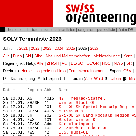
home
|
o-l.ch
|
forum
|
termine
|
startlisten
|
ranglisten
|
punkteliste
|
läufer DB
SOLV Terminliste 2026
Jahr: ...
2021
|
2022
|
2023
|
2024
|
2025
| 2026 |
2027
Alle
|
Fuss
|
Ski
|
Bike
Nat. und Meisterschaften
|
Meldeschlüsse
|
Karte
|
Region (inkl. Nat.):
Alle
|
ZH/SH
|
AG
|
BE/SO
|
GL/GR
|
NOS
|
NWS
|
SR
|
Direkt zu:
Heute
Legende und Info
|
Terminkoordinatoren
Export:
CSV
|
D = Distanz (Lang, Mittel, Sprint), T = Terrain (
Alle
,
Wald
🌲,
Urban
🏠,
Mix
Datum     Region Abk.  Name                           
Sa 10.01. AG     401S  
42. Treslag-Staffel
            
So 11.01. ZH/SH  *1    
Winter Stadt OL
                
Sa 17.01. SR     201   
Ski-OL SM Sprint Moosalp Region
Sa 17.01. BE/SO  402S  
Metsässä 9
                     
So 18.01. SR     202   
Ski-OL SM Lang Moosalp Region V
Sa 24.01. NWS    101   
Basler Winter-OL
               
Sa 24.01. BE/SO  Adm   
Kärtelertagung
                 
So 25.01. ZH/SH  102   
2. Zürcher Indoor OL
           
Sa 31.01. NWS    *2    
135. muba-OL
                   