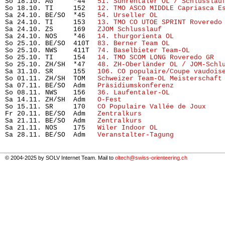
So 18.10. AG     *44   
51. Suhrentaler OL / Schlusslau
So 18.10. TI     152   
12. TMO ASCO MIDDLE Capriasca E
Sa 24.10. BE/SO  *45   
54. Urseller OL
                
Sa 24.10. TI     153   
13. TMO CO UTOE SPRINT Roveredo
Sa 24.10. ZS     169   
ZJOM Schlusslauf
               
Sa 24.10. NOS    *46   
14. thurgorienta OL
            
So 25.10. BE/SO  410T  
83. Berner Team OL
             
So 25.10. NWS    411T  
74. Baselbieter Team-OL  
      
So 25.10. TI     154   
14. TMO SCOM LONG Roveredo GR
  
So 25.10. ZH/SH  *47   
48. ZH-Oberländer OL / JOM-Schl
Sa 31.10. SR     155   
106. CO populaire/Coupe vaudois
So 01.11. ZH/SH  TOM   
Schweizer Team-OL Meisterschaft
Sa 07.11. BE/SO  Adm   
Präsidiumskonferenz
            
So 08.11. NWS    156   
36. Laufentaler-OL
             
Sa 14.11. ZH/SH  Adm   
O-Fest
                         
So 15.11. SR     170   
CO Populaire Vallée de Joux
    
Fr 20.11. BE/SO  Adm   
Zentralkurs
                    
Sa 21.11. BE/SO  Adm   
Zentralkurs
                    
Sa 21.11. NOS    175   
Wiler Indoor OL
                
Sa 28.11. BE/SO  Adm   
Veranstalter-Tagung
            
© 2004-2025 by SOLV Internet Team. Mail to
oltech@swiss-orienteering.ch