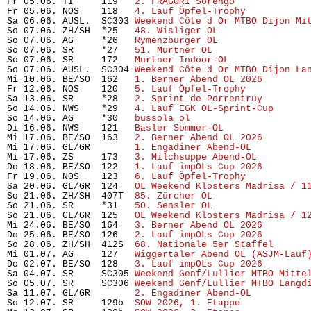
Fr 05.06. TI     119   
2. FRAGORI Sorengo
             
Fr 05.06. NOS    118   
4. Lauf Öpfel-Trophy 
          
Sa 06.06. AUSL.  SC303 
Weekend Côte d Or MTBO Dijon Mi
So 07.06. ZH/SH  *25   
48. Wisliger OL
                
So 07.06. AG     *26   
Rymenzburger OL
                
So 07.06. SR     *27   
51. Murtner OL
                 
So 07.06. SR     172   
Murtner Indoor-OL
              
So 07.06. AUSL.  SC304 
Weekend Côte d Or MTBO Dijon La
Mi 10.06. BE/SO  162   
1. Berner Abend OL 2026
        
Fr 12.06. NOS    120   
5. Lauf Öpfel-Trophy
           
Sa 13.06. SR     *28   
2. Sprint de Porrentruy
        
So 14.06. NWS    *29   
4. Lauf EGK OL-Sprint-Cup
      
So 14.06. AG     *30   
bussola ol
                     
Di 16.06. NWS    121   
Basler Sommer-OL
               
Mi 17.06. BE/SO  163   
2. Berner Abend OL 2026
        
Mi 17.06. GL/GR        
1. Engadiner Abend-OL
          
Mi 17.06. ZS     173   
3. Milchsuppe Abend-OL
         
Do 18.06. BE/SO  122   
1. Lauf impOLs Cup 2026
        
Fr 19.06. NOS    123   
6. Lauf Öpfel-Trophy
           
Sa 20.06. GL/GR  124   
OL Weekend Klosters Madrisa / 1
So 21.06. ZH/SH  407T  
85. Zürcher OL
                 
So 21.06. SR     *31   
50. Sensler OL
                 
So 21.06. GL/GR  125   
OL Weekend Klosters Madrisa / 1
Mi 24.06. BE/SO  164   
3. Berner Abend OL 2026
        
Do 25.06. BE/SO  126   
2. Lauf impOLs Cup 2026
        
So 28.06. ZH/SH  412S  
68. Nationale 5er Staffel
      
Mi 01.07. AG     127   
Wiggertaler Abend OL (ASJM-Lauf
Do 02.07. BE/SO  128   
3. Lauf impOLs Cup 2026
        
Sa 04.07. SR     SC305 
Weekend Genf/Lullier MTBO Mitte
So 05.07. SR     SC306 
Weekend Genf/Lullier MTBO Langd
Sa 11.07. GL/GR        
2. Engadiner Abend-OL
          
So 12.07. SR     129b  
SOW 2026, 1. Etappe
            