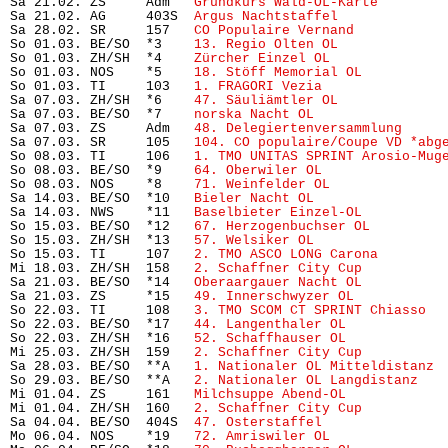
Sa 21.02. ZS     Adm   
Grundkurs Wald-OL-Karte 
       
Sa 21.02. AG     403S  
Argus Nachtstaffel
             
Sa 28.02. SR     157   
CO Populaire Vernand
           
So 01.03. BE/SO  *3    
13. Regio Olten OL
             
So 01.03. ZH/SH  *4    
Zürcher Einzel OL
              
So 01.03. NOS    *5    
18. Stöff Memorial OL
          
So 01.03. TI     103   
1. FRAGORI Vezia
               
Sa 07.03. ZH/SH  *6    
47. Säuliämtler OL
             
Sa 07.03. BE/SO  *7    
norska Nacht OL
                
Sa 07.03. ZS     Adm   
48. Delegiertenversammlung
     
Sa 07.03. SR     105   
104. CO populaire/Coupe VD *abg
So 08.03. TI     106   
1. TMO UNITAS SPRINT Arosio-Mug
So 08.03. BE/SO  *9    
64. Oberwiler OL
               
So 08.03. NOS    *8    
71. Weinfelder OL
              
Sa 14.03. BE/SO  *10   
Bieler Nacht OL
                
Sa 14.03. NWS    *11   
Baselbieter Einzel-OL
          
So 15.03. BE/SO  *12   
67. Herzogenbuchser OL
         
So 15.03. ZH/SH  *13   
57. Welsiker OL
                
So 15.03. TI     107   
2. TMO ASCO LONG Carona
        
Mi 18.03. ZH/SH  158   
2. Schaffner City Cup
          
Sa 21.03. BE/SO  *14   
Oberaargauer Nacht OL
          
Sa 21.03. ZS     *15   
49. Innerschwyzer OL
           
So 22.03. TI     108   
3. TMO SCOM CT SPRINT Chiasso
  
So 22.03. BE/SO  *17   
44. Langenthaler OL
            
So 22.03. ZH/SH  *16   
52. Schaffhauser OL
            
Mi 25.03. ZH/SH  159   
2. Schaffner City Cup
          
Sa 28.03. BE/SO  **A   
1. Nationaler OL Mitteldistanz
 
So 29.03. BE/SO  **A   
2. Nationaler OL Langdistanz
   
Mi 01.04. ZS     161   
Milchsuppe Abend-OL
            
Mi 01.04. ZH/SH  160   
2. Schaffner City Cup
          
Sa 04.04. BE/SO  404S  
47. Osterstaffel
               
Mo 06.04. NOS    *19   
72. Amriswiler OL
              