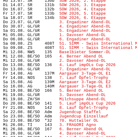
Mo 13.07. SR     130b  
SOW 2026, 2. Etappe
            
Di 14.07. SR     131b  
SOW 2026, 3. Etappe
            
Do 16.07. SR     132b  
SOW 2026, 4. Etappe
            
Fr 17.07. SR     133b  
SOW 2026, 5. Etappe
            
Sa 18.07. SR     134b  
SOW 2026, 6. Etappe
            
Do 23.07. GL/GR        
3. Engadiner Abend-OL
          
Do 30.07. GL/GR        
4. Engadiner Abend-OL
          
Sa 01.08. GL/GR        
5. Engadiner Abend-OL
          
Mi 05.08. GL/GR        
1. Davoser Abend-OL
            
Do 06.08. GL/GR        
6. Engadiner Abend-OL
          
Sa 08.08. ZS     408T  
51. SIMM - Swiss International 
So 09.08. ZS     408T  
51. SIMM - Swiss International 
Mi 12.08. NWS    135   
Baselbieter Sommer-OL
          
Mi 12.08. BE/SO  165   
4. Berner Abend OL
             
Mi 12.08. GL/GR        
2. Davoser Abend-OL
            
Do 13.08. BE/SO  136   
4. Lauf impOLs Cup 2026
        
Do 13.08. GL/GR        
7. Engadiner Abend-OL
          
Fr 14.08. AG     137M  
Aargauer 3-Tage-OL E1
          
Fr 14.08. NOS    138   
7. Lauf Öpfel-Trophy
           
Sa 15.08. AG     139M  
Aargauer 3-Tage-OL E2
          
So 16.08. AG     140M  
Aargauer 3-Tage-OL E3
          
Mi 19.08. BE/SO  166   
5. Berner Abend OL
             
Mi 19.08. GL/GR        
3. Davoser Abend-OL
            
Mi 19.08. ZH/SH        
Milchsuppe Abend-OL
            
Do 20.08. BE/SO  141   
5. Lauf impOLs Cup 2026
        
Fr 21.08. NOS    142   
8. Lauf Öpfel-Trophy 
          
Sa 22.08. BE/SO  Adm   
Jugendcup Staffel
              
So 23.08. BE/SO  Adm   
Jugendcup Einzellauf
           
So 23.08. BE/SO  *32   
70. Huttwiler OL
               
Mi 26.08. TI     143   
3. FRAGORI Agno
                
Mi 26.08. BE/SO  167   
6. Berner Abend OL
             
Mi 26.08. GL/GR        
4. Davoser Abend-OL
            