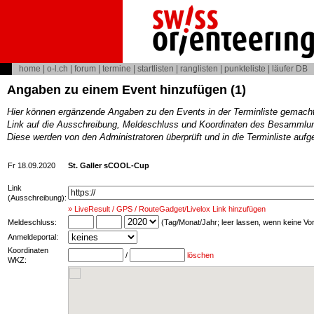
home
|
o-l.ch
|
forum
|
termine
|
startlisten
|
ranglisten
|
punkteliste
|
läufer DB
Angaben zu einem Event hinzufügen (1)
Hier können ergänzende Angaben zu den Events in der Terminliste gemach
Link auf die Ausschreibung, Meldeschluss und Koordinaten des Besammlun
Diese werden von den Administratoren überprüft und in die Terminliste au
Fr 18.09.2020
St. Galler sCOOL-Cup
Link
(Ausschreibung):
» LiveResult / GPS / RouteGadget/Livelox Link hinzufügen
Meldeschluss:
(Tag/Monat/Jahr; leer lassen, wenn keine V
Anmeldeportal:
Koordinaten
/
löschen
WKZ: