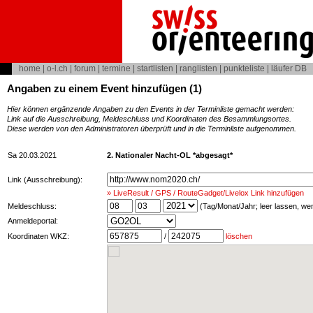
home
|
o-l.ch
|
forum
|
termine
|
startlisten
|
ranglisten
|
punkteliste
|
läufer DB
Angaben zu einem Event hinzufügen (1)
Hier können ergänzende Angaben zu den Events in der Terminliste gemacht werden:
Link auf die Ausschreibung, Meldeschluss und Koordinaten des Besammlungsortes.
Diese werden von den Administratoren überprüft und in die Terminliste aufgenommen.
Sa 20.03.2021
2. Nationaler Nacht-OL *abgesagt*
Link (Ausschreibung):
» LiveResult / GPS / RouteGadget/Livelox Link hinzufügen
Meldeschluss:
(Tag/Monat/Jahr; leer lassen, w
Anmeldeportal:
Koordinaten WKZ:
/
löschen