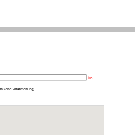
link
enn keine Voranmeldung)