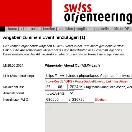
home
|
o-l.ch
|
forum
|
termine
|
startlisten
|
ranglisten
|
punkteliste
|
läufer DB
Angaben zu einem Event hinzufügen (1)
Hier können ergänzende Angaben zu den Events in der Terminliste gemacht werden:
Link auf die Ausschreibung, Meldeschluss und Koordinaten des Besammlungsortes.
Diese werden von den Administratoren überprüft und in die Terminliste aufgenommen.
Mi 28.08.2024
Wiggertaler Abend OL (ASJM-Lauf)
Link (Ausschreibung):
» LiveResult / GPS / RouteGadget/Livelox Link hinzufügen
Meldeschluss:
(Tag/Monat/Jahr; leer lassen, w
Anmeldeportal:
Koordinaten WKZ:
/
löschen