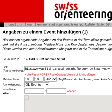
home
|
o-l.ch
|
forum
|
termine
|
startlisten
|
ranglisten
|
punkteliste
|
läufer DB
Angaben zu einem Event hinzufügen (1)
Hier können ergänzende Angaben zu den Events in der Terminliste gemach
Link auf die Ausschreibung, Meldeschluss und Koordinaten des Besammlun
Diese werden von den Administratoren überprüft und in die Terminliste au
So 26.10.2025
12. TMO SCOM Giornico Sprint
Link
(Ausschreibung):
» LiveResult / GPS / RouteGadget/Livelox Link hinzufügen
Meldeschluss:
(Tag/Monat/Jahr; leer lassen, wenn keine V
Anmeldeportal:
Koordinaten
/
löschen
WKZ: