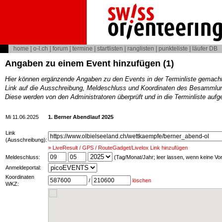
home
|
o-l.ch
|
forum
|
termine
|
startlisten
|
ranglisten
|
punkteliste
|
läufer DB
Angaben zu einem Event hinzufügen (1)
Hier können ergänzende Angaben zu den Events in der Terminliste gemach
Link auf die Ausschreibung, Meldeschluss und Koordinaten des Besammlun
Diese werden von den Administratoren überprüft und in die Terminliste au
Mi 11.06.2025
1. Berner Abendlauf 2025
Link
(Ausschreibung):
» LiveResult / GPS / RouteGadget/Livelox Link hinzufügen
Meldeschluss:
(Tag/Monat/Jahr; leer lassen, wenn keine V
Anmeldeportal:
Koordinaten
/
löschen
WKZ: