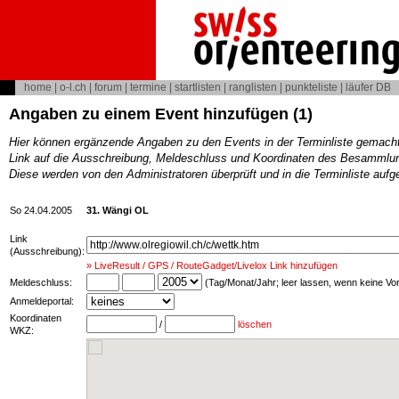
home
|
o-l.ch
|
forum
|
termine
|
startlisten
|
ranglisten
|
punkteliste
|
läufer DB
Angaben zu einem Event hinzufügen (1)
Hier können ergänzende Angaben zu den Events in der Terminliste gemach
Link auf die Ausschreibung, Meldeschluss und Koordinaten des Besammlun
Diese werden von den Administratoren überprüft und in die Terminliste au
So 24.04.2005
31. Wängi OL
Link
(Ausschreibung):
» LiveResult / GPS / RouteGadget/Livelox Link hinzufügen
Meldeschluss:
(Tag/Monat/Jahr; leer lassen, wenn keine V
Anmeldeportal:
Koordinaten
/
löschen
WKZ: