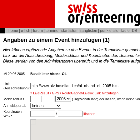
home
|
o-l.ch
|
forum
|
termine
|
startlisten
|
ranglisten
|
punkteliste
|
läufer DB
Angaben zu einem Event hinzufügen (1)
Hier können ergänzende Angaben zu den Events in der Terminliste gemach
Link auf die Ausschreibung, Meldeschluss und Koordinaten des Besammlun
Diese werden von den Administratoren überprüft und in die Terminliste au
Mi 29.06.2005
Baselbieter Abend-OL
Link
(Ausschreibung):
» LiveResult / GPS / RouteGadget/Livelox Link hinzufügen
Meldeschluss:
(Tag/Monat/Jahr; leer lassen, wenn keine V
Anmeldeportal:
Koordinaten
/
löschen
WKZ: