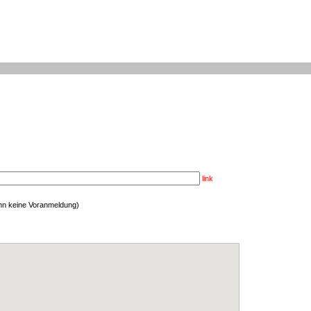
link
enn keine Voranmeldung)