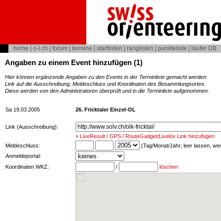
home
|
o-l.ch
|
forum
|
termine
|
startlisten
|
ranglisten
|
punkteliste
|
läufer DB
Angaben zu einem Event hinzufügen (1)
Hier können ergänzende Angaben zu den Events in der Terminliste gemacht werden:
Link auf die Ausschreibung, Meldeschluss und Koordinaten des Besammlungsortes.
Diese werden von den Administratoren überprüft und in die Terminliste aufgenommen.
Sa 19.03.2005
26. Fricktaler Einzel-OL
Link (Ausschreibung):
» LiveResult / GPS / RouteGadget/Livelox Link hinzufügen
Meldeschluss:
(Tag/Monat/Jahr; leer lassen, w
Anmeldeportal:
Koordinaten WKZ:
/
löschen