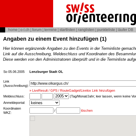
home
|
o-l.ch
|
forum
|
termine
|
startlisten
|
ranglisten
|
punkteliste
|
läufer DB
Angaben zu einem Event hinzufügen (1)
Hier können ergänzende Angaben zu den Events in der Terminliste gemach
Link auf die Ausschreibung, Meldeschluss und Koordinaten des Besammlun
Diese werden von den Administratoren überprüft und in die Terminliste au
So 05.06.2005
Lenzburger Stadt OL
Link
(Ausschreibung):
» LiveResult / GPS / RouteGadget/Livelox Link hinzufügen
Meldeschluss:
(Tag/Monat/Jahr; leer lassen, wenn keine V
Anmeldeportal:
Koordinaten
/
löschen
WKZ: