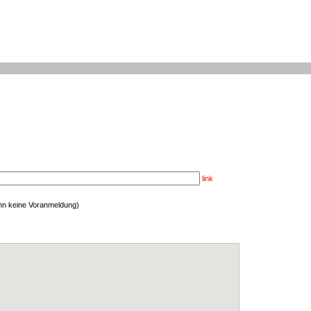
link
enn keine Voranmeldung)