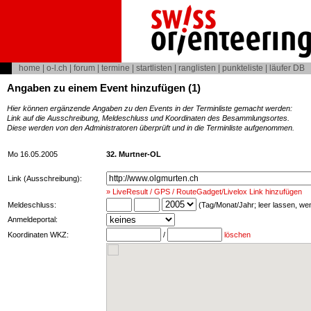
home
|
o-l.ch
|
forum
|
termine
|
startlisten
|
ranglisten
|
punkteliste
|
läufer DB
Angaben zu einem Event hinzufügen (1)
Hier können ergänzende Angaben zu den Events in der Terminliste gemacht werden:
Link auf die Ausschreibung, Meldeschluss und Koordinaten des Besammlungsortes.
Diese werden von den Administratoren überprüft und in die Terminliste aufgenommen.
Mo 16.05.2005
32. Murtner-OL
Link (Ausschreibung):
» LiveResult / GPS / RouteGadget/Livelox Link hinzufügen
Meldeschluss:
(Tag/Monat/Jahr; leer lassen, w
Anmeldeportal:
Koordinaten WKZ:
/
löschen