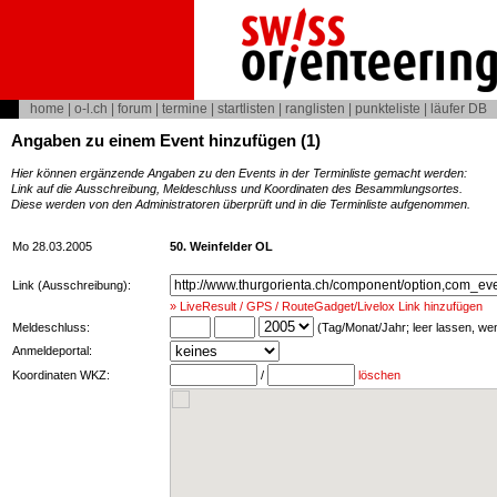
home
|
o-l.ch
|
forum
|
termine
|
startlisten
|
ranglisten
|
punkteliste
|
läufer DB
Angaben zu einem Event hinzufügen (1)
Hier können ergänzende Angaben zu den Events in der Terminliste gemacht werden:
Link auf die Ausschreibung, Meldeschluss und Koordinaten des Besammlungsortes.
Diese werden von den Administratoren überprüft und in die Terminliste aufgenommen.
Mo 28.03.2005
50. Weinfelder OL
Link (Ausschreibung):
» LiveResult / GPS / RouteGadget/Livelox Link hinzufügen
Meldeschluss:
(Tag/Monat/Jahr; leer lassen, w
Anmeldeportal:
Koordinaten WKZ:
/
löschen