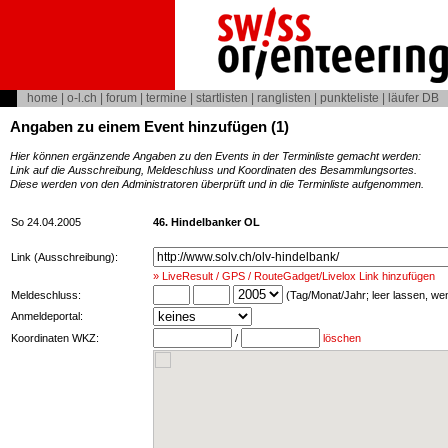
home
|
o-l.ch
|
forum
|
termine
|
startlisten
|
ranglisten
|
punkteliste
|
läufer DB
Angaben zu einem Event hinzufügen (1)
Hier können ergänzende Angaben zu den Events in der Terminliste gemacht werden:
Link auf die Ausschreibung, Meldeschluss und Koordinaten des Besammlungsortes.
Diese werden von den Administratoren überprüft und in die Terminliste aufgenommen.
So 24.04.2005
46. Hindelbanker OL
Link (Ausschreibung):
» LiveResult / GPS / RouteGadget/Livelox Link hinzufügen
Meldeschluss:
(Tag/Monat/Jahr; leer lassen, w
Anmeldeportal:
Koordinaten WKZ:
/
löschen