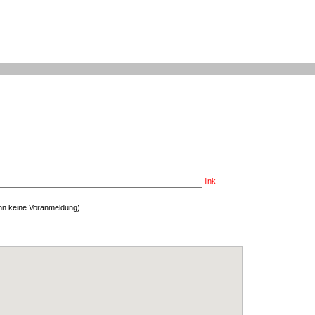
link
enn keine Voranmeldung)