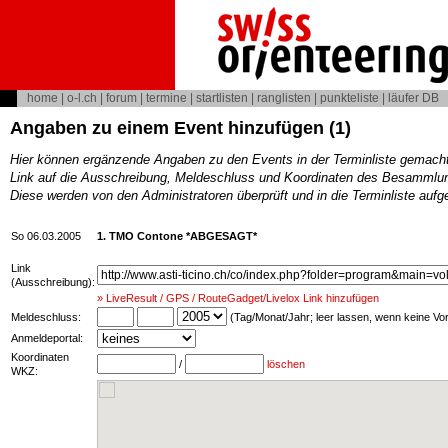
home
|
o-l.ch
|
forum
|
termine
|
startlisten
|
ranglisten
|
punkteliste
|
läufer DB
Angaben zu einem Event hinzufügen (1)
Hier können ergänzende Angaben zu den Events in der Terminliste gemach
Link auf die Ausschreibung, Meldeschluss und Koordinaten des Besammlun
Diese werden von den Administratoren überprüft und in die Terminliste au
So 06.03.2005
1. TMO Contone *ABGESAGT*
Link
(Ausschreibung):
» LiveResult / GPS / RouteGadget/Livelox Link hinzufügen
Meldeschluss:
(Tag/Monat/Jahr; leer lassen, wenn keine V
Anmeldeportal:
Koordinaten
/
löschen
WKZ: