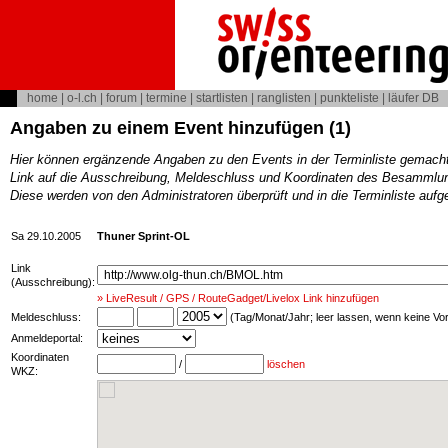
home
|
o-l.ch
|
forum
|
termine
|
startlisten
|
ranglisten
|
punkteliste
|
läufer DB
Angaben zu einem Event hinzufügen (1)
Hier können ergänzende Angaben zu den Events in der Terminliste gemach
Link auf die Ausschreibung, Meldeschluss und Koordinaten des Besammlun
Diese werden von den Administratoren überprüft und in die Terminliste au
Sa 29.10.2005
Thuner Sprint-OL
Link
(Ausschreibung):
» LiveResult / GPS / RouteGadget/Livelox Link hinzufügen
Meldeschluss:
(Tag/Monat/Jahr; leer lassen, wenn keine V
Anmeldeportal:
Koordinaten
/
löschen
WKZ: