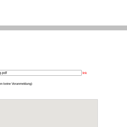
link
enn keine Voranmeldung)