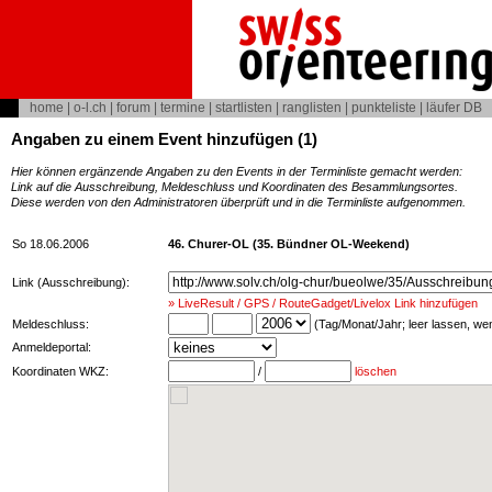
home
|
o-l.ch
|
forum
|
termine
|
startlisten
|
ranglisten
|
punkteliste
|
läufer DB
Angaben zu einem Event hinzufügen (1)
Hier können ergänzende Angaben zu den Events in der Terminliste gemacht werden:
Link auf die Ausschreibung, Meldeschluss und Koordinaten des Besammlungsortes.
Diese werden von den Administratoren überprüft und in die Terminliste aufgenommen.
So 18.06.2006
46. Churer-OL (35. Bündner OL-Weekend)
Link (Ausschreibung):
» LiveResult / GPS / RouteGadget/Livelox Link hinzufügen
Meldeschluss:
(Tag/Monat/Jahr; leer lassen, w
Anmeldeportal:
Koordinaten WKZ:
/
löschen