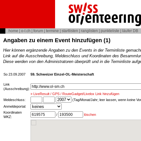
home
|
o-l.ch
|
forum
|
termine
|
startlisten
|
ranglisten
|
punkteliste
|
läufer DB
Angaben zu einem Event hinzufügen (1)
Hier können ergänzende Angaben zu den Events in der Terminliste gemach
Link auf die Ausschreibung, Meldeschluss und Koordinaten des Besammlun
Diese werden von den Administratoren überprüft und in die Terminliste au
So 23.09.2007
59. Schweizer Einzel-OL-Meisterschaft
Link
(Ausschreibung):
» LiveResult / GPS / RouteGadget/Livelox Link hinzufügen
Meldeschluss:
(Tag/Monat/Jahr; leer lassen, wenn keine V
Anmeldeportal:
Koordinaten
/
löschen
WKZ: