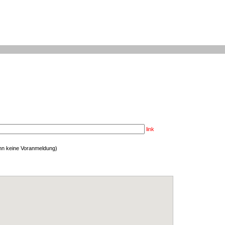
link
enn keine Voranmeldung)