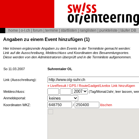
home
|
o-l.ch
|
forum
|
termine
|
startlisten
|
ranglisten
|
punkteliste
|
läufer DB
Angaben zu einem Event hinzufügen (1)
Hier können ergänzende Angaben zu den Events in der Terminliste gemacht werden:
Link auf die Ausschreibung, Meldeschluss und Koordinaten des Besammlungsortes.
Diese werden von den Administratoren überprüft und in die Terminliste aufgenommen.
So 11.03.2007
Suhrentaler OL
Link (Ausschreibung):
» LiveResult / GPS / RouteGadget/Livelox Link hinzufügen
Meldeschluss:
(Tag/Monat/Jahr; leer lassen, w
Anmeldeportal:
Koordinaten WKZ:
/
löschen