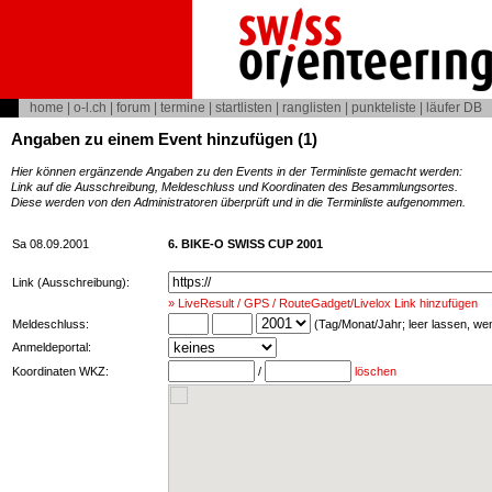
home
|
o-l.ch
|
forum
|
termine
|
startlisten
|
ranglisten
|
punkteliste
|
läufer DB
Angaben zu einem Event hinzufügen (1)
Hier können ergänzende Angaben zu den Events in der Terminliste gemacht werden:
Link auf die Ausschreibung, Meldeschluss und Koordinaten des Besammlungsortes.
Diese werden von den Administratoren überprüft und in die Terminliste aufgenommen.
Sa 08.09.2001
6. BIKE-O SWISS CUP 2001
Link (Ausschreibung):
» LiveResult / GPS / RouteGadget/Livelox Link hinzufügen
Meldeschluss:
(Tag/Monat/Jahr; leer lassen, w
Anmeldeportal:
Koordinaten WKZ:
/
löschen