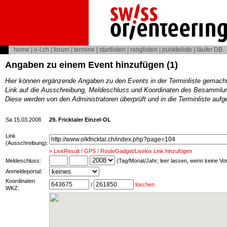
home
|
o-l.ch
|
forum
|
termine
|
startlisten
|
ranglisten
|
punkteliste
|
läufer DB
Angaben zu einem Event hinzufügen (1)
Hier können ergänzende Angaben zu den Events in der Terminliste gemach
Link auf die Ausschreibung, Meldeschluss und Koordinaten des Besammlun
Diese werden von den Administratoren überprüft und in die Terminliste au
Sa 15.03.2008
29. Fricktaler Einzel-OL
Link
(Ausschreibung):
» LiveResult / GPS / RouteGadget/Livelox Link hinzufügen
Meldeschluss:
(Tag/Monat/Jahr; leer lassen, wenn keine V
Anmeldeportal:
Koordinaten
/
löschen
WKZ: