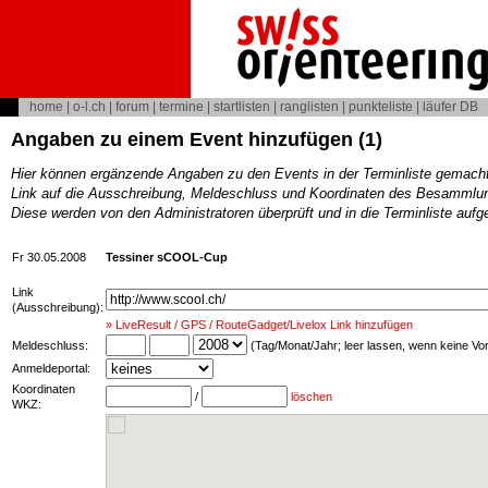
home
|
o-l.ch
|
forum
|
termine
|
startlisten
|
ranglisten
|
punkteliste
|
läufer DB
Angaben zu einem Event hinzufügen (1)
Hier können ergänzende Angaben zu den Events in der Terminliste gemach
Link auf die Ausschreibung, Meldeschluss und Koordinaten des Besammlun
Diese werden von den Administratoren überprüft und in die Terminliste au
Fr 30.05.2008
Tessiner sCOOL-Cup
Link
(Ausschreibung):
» LiveResult / GPS / RouteGadget/Livelox Link hinzufügen
Meldeschluss:
(Tag/Monat/Jahr; leer lassen, wenn keine V
Anmeldeportal:
Koordinaten
/
löschen
WKZ: