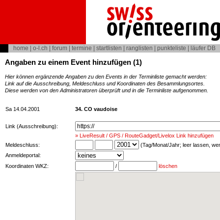
home
|
o-l.ch
|
forum
|
termine
|
startlisten
|
ranglisten
|
punkteliste
|
läufer DB
Angaben zu einem Event hinzufügen (1)
Hier können ergänzende Angaben zu den Events in der Terminliste gemacht werden:
Link auf die Ausschreibung, Meldeschluss und Koordinaten des Besammlungsortes.
Diese werden von den Administratoren überprüft und in die Terminliste aufgenommen.
Sa 14.04.2001
34. CO vaudoise
Link (Ausschreibung):
» LiveResult / GPS / RouteGadget/Livelox Link hinzufügen
Meldeschluss:
(Tag/Monat/Jahr; leer lassen, w
Anmeldeportal:
Koordinaten WKZ:
/
löschen