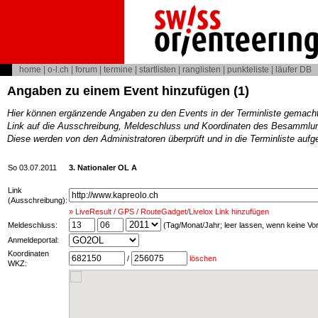
home
|
o-l.ch
|
forum
|
termine
|
startlisten
|
ranglisten
|
punkteliste
|
läufer DB
Angaben zu einem Event hinzufügen (1)
Hier können ergänzende Angaben zu den Events in der Terminliste gemach
Link auf die Ausschreibung, Meldeschluss und Koordinaten des Besammlun
Diese werden von den Administratoren überprüft und in die Terminliste au
So 03.07.2011
3. Nationaler OL A
Link
(Ausschreibung):
» LiveResult / GPS / RouteGadget/Livelox Link hinzufügen
Meldeschluss:
(Tag/Monat/Jahr; leer lassen, wenn keine V
Anmeldeportal:
Koordinaten
/
löschen
WKZ: