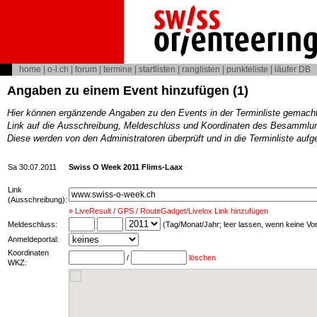
home
|
o-l.ch
|
forum
|
termine
|
startlisten
|
ranglisten
|
punkteliste
|
läufer DB
Angaben zu einem Event hinzufügen (1)
Hier können ergänzende Angaben zu den Events in der Terminliste gemach
Link auf die Ausschreibung, Meldeschluss und Koordinaten des Besammlun
Diese werden von den Administratoren überprüft und in die Terminliste au
Sa 30.07.2011
Swiss O Week 2011 Flims-Laax
Link
(Ausschreibung):
» LiveResult / GPS / RouteGadget/Livelox Link hinzufügen
Meldeschluss:
(Tag/Monat/Jahr; leer lassen, wenn keine V
Anmeldeportal:
Koordinaten
/
löschen
WKZ: