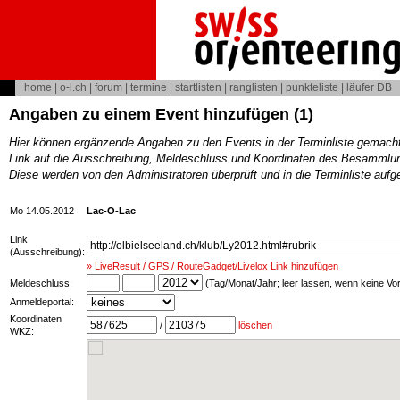
home
|
o-l.ch
|
forum
|
termine
|
startlisten
|
ranglisten
|
punkteliste
|
läufer DB
Angaben zu einem Event hinzufügen (1)
Hier können ergänzende Angaben zu den Events in der Terminliste gemach
Link auf die Ausschreibung, Meldeschluss und Koordinaten des Besammlun
Diese werden von den Administratoren überprüft und in die Terminliste au
Mo 14.05.2012
Lac-O-Lac
Link
(Ausschreibung):
» LiveResult / GPS / RouteGadget/Livelox Link hinzufügen
Meldeschluss:
(Tag/Monat/Jahr; leer lassen, wenn keine V
Anmeldeportal:
Koordinaten
/
löschen
WKZ: