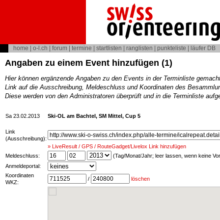
home
|
o-l.ch
|
forum
|
termine
|
startlisten
|
ranglisten
|
punkteliste
|
läufer DB
Angaben zu einem Event hinzufügen (1)
Hier können ergänzende Angaben zu den Events in der Terminliste gemach
Link auf die Ausschreibung, Meldeschluss und Koordinaten des Besammlun
Diese werden von den Administratoren überprüft und in die Terminliste au
Sa 23.02.2013
Ski-OL am Bachtel, SM Mittel, Cup 5
Link
(Ausschreibung):
» LiveResult / GPS / RouteGadget/Livelox Link hinzufügen
Meldeschluss:
(Tag/Monat/Jahr; leer lassen, wenn keine V
Anmeldeportal:
Koordinaten
/
löschen
WKZ: