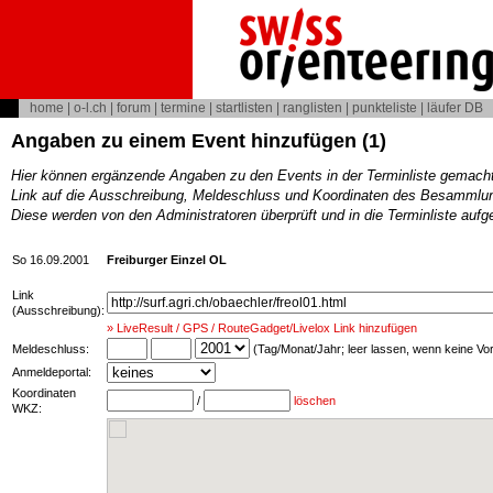
home
|
o-l.ch
|
forum
|
termine
|
startlisten
|
ranglisten
|
punkteliste
|
läufer DB
Angaben zu einem Event hinzufügen (1)
Hier können ergänzende Angaben zu den Events in der Terminliste gemach
Link auf die Ausschreibung, Meldeschluss und Koordinaten des Besammlun
Diese werden von den Administratoren überprüft und in die Terminliste au
So 16.09.2001
Freiburger Einzel OL
Link
(Ausschreibung):
» LiveResult / GPS / RouteGadget/Livelox Link hinzufügen
Meldeschluss:
(Tag/Monat/Jahr; leer lassen, wenn keine V
Anmeldeportal:
Koordinaten
/
löschen
WKZ: